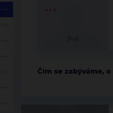
▶
2
◀
Čím se zabýváme, o