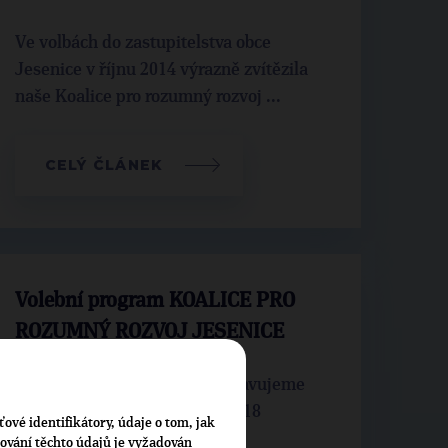
Ve volbách do zastupitelstva obce
Jesenice v říjnu 2014 výrazně zvítězila
naše Koalice pro rozumný rozvoj ...
CELÝ ČLÁNEK
Volební program KOALICE PRO
ROZUMNÝ ROZVOJ JESENICE
Co nabízíme Jesenici - představujeme
náš volební program 2014 - 2018
ťové identifikátory, údaje o tom, jak
cování těchto údajů je vyžadován