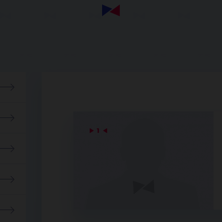
▶
1
◀