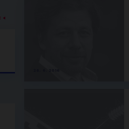
E
◀
28. 6. 2016