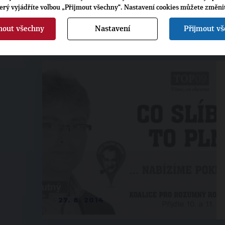
terý vyjádříte volbou „Přijmout všechny“. Nastavení cookies můžete změni
10. 9. 2014
nout všechny
Nastavení
Přijmout v
27. 8. 2014