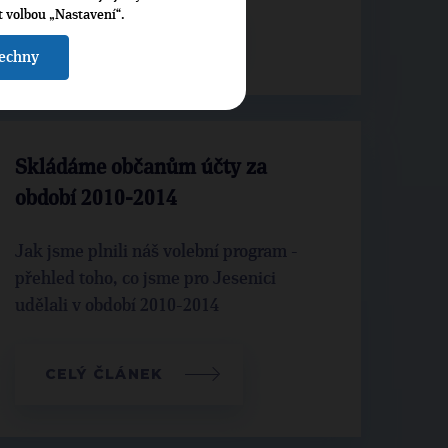
t volbou „Nastavení“.
CELÝ ČLÁNEK
šechny
Skládáme občanům účty za
období 2010-2014
Jak jsme plnili náš volební program -
přehled toho, co jsme pro Jesenici
udělali v období 2010-2014
CELÝ ČLÁNEK