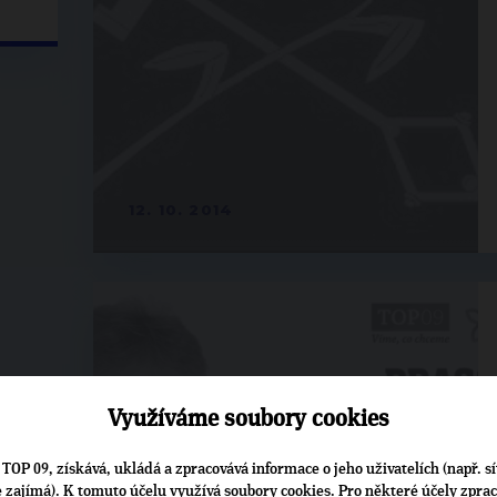
12. 10. 2014
Využíváme soubory cookies
TOP 09, získává, ukládá a zpracovává informace o jeho uživatelích (např. sí
je zajímá). K tomuto účelu využívá soubory cookies. Pro některé účely zpra