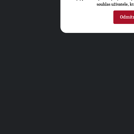
souhlas uživatele, k
Odmít