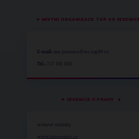
▶
MÍSTNÍ ORGANIZACE TOP 09 JESENIC
E-mail:
mo-jesenice@stc.top09.cz
Tel.:
777 101 050
▶
JESENICE U PRAHY
◀
webové stránky
www.oujesenice.cz