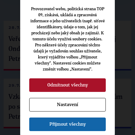
▶
NEPŘEHLÉDNĚTE
◀
Provozovatel webu, politická strana TOP
09, získává, ukládá a zpracovává
informace o jeho uživatelích (např. síťové
28.7.2026
identifikátory, údaje o tom, jak jej
procházejí nebo jaký obsah je zajímá). K
Veřejné finance, euro i školství. Matěj
tomuto účelu využívá soubory cookies.
Pro některé účely zpracování těchto
Ondřej Havel jednal s prezidentem
údajů je vyžadován souhlas uživatele,
který vyjádříte volbou „Přijmout
Petrem Pavlem
všechny“. Nastavení cookies můžete
změnit volbou „Nastavení“.
Odmítnout všechny
29.7.2026
Vzkaz Matěje Ondřeje Havla příznivcům
Nastavení
po setkání s prezidentem republiky
Petrem Pavlem
Přijmout všechny