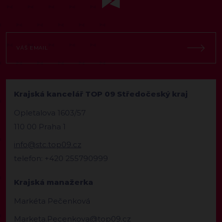
Krajská kancelář TOP 09 Středočeský kraj
Opletalova 1603/57
110 00 Praha 1
info@stc.top09.cz
telefon: +420 255790999
Krajská manažerka
Markéta Pečenková
Marketa.Pecenkova@top09.cz