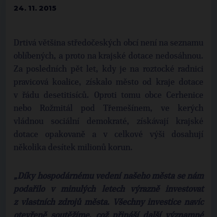
24. 11. 2015
Drtivá většina středočeských obcí není na seznamu
oblíbených, a proto na krajské dotace nedosáhnou.
Za posledních pět let, kdy je na roztocké radnici
pravicová koalice, získalo město od kraje dotace
v řádu desetitisíců. Oproti tomu obce Cerhenice
nebo Rožmitál pod Třemešínem, ve kerých
vládnou sociální demokraté, získávají krajské
dotace opakovaně a v celkové výši dosahují
několika desítek milionů korun.
„Díky hospodárnému vedení našeho města se nám
podařilo v minulých letech výrazně investovat
z vlastních zdrojů města. Všechny investice navíc
otevřeně soutěžíme, což přináší další významné