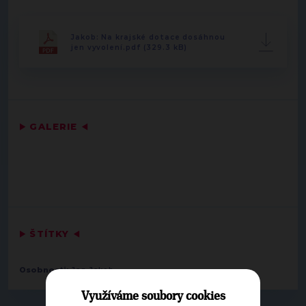
Jakob: Na krajské dotace dosáhnou
jen vyvolení.pdf (329.3 kB)
▶
GALERIE
◀
▶
ŠTÍTKY
◀
Osobnosti:
Jan Jakob
Využíváme soubory cookies