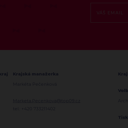
kraj
Krajská manažerka
Kra
Markéta Pečenková
Vol
Marketa.Pecenkova@top09.cz
Arch
tel.: +420 733211402
Tis