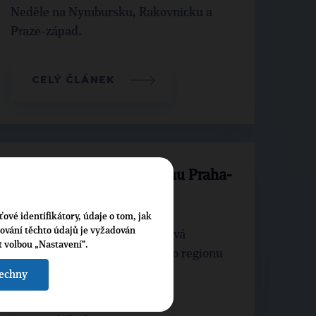
Neděle na Nymbursku, Rakovnicku a
Praze-západ.
CELÝ ČLÁNEK
Setkání s občany v regionu Praha-
západ
ťové identifikátory, údaje o tom, jak
cování těchto údajů je vyžadován
Poslankyně Helena Langšádlová
t volbou „Nastavení“.
v pondělí 28.5.2012 zamířila do regionu
Praha západ.
šechny