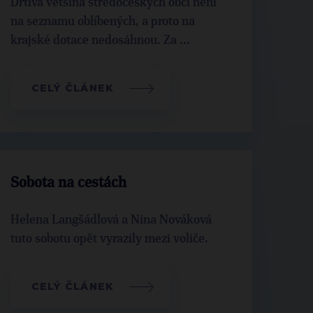
Drtivá většina středočeských obcí není
na seznamu oblíbených, a proto na
krajské dotace nedosáhnou. Za ...
CELÝ ČLÁNEK
Sobota na cestách
Helena Langšádlová a Nina Nováková
tuto sobotu opět vyrazily mezi voliče.
CELÝ ČLÁNEK