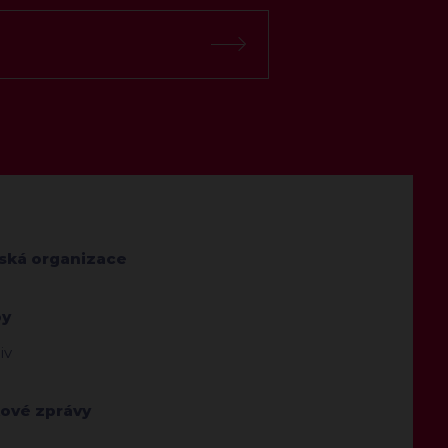
jská organizace
by
iv
kové zprávy