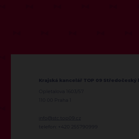
Krajská kancelář TOP 09 Středočeský 
Opletalova 1603/57
110 00 Praha 1
info@stc.top09.cz
telefon: +420 255790999