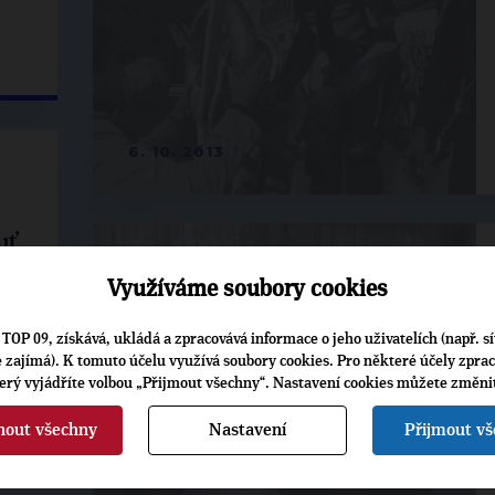
6. 10. 2013
uť
Využíváme soubory cookies
TOP 09, získává, ukládá a zpracovává informace o jeho uživatelích (např. sí
je zajímá). K tomuto účelu využívá soubory cookies. Pro některé účely zpra
terý vyjádříte volbou „Přijmout všechny“. Nastavení cookies můžete změni
nout všechny
Nastavení
Přijmout v