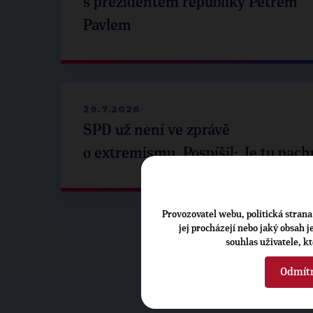
s prezidentem republiky Petrem
Pavlem
29.7.2026
SPD už není ve zprávě
o extremismu. Pospíšil: Je tu pach
Provozovatel webu, politická strana 
jej procházejí nebo jaký obsah 
souhlas uživatele, k
Odmít