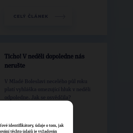
CELÝ ČLÁNEK
Ticho! V neděli dopoledne nás
nerušte
V Mladé Boleslavi necelého půl roku
platí vyhláška omezující hluk v neděli
odpoledne. Jak se osvědčila?
CELÝ ČLÁNEK
ťové identifikátory, údaje o tom, jak
cování těchto údajů je vyžadován