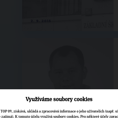
2. 9. 2015
Využíváme soubory cookies
31. 8. 2015
TOP 09, získává, ukládá a zpracovává informace o jeho uživatelích (např. sí
je zajímá). K tomuto účelu využívá soubory cookies. Pro některé účely zpra