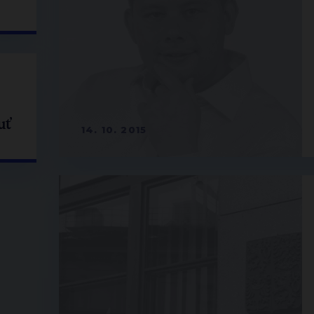
uť
14. 10. 2015