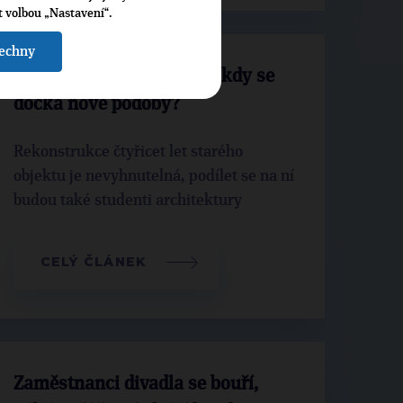
t volbou „Nastavení“.
šechny
Dům kultury v Boleslavi: kdy se
dočká nové podoby?
Rekonstrukce čtyřicet let starého
objektu je nevyhnutelná, podílet se na ní
budou také studenti architektury
CELÝ ČLÁNEK
Zaměstnanci divadla se bouří,