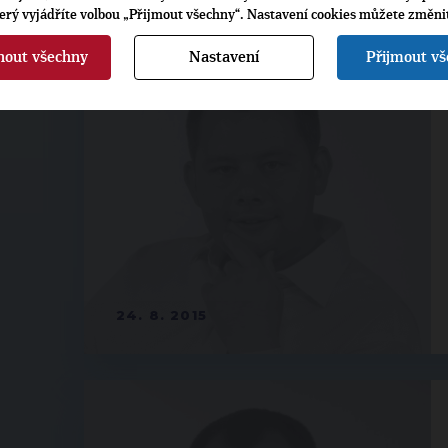
terý vyjádříte volbou „Přijmout všechny“. Nastavení cookies můžete změni
nout všechny
Nastavení
Přijmout v
24. 8. 2015