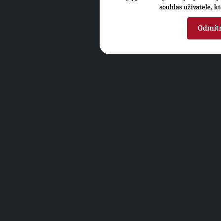
souhlas uživatele, k
Odmít