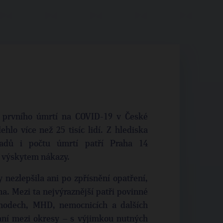
d prvního úmrtí na COVID-19 v České
hlo více než 25 tisíc lidí. Z hlediska
padů i počtu úmrtí patří Praha 14
 výskytem nákazy.
 nezlepšila ani po zpřísnění opatření,
na. Mezi ta nejvýraznější patři povinné
chodech, MHD, nemocnicích a dalších
aní mezi okresy – s výjimkou nutných