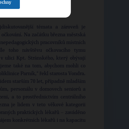
šechny
jdiskutovanější témata a zároveň je
je očkování. Na začátku března městská
 i nepedagogických pracovníků místních
dle toho návštěvu očkovacího tymu
v ulici Kpt. Stránského, který obývají
cujeme také na tom, abychom mohli co
liklinice Parník,“ řekl starosta Vondra.
lidem starším 70 let, případně mladším
kům, personálu v domovech seniorů a
ni, a to prostřednictvím centrálního
zna je lidem v teto věkové kategorii
ybraných praktických lékařů – zaváděno
ájem konkrétních lékařů i na kapacitu