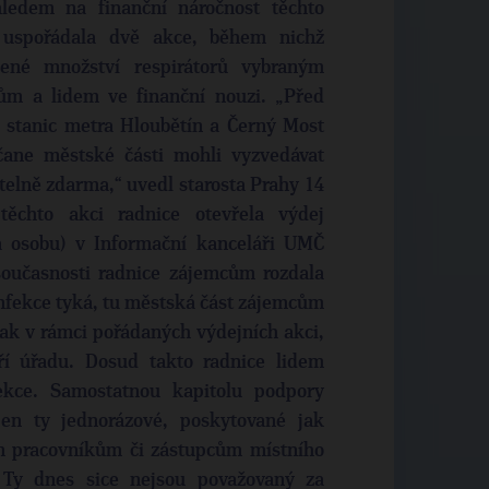
ledem na finanční náročnost těchto
uspořádala dvě akce, během nichž
zené množství respirátorů vybraným
ům a lidem ve finanční nouzi. „Před
 stanic metra Hloubětín a Černý Most
bčane městské části mohli vyzvedávat
telně zdarma,“ uvedl starosta Prahy 14
ěchto akci radnice otevřela výdej
a osobu) v Informační kanceláři UMČ
současnosti radnice zájemcům rozdala
zinfekce tyká, tu městská část zájemcům
ak v rámci pořádaných výdejních akci,
ří úřadu. Dosud takto radnice lidem
infekce. Samostatnou kapitolu podpory
jen ty jednorázové, poskytované jak
m pracovníkům či zástupcům místního
. Ty dnes sice nejsou považovaný za