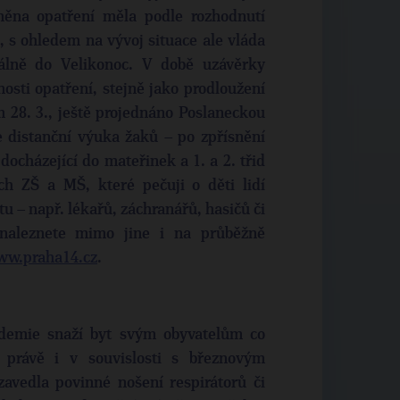
něna opatření měla podle rozhodnutí
, s ohledem na vývoj situace ale vláda
málně do Velikonoc. V době uzávěrky
osti opatření, stejně jako prodloužení
 28. 3., ještě projednáno Poslaneckou
 distanční výuka žaků – po zpřísnění
docházející do mateřinek a 1. a 2. třid
ch ZŠ a MŠ, které pečuji o děti lidí
tu – např. lékařů, záchranářů, hasičů či
i naleznete mimo jine i na průběžně
w.praha14.cz
.
demie snaží byt svým obyvatelům co
 právě i v souvislosti s březnovým
zavedla povinné nošení respirátorů či