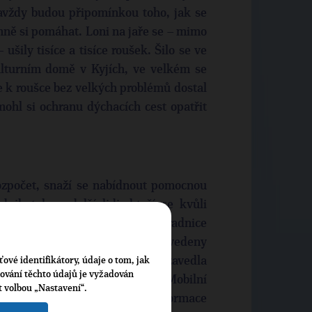
avždy budou připomínkou toho, jak se
mně si pomáhat. Loni na jaře se – mimo
 ušily tisíce a tisíce roušek. Šilo se ve
lturním domě v Kyjích, ve velkém se
e k roušce bez velkých problémů dostal
ohl si ochranu dýchacích cest opatřit
zpočet, snaží se nabídnout pomocnou
nikatele a další lidi, kteří se kvůli
até prostory ve správě Prahy 14, radnice
Podrobnosti o tom jsou rovněž uvedeny
 14 v souvislosti s pandemii zavedla
ťové identifikátory, údaje o tom, jak
cování těchto údajů je vyžadován
ejména seniorům či aplikaci Mobilní
t volbou „Nastavení“.
ou zájemci získat aktuální informace