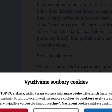
dostatečnou ochranu, ale zřejmě už n
lide v krizi dokážou semknout a vzáje
jine i z látky pořízené městskou časti –
volnočasovém centru Plechárna, v Ku
šilo ve školách i školkách… Nakonec s
prakticky každý, kdo potřeboval a nem
vlastními silami.
Slevy na nájemném
Přestože má městská část omezeny ro
ruku i v ekonomické oblasti. Pro pod
koronaviru ocitli v krizi a mají pronaj
Využíváme soubory cookies
připravila systém slev na nájemném. 
na webu městské části. Zároveň Praha
TOP 09, získává, ukládá a zpracovává informace o jeho uživatelích (např. sí
je zajímá). K tomuto účelu využívá soubory cookies. Pro některé účely zpra
Informační linku Prahy 14 určenou z
terý vyjádříte volbou „Přijmout všechny“. Nastavení cookies můžete změni
Rozhlas, jejímž prostřednictvím moh