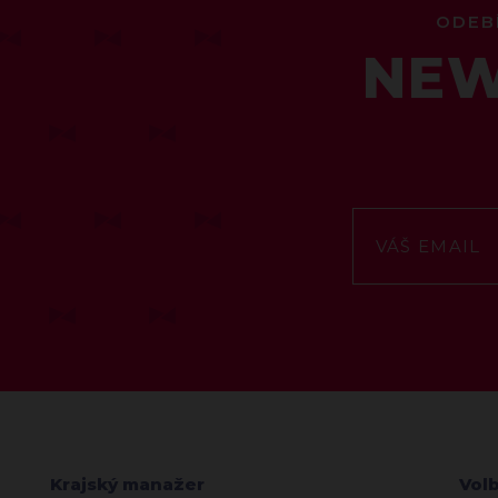
ODEB
NEW
Krajský manažer
Vol