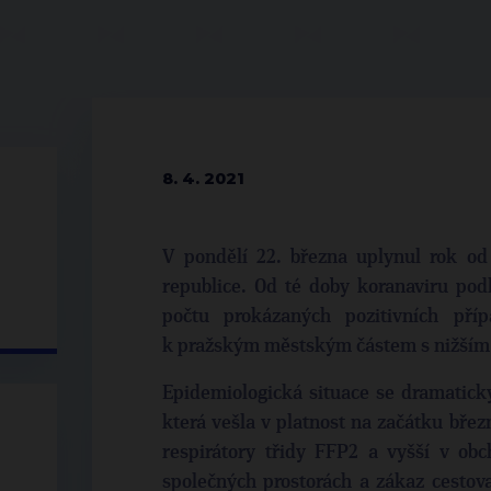
8. 4. 2021
V pondělí 22. března uplynul rok o
republice. Od té doby koranaviru podle
počtu prokázaných pozitivních pří
k pražským městským částem s nižším
Epidemiologická situace se dramaticky
která vešla v platnost na začátku břez
respirátory třidy FFP2 a vyšší v ob
společných prostorách a zákaz cestov