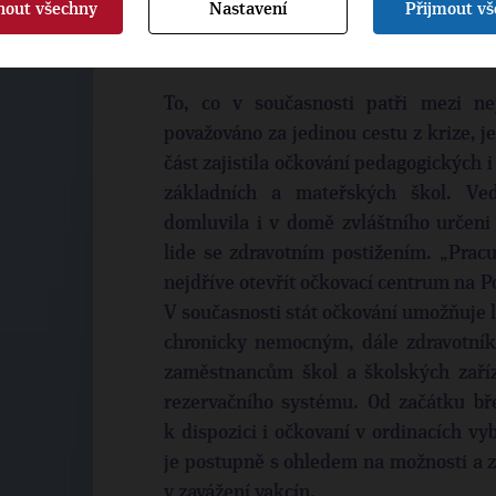
přímo do svého telefonu.
nout všechny
Nastavení
Přijmout v
Očkování proti COVID-19
To, co v současnosti patři mezi ne
považováno za jedinou cestu z krize, 
část zajistila očkování pedagogických
základních a mateřských škol. Ve
domluvila i v domě zvláštního určeni 
lide se zdravotním postižením. „Pra
nejdříve otevřít očkovací centrum na Po
V současnosti stát očkování umožňuje 
chronicky nemocným, dále zdravotní
zaměstnancům škol a školských zaříze
rezervačního systému. Od začátku bře
k dispozici i očkovaní v ordinacích v
je postupně s ohledem na možnosti a z
v zavážení vakcín.