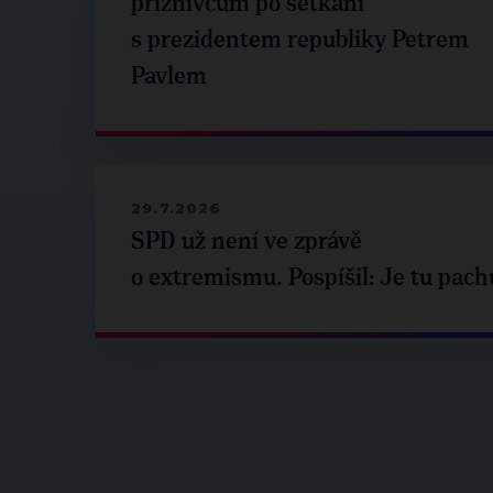
příznivcům po setkání
s prezidentem republiky Petrem
Pavlem
29.7.2026
SPD už není ve zprávě
o extremismu. Pospíšil: Je tu pach