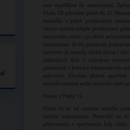
cest například do zaměstnání. Zpřís
Vlady ČR původně platit do 21. března
rozhodla o jejich prodloužení mini
tohoto vydání nebylo prodloužení platn
nouzového stavu i po dříve avizovaném
sněmovnou. Kvůli pandemii pokračuje
opatření už musely zůstat doma i děti 
základních škol (s výjimkou vybraný
působících v kritické infrastruktuře stá
uť
policistů). Všechna platná opatřen
aktualizovaném webu městské časti
ww
Pomoc z Prahy 14
Praha 14 se od samého začátku pan
nejvíce nápomocna. Projevilo se to
přitvrzením v opatřeních, kdy vláda 