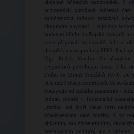
obdobně účinných nanoroušek. S oh
ochranných pomůcek městská část 
zaměstnanci radnice rozdávali ome
skupinám obyvatel – zejména senior
budovou úřadu na Rajské zahradě a u
jsme připravili stanoviště, kde si o
dezinfekci a respirátory FFP2. Pochopi
Mgr. Radek Vondra. Po ukončení t
respirátorů potřebným (max. 3 ks n
Praha 14 (Bratři Venclíků 1070). Do 
vice než 3 tisíce respirátorů. Co se de
poskytuje od začátku pandemie – jedn
jednak rovněž v Informační kancelá
„rozlila“ asi čtyři tisíce litrů dez
představovaly také roušky. A to ne
občanům, tak zdravotníkům, školský
neziskového sektoru, ale i látkové