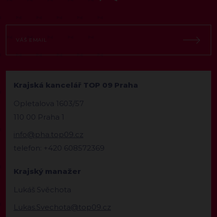
Krajská kancelář TOP 09 Praha
Opletalova 1603/57
110 00 Praha 1
info@pha.top09.cz
telefon: +420 608572369
Krajský manažer
Lukáš Svěchota
Lukas.Svechota@top09.cz