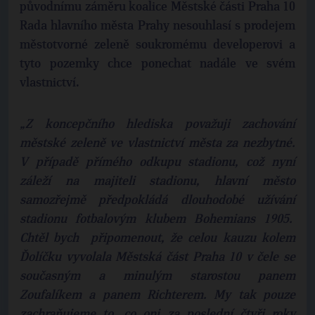
původnímu záměru koalice Městské části Praha 10
Rada hlavního města Prahy nesouhlasí s prodejem
městotvorné zeleně soukromému developerovi a
tyto pozemky chce ponechat nadále ve svém
vlastnictví.
„Z koncepčního hlediska považuji zachování
městské zeleně ve vlastnictví města za nezbytné.
V případě přímého odkupu stadionu, což nyní
záleží na majiteli stadionu, hlavní město
samozřejmě předpokládá dlouhodobé užívání
stadionu fotbalovým klubem Bohemians 1905.
Chtěl bych připomenout, že celou kauzu kolem
Ďolíčku vyvolala Městská část Praha 10 v čele se
současným a minulým starostou panem
Zoufalíkem a panem Richterem. My tak pouze
zachraňujeme to, co oni za poslední čtyři roky