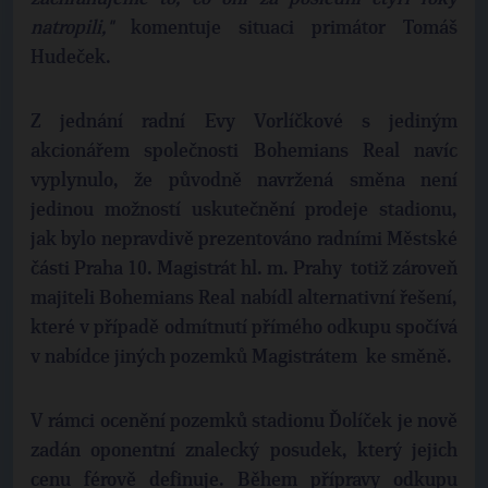
natropili,"
komentuje situaci primátor Tomáš
Hudeček.
Z jednání radní Evy Vorlíčkové s jediným
akcionářem společnosti Bohemians Real navíc
vyplynulo, že původně navržená směna není
jedinou možností uskutečnění prodeje stadionu,
jak bylo nepravdivě prezentováno radními Městské
části Praha 10. Magistrát hl. m. Prahy totiž zároveň
majiteli Bohemians Real nabídl alternativní řešení,
které v případě odmítnutí přímého odkupu spočívá
v nabídce jiných pozemků Magistrátem ke směně.
V rámci ocenění pozemků stadionu Ďolíček je nově
zadán oponentní znalecký posudek, který jejich
cenu férově definuje. Během přípravy odkupu