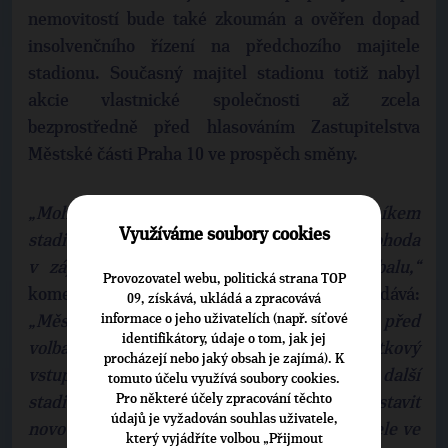
nemovitostí bude také zkoumán a ověřen dopad
insolvenčního řízení na předchozího majitele
stadionu. Současný majitel stadionu totiž nabyl
akcie vlastnické společnosti až zcela
bezprostředně před hlasováním Zastupitelstva
Městské části Praha 10 ve prospěch směny.
„Mohu potvrdit, že jednáme jak s vlastníkem
Využíváme soubory cookies
stadionu, tak i s fanoušky. Mým cílem je dohoda
v zájmu všech příznivců vršovického fotbalu,“
Provozovatel webu, politická strana TOP
komentuje vývoj radní Eva Vorlíčková a dodává:
09, získává, ukládá a zpracovává
informace o jeho uživatelích (např. síťové
„Městská část Praha 10 chce několik dní před
identifikátory, údaje o tom, jak jej
volbami uspíšit koupi Ďolíčku, plánuje majetkový
procházejí nebo jaký obsah je zajímá). K
vstup do společnosti, která nejenže vlastní další
tomuto účelu využívá soubory cookies.
Pro některé účely zpracování těchto
stadion v Edenu, ale má zároveň zájem postavit
údajů je vyžadován souhlas uživatele,
novou budovu radnice. Vše se děje až podezřele ve
který vyjádříte volbou „Přijmout