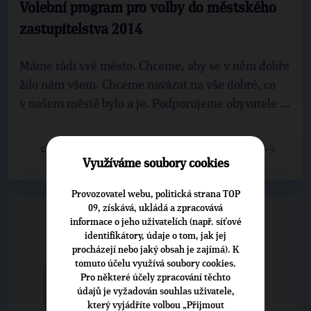
Volební program pro volby do městského
zastupitelstva 2014
Máme rádi své město. Chceme, aby se v něm dobře
žilo nám všem. Chceme navázat na vše dobré, co
v našem městě bylo a je. Podporujeme obyvatele ...
CELÝ ČLÁNEK
Využíváme soubory cookies
Provozovatel webu, politická strana TOP
09, získává, ukládá a zpracovává
informace o jeho uživatelích (např. síťové
identifikátory, údaje o tom, jak jej
procházejí nebo jaký obsah je zajímá). K
tomuto účelu využívá soubory cookies.
Pro některé účely zpracování těchto
údajů je vyžadován souhlas uživatele,
který vyjádříte volbou „Přijmout