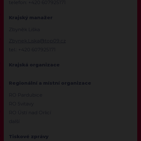
telefon: +420 607925171
Krajský manažer
Zbyněk Liška
Zbynek.Liska@top09.cz
tel.: +420 607925171
Krajská organizace
Regionální a místní organizace
RO Pardubice
RO Svitavy
RO Ústí nad Orlicí
další
Tiskové zprávy