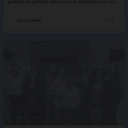
protože se politika dělá i u piva, diskutoval na ní...
CELÝ ČLÁNEK
23. 4. 2014