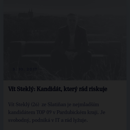
5. 10. 2017
Vít Steklý: Kandidát, který rád riskuje
Vít Steklý (26) ze Slatiňan je nejmladším
kandidátem TOP 09 v Pardubickém kraji. Je
svobodný, podniká v IT a rád lyžuje.