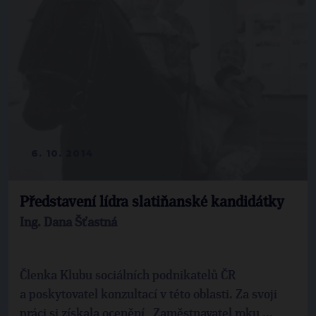
6. 10. 2014
Představení lídra slatiňanské kandidátky
Ing. Dana Šťastná
Členka Klubu sociálních podnikatelů ČR
a poskytovatel konzultací v této oblasti. Za svoji
práci si získala ocenění „Zaměstnavatel roku ...