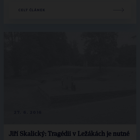
CELÝ ČLÁNEK
27. 6. 2016
Jiří Skalický: Tragédii v Ležákách je nutné