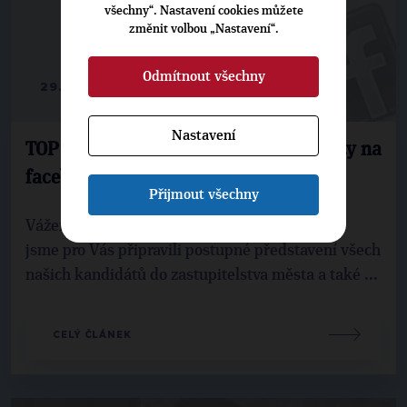
všechny“. Nastavení cookies můžete
změnit volbou „Nastavení“.
Odmítnout všechny
29. 9. 2014
Nastavení
TOP 09 Slatiňany představuje kandidáty na
facebooku
Přijmout všechny
Vážení příznivci TOP 09,od pátku 19. září 2014
jsme pro Vás připravili postupné představení všech
našich kandidátů do zastupitelstva města a také ...
CELÝ ČLÁNEK