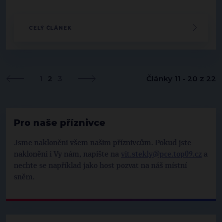
CELÝ ČLÁNEK
1
2
3
Články 11 - 20 z 22
Pro naše příznivce
Jsme nakloněni všem našim příznivcům. Pokud jste
nakloněni i Vy nám, napište na
vit.stekly@pce.top09.cz
a
nechte se například jako host pozvat na náš místní
sněm.