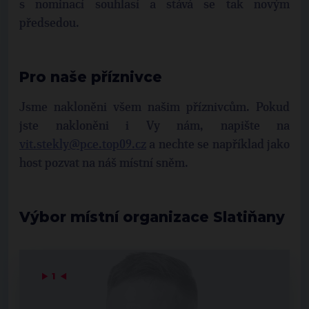
s nominací souhlasí a stává se tak novým
předsedou.
Pro naše příznivce
Jsme nakloněni všem našim příznivcům. Pokud
jste nakloněni i Vy nám, napište na
vit.stekly@pce.top09.cz
a nechte se například jako
host pozvat na náš místní sněm.
Výbor místní organizace Slatiňany
▶
1
◀