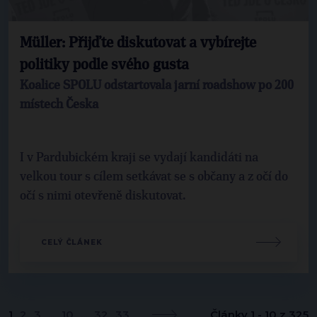
Müller: Přijďte diskutovat a vybírejte
politiky podle svého gusta
Koalice SPOLU odstartovala jarní roadshow po 200
místech Česka
I v Pardubickém kraji se vydají kandidáti na
velkou tour s cílem setkávat se s občany a z očí do
očí s nimi otevřeně diskutovat.
CELÝ ČLÁNEK
1
2
3
...
10
...
32
33
Články 1 - 10 z 325