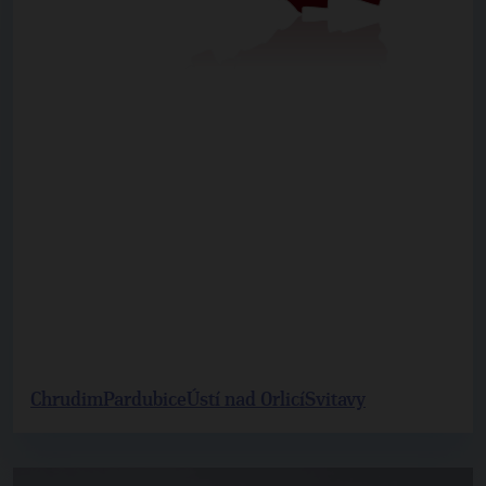
Chrudim
Pardubice
Ústí nad Orlicí
Svitavy