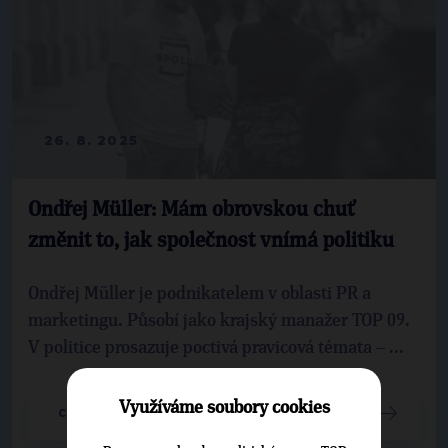
26. 8. 2025
Ondřej Müller: Mám obrovskou chuť
změnit to, jak společnost vnímá politiku
Ondřej Müller je podnikatelem v oblasti PR a
marketingu. Působí jako krajský manažer TOP 09.
V politice prosazuje poctivá pravicová témata – ...
Využíváme soubory cookies
CELÝ ČLÁNEK