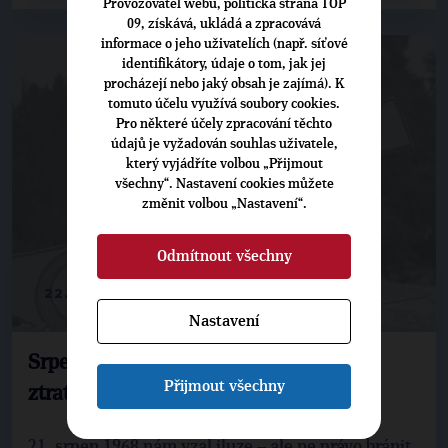
Provozovatel webu, politická strana TOP
09, získává, ukládá a zpracovává
informace o jeho uživatelích (např. síťové
identifikátory, údaje o tom, jak jej
procházejí nebo jaký obsah je zajímá). K
tomuto účelu využívá soubory cookies.
Pro některé účely zpracování těchto
údajů je vyžadován souhlas uživatele,
který vyjádříte volbou „Přijmout
všechny“. Nastavení cookies můžete
změnit volbou „Nastavení“.
Odmítnout všechny
22. 8. 2025
Nastavení
Srpen 68: Připomínejme historii, jinak
Přijmout všechny
ztratíme svobodu
21. srpen 1968 nám vzal iluze – ale ne právo bránit