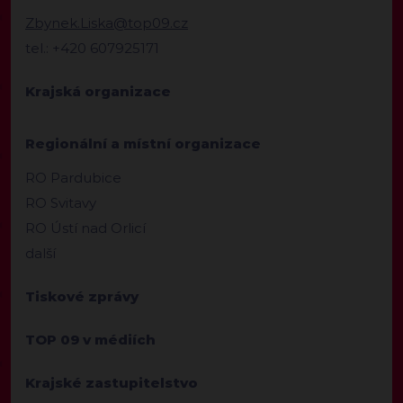
Zbynek.Liska@top09.cz
tel.: +420 607925171
Krajská organizace
Regionální a místní organizace
RO Pardubice
RO Svitavy
RO Ústí nad Orlicí
další
Tiskové zprávy
TOP 09 v médiích
Krajské zastupitelstvo