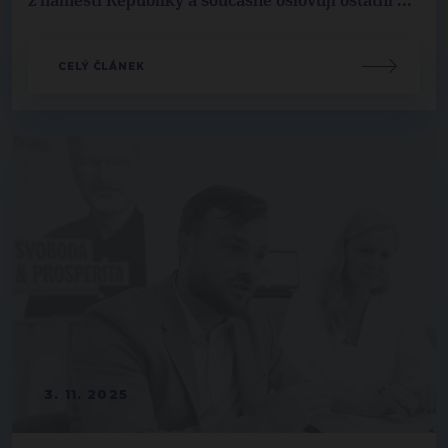
z náměstí Republiky a současně oslovují ostatní ...
CELÝ ČLÁNEK
3. 11. 2025