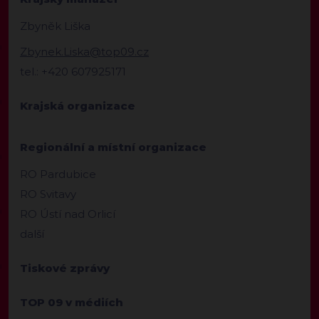
Zbyněk Liška
Zbynek.Liska@top09.cz
tel.: +420 607925171
Krajská organizace
Regionální a místní organizace
RO Pardubice
RO Svitavy
RO Ústí nad Orlicí
další
Tiskové zprávy
TOP 09 v médiích