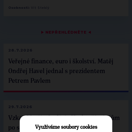
Osobnosti:
Vít Steklý
▶
NEPŘEHLÉDNĚTE
◀
28.7.2026
Veřejné finance, euro i školství. Matěj
Ondřej Havel jednal s prezidentem
Petrem Pavlem
29.7.2026
Vzkaz Matěje Ondřeje Havla příznivcům
Využíváme soubory cookies
po setkání s prezidentem republiky