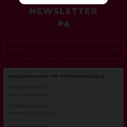
ODEBÍREJTE NÁŠ TOPOVÝ
NEWSLETTER
Krajská kancelář TOP 09 Pardubický kraj
Sladkovského 433
530 02 Pardubice
info@pce.top09.cz
telefon: +420 607925171
Krajský manažer