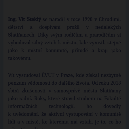
Ing. Vít Steklý
se narodil v roce 1990 v Chrudimi,
dětství a dospívání prožil v nedalekých
Slatiňanech. Díky svým rodičům a prarodičům si
vybudoval silný vztah k městu, kde vyrostl, stejně
jako k místní komunitě, přírodě a kraji jako
takovému.
Vít vystudoval ČVUT v Praze, kde získal nezbytné
penzum vědomostí do dalšího života. Od roku 2018
sbírá zkušenosti v samosprávě města Slatiňany
jako radní. Roky, které strávil studiem na Fakultě
informačních technologií, ho dovedly
k uvědomění, že aktivní vystupování v komunitě
lidí a v místě, ke kterému má vztah, je to, co ho