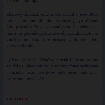
v životě naplňuje.
Zlomový okamžik jeho života nastal v roce 2017,
kdy se mu narodil jeho prvorozený syn Michal.
Léta prožitá v Praze, získané životní zkušenosti a
narození potomka představovaly zásadní motivaci
vrátit se na místo, které považuje za domov – tedy
zpět do Slatiňan.
I přesto, že Vít úspěšně vede svoji IT firmu, kterou
založil již během studií, je rodinný život nezbytnou
součástí a inspirací v aktivním budování hodnot, ve
které sám pevně věří.
▶
ŠTÍTKY
◀