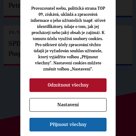
Petrem Pavlem
Provozovatel webu, politická strana TOP
09, získává, ukládá a zpracovává
informace o jeho uživatelích (např. síťové
identifikátory, údaje o tom, jak jej
29.7.2026
procházejí nebo jaký obsah je zajímá). K
tomuto účelu využívá soubory cookies.
SPD už není ve zprávě o extremismu.
Pro některé účely zpracování těchto
údajů je vyžadován souhlas uživatele,
Pospíšil: Je tu pachuť
který vyjádříte volbou „Přijmout
všechny“. Nastavení cookies můžete
změnit volbou „Nastavení“.
Odmítnout všechny
Nastavení
Přijmout všechny