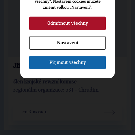
všechny“. Nastavení cookies můžete
změnit volbou „Nastavení“.
Odmítnout všechny
Nastavení
Přijmout všechny
Jiří Urválek
člen krajské revizní komise
regionální organizace: 531 - Chrudim
CELÝ PROFIL