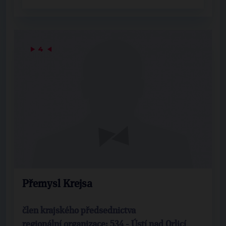
▶
4
◀
Přemysl Krejsa
člen krajského předsednictva
regionální organizace: 534 - Ústí nad Orlicí