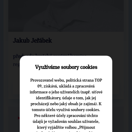
Jakub Jeřábek
předseda krajské revizní komise
regionální organizace: 532 - Pardubice
Využíváme soubory cookies
Provozovatel webu, politická strana TOP
09, získává, ukládá a zpracovává
CELÝ PROFIL
informace o jeho uživatelích (např. síťové
identifikátory, údaje o tom, jak jej
procházejí nebo jaký obsah je zajímá). K
tomuto účelu využívá soubory cookies.
Pro některé účely zpracování těchto
▶
2
◀
údajů je vyžadován souhlas uživatele,
který vyjádříte volbou „Přijmout