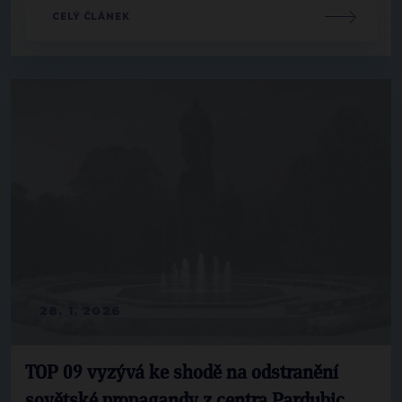
CELÝ ČLÁNEK
28. 1. 2026
TOP 09 vyzývá ke shodě na odstranění
sovětské propagandy z centra Pardubic.