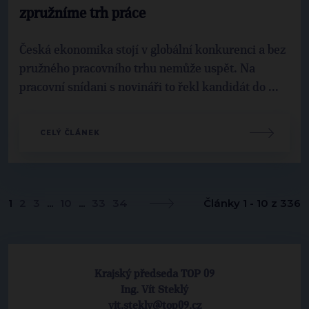
zpružníme trh práce
Česká ekonomika stojí v globální konkurenci a bez
pružného pracovního trhu nemůže uspět. Na
pracovní snídani s novináři to řekl kandidát do ...
CELÝ ČLÁNEK
1
2
3
...
10
...
33
34
Články 1 - 10 z 336
Krajský předseda TOP 09
Ing. Vít Steklý
vit.stekly@top09.cz