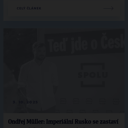
CELÝ ČLÁNEK
3. 10. 2025
Ondřej Müller: Imperiální Rusko se zastaví