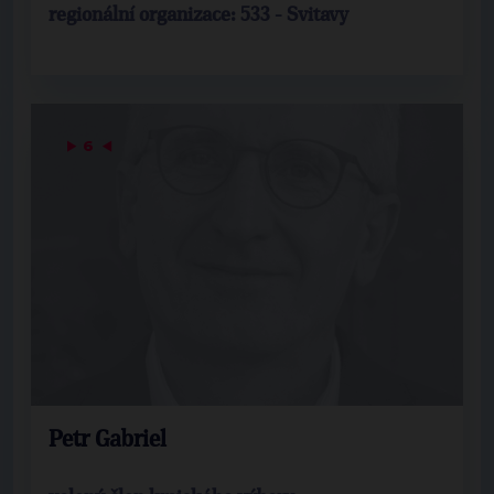
regionální organizace: 533 - Svitavy
▶
6
◀
Petr Gabriel