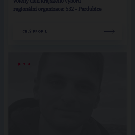
volený člen krajského výboru
regionální organizace: 532 - Pardubice
CELÝ PROFIL
▶
7
◀