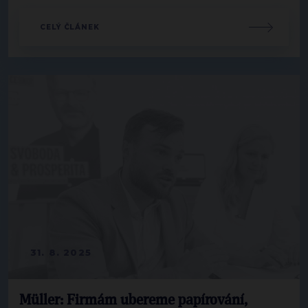
CELÝ ČLÁNEK
31. 8. 2025
Müller: Firmám ubereme papírování,