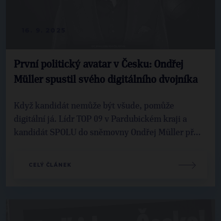
16. 9. 2025
První politický avatar v Česku: Ondřej
Müller spustil svého digitálního dvojníka
Když kandidát nemůže být všude, pomůže
digitální já. Lídr TOP 09 v Pardubickém kraji a
kandidát SPOLU do sněmovny Ondřej Müller př...
CELÝ ČLÁNEK