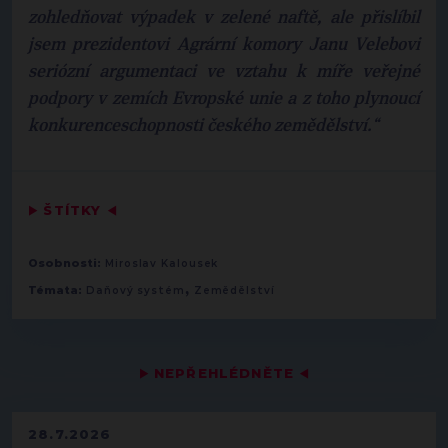
zohledňovat výpadek v zelené naftě, ale přislíbil
jsem prezidentovi Agrární komory Janu Velebovi
seriózní argumentaci ve vztahu k míře veřejné
podpory v zemích Evropské unie a z toho plynoucí
konkurenceschopnosti českého zemědělství.“
▶
ŠTÍTKY
◀
Osobnosti:
Miroslav Kalousek
,
Témata:
Daňový systém
Zemědělství
▶
NEPŘEHLÉDNĚTE
◀
28.7.2026