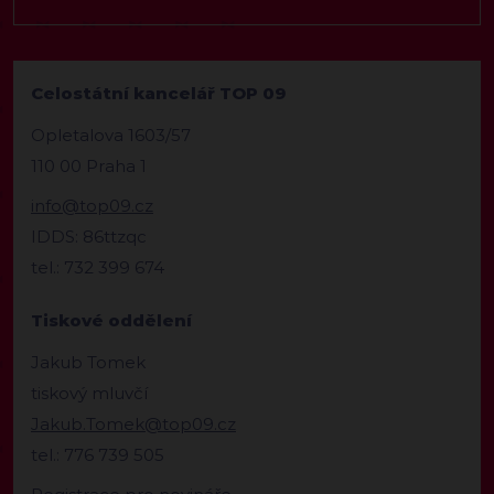
Celostátní kancelář TOP 09
Opletalova 1603/57
110 00 Praha 1
info@top09.cz
IDDS: 86ttzqc
tel.: 732 399 674
Tiskové oddělení
Jakub Tomek
tiskový mluvčí
Jakub.Tomek@top09.cz
tel.: 776 739 505