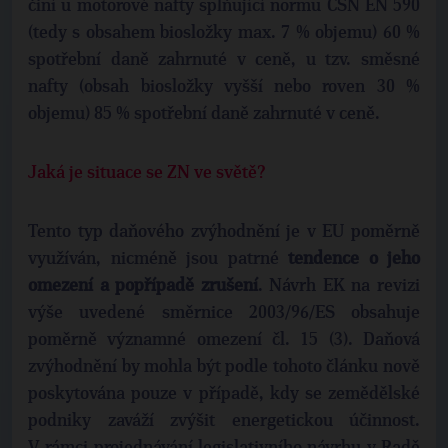
činí u motorové nafty splňující normu ČSN EN 590
(tedy s obsahem biosložky max. 7 % objemu) 60 %
spotřební daně zahrnuté v ceně, u tzv. směsné
nafty (obsah biosložky vyšší nebo roven 30 %
objemu) 85 % spotřební daně zahrnuté v ceně.
Jaká je situace se ZN ve světě?
Tento typ daňového zvýhodnění je v EU poměrně
využíván, nicméně jsou patrné
tendence o jeho
omezení a popřípadě zrušení
. Návrh EK na revizi
výše uvedené směrnice 2003/96/ES obsahuje
poměrně významné omezení čl. 15 (3). Daňová
zvýhodnění by mohla být podle tohoto článku nově
poskytována pouze v případě, kdy se zemědělské
podniky zaváží zvýšit energetickou účinnost.