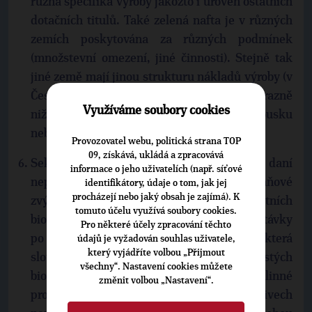
různá specifika výroby jakožto i úroveň ostatních
dotačních titulů. Také zelená nafta je v různých
zemích poskytována za různých podmínek
(množstevní omezení, jiné činnosti). Stejně tak
jiné země mají jinou strukturu nákladů výroby (v
České republice mohou být například výrazně
Využíváme soubory cookies
nižší hodinové mzdové náklady než v Rakousku
nebo Německu).
Provozovatel webu, politická strana TOP
09, získává, ukládá a zpracovává
Sektoru zemědělství je v rámci spotřebních daní
informace o jeho uživatelích (např. síťové
nepřímo poskytována jiná dotace – daňové
identifikátory, údaje o tom, jak jej
procházejí nebo jaký obsah je zajímá). K
zvýhodnění čistých a vysokoprocentních
tomuto účelu využívá soubory cookies.
biopaliv. Jedná se de facto o stimulaci poptávky
Pro některé účely zpracování těchto
po zemědělské produkci (např. řepka), která
údajů je vyžadován souhlas uživatele,
který vyjádříte volbou „Přijmout
slouží k výrobě vysokoprocentních a čistých
všechny“. Nastavení cookies můžete
biopaliv (opět se jedná o podporu rostlinné
změnit volbou „Nastavení“.
produkce). Podíl biosložky v těchto biopalivech