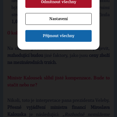
není zatížen spotřební daní a tato paliva mohou
Odmítnout všechny
být navíc v určité míře spotřebovávána agrárními
stroji. Velikost této podpory v roce 2011 činila
Nastavení
1,07 mld. Kč
.
O kolik mohou stoupnout ceny potravin?
Přijmout všechny
Na cenách potravin se to vůbec nemusí projevit,
rozhodující budou
jiné faktory, jako jsou
ceny zboží
na mezinárodních trzích
.
Ministr Kalousek slíbil jisté kompenzace. Bude to
stačit nebo ne?
Nikoli, toto je interpretace pana prezidenta Veleby.
Přesné vyjádření ministra financí Miroslava
Kalouska
je následující:
„Rozhodně nemůžeme