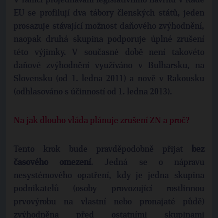
V rámci projednávání legislativního návrhu v Radě
EU se profilují dva tábory členských států, jeden
prosazuje stávající možnost daňového zvýhodnění,
naopak druhá skupina podporuje úplné zrušení
této výjimky. V současné době není takovéto
daňové zvýhodnění využíváno v Bulharsku, na
Slovensku (od 1. ledna 2011) a nově v Rakousku
(odhlasováno s účinností od 1. ledna 2013).
Na jak dlouho vláda plánuje zrušení ZN a proč?
Tento krok bude pravděpodobně přijat
bez
časového omezení
. Jedná se o nápravu
nesystémového opatření, kdy je jedna skupina
podnikatelů (osoby provozující rostlinnou
prvovýrobu na vlastní nebo pronajaté půdě)
zvýhodněna před ostatními skupinami