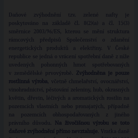
Daňové zvýhodnění tzv. zelené nafty je
poskytováno na základě čl. 8(2)(a) a čl. 15(3)
směrnice 2003/96/ES, kterou se mění struktura
rámcových předpisů Společenství o zdanění
energetických produktů a elektřiny. V České
republice se jedná o vrácení spotřební daně z níže
uvedených pohonných hmot spotřebovaných
v zemědělské prvovýrobě.
Zvýhodněna je pouze
rostlinná výroba
, včetně chmelařství, ovocnářství,
vinohradnictví, pěstování zeleniny, hub, okrasných
květin, dřevin, léčivých a aromatických rostlin na
pozemcích vlastních nebo pronajatých, případně
na pozemcích obhospodařovaných z jiného
právního důvodu.
Na živočišnou výrobu se toto
daňové zvýhodnění přímo nevztahuje
. Vratka daně