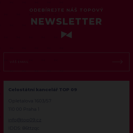
ODEBÍREJTE NÁŠ TOPOVÝ
NEWSLETTER
Celostátní kancelář TOP 09
Opletalova 1603/57
110 00 Praha 1
info@top09.cz
IDDS: 86ttzqc