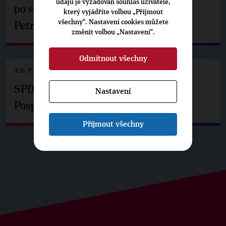
údajů je vyžadován souhlas uživatele,
po setkání s prezidentem republiky
který vyjádříte volbou „Přijmout
všechny“. Nastavení cookies můžete
Petrem Pavlem
změnit volbou „Nastavení“.
Odmítnout všechny
29.7.2026
SPD už není ve zprávě o extremismu.
Nastavení
Pospíšil: Je tu pachuť
Přijmout všechny