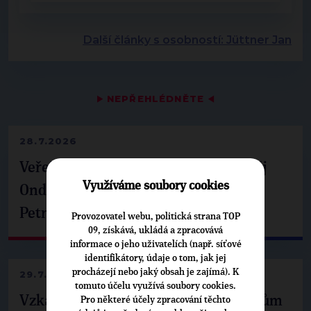
Další články s osobností: Jüttner Jan
▶
NEPŘEHLÉDNĚTE
◀
28.7.2026
Veřejné finance, euro i školství. Matěj
Využíváme soubory cookies
Ondřej Havel jednal s prezidentem
Petrem Pavlem
Provozovatel webu, politická strana TOP
09, získává, ukládá a zpracovává
informace o jeho uživatelích (např. síťové
identifikátory, údaje o tom, jak jej
procházejí nebo jaký obsah je zajímá). K
29.7.2026
tomuto účelu využívá soubory cookies.
Vzkaz Matěje Ondřeje Havla příznivcům
Pro některé účely zpracování těchto