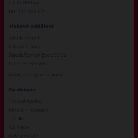
IDDS: 86ttzqc
tel.: 732 399 674
Tiskové oddělení
Jakub Tomek
tiskový mluvčí
Jakub.Tomek@top09.cz
tel.: 776 739 505
Registrace pro novináře
Co děláme
Tiskové zprávy
Mediální výstupy
TOPlife
Aplikace
Kalendář akcí