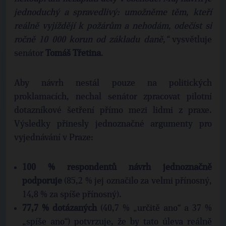
jednoduchý a spravedlivý: umožněme těm, kteří
reálně vyjíždějí k požárům a nehodám, odečíst si
ročně 10 000 korun od základu daně,“
vysvětluje
senátor
Tomáš Třetina
.
Aby návrh nestál pouze na politických
proklamacích, nechal senátor zpracovat pilotní
dotazníkové šetření přímo mezi lidmi z praxe.
Výsledky přinesly jednoznačné argumenty pro
vyjednávání v Praze:
100 % respondentů návrh jednoznačně
podporuje
(85,2 % jej označilo za velmi přínosný,
14,8 % za spíše přínosný).
77,7 % dotázaných
(40,7 % „určitě ano“ a 37 %
„spíše ano“) potvrzuje, že by tato úleva reálně