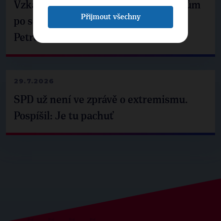
Vzkaz Matěje Ondřeje Havla příznivcům
Přijmout všechny
po setkání s prezidentem republiky
Petrem Pavlem
29.7.2026
SPD už není ve zprávě o extremismu.
Pospíšil: Je tu pachuť