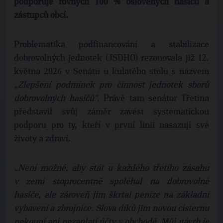
podporuje rovných 100 % oslovených hasičů a
zástupců obcí.
Problematika podfinancování a stabilizace
dobrovolných jednotek (JSDHO) rezonovala již 12.
května 2026 v Senátu u kulatého stolu s názvem
„Zlepšení podmínek pro činnost jednotek sborů
dobrovolných hasičů“
. Právě tam senátor Třetina
představil svůj záměr zavést systematickou
podporu pro ty, kteří v první linii nasazují své
životy a zdraví.
„Není možné, aby stát u každého třetího zásahu
v zemi stoprocentně spoléhal na dobrovolné
hasiče, ale zároveň jim škrtal peníze na základní
vybavení a zbrojnice. Slova díků jim novou cisternu
nekoupí ani nezaplatí účty v obchodě. Můj návrh je