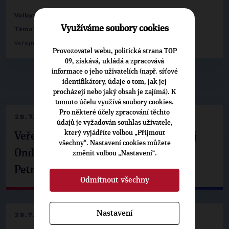
-
Volby:
2026 senát
54 - Znojmo: Tomáš Třetina
Využíváme soubory cookies
,
Témata:
Bezpečnost, kriminalita a korupce
Veřejná správa a regionální rozvoj
Provozovatel webu, politická strana TOP
09, získává, ukládá a zpracovává
informace o jeho uživatelích (např. síťové
identifikátory, údaje o tom, jak jej
▶
NEPŘEHLÉDNĚTE
◀
procházejí nebo jaký obsah je zajímá). K
tomuto účelu využívá soubory cookies.
Pro některé účely zpracování těchto
28.7.2026
údajů je vyžadován souhlas uživatele,
který vyjádříte volbou „Přijmout
Veřejné finance, euro i školství. Matěj
všechny“. Nastavení cookies můžete
Ondřej Havel jednal s prezidentem
změnit volbou „Nastavení“.
Petrem Pavlem
Odmítnout všechny
Nastavení
29.7.2026