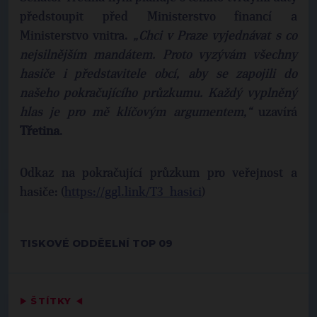
předstoupit před Ministerstvo financí a
Ministerstvo vnitra.
„Chci v Praze vyjednávat s co
nejsilnějším mandátem. Proto vyzývám všechny
hasiče i představitele obcí, aby se zapojili do
našeho pokračujícího průzkumu. Každý vyplněný
hlas je pro mě klíčovým argumentem,“
uzavírá
Třetina
.
Odkaz na pokračující průzkum pro veřejnost a
hasiče: (
https://ggl.link/T3_hasici
)
TISKOVÉ ODDĚELNÍ TOP 09
▶
ŠTÍTKY
◀