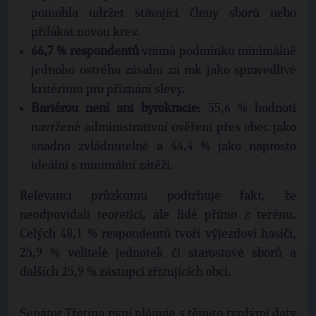
pomohla udržet stávající členy sborů nebo
přilákat novou krev.
66,7 % respondentů
vnímá podmínku minimálně
jednoho ostrého zásahu za rok jako spravedlivé
kritérium pro přiznání slevy.
Bariérou není ani byrokracie
: 55,6 % hodnotí
navržené administrativní ověření přes obec jako
snadno zvládnutelné a 44,4 % jako naprosto
ideální s minimální zátěží.
Relevanci průzkumu podtrhuje fakt, že
neodpovídali teoretici, ale lidé přímo z terénu.
Celých 48,1 % respondentů tvoří výjezdoví hasiči,
25,9 % velitelé jednotek či starostové sborů a
dalších 25,9 % zástupci zřizujících obcí.
Senátor Třetina nyní plánuje s těmito tvrdými daty