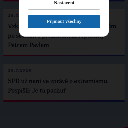
Nastavení
29.7.2026
Přijmout všechny
Vzkaz Matěje Ondřeje Havla příznivcům
po setkání s prezidentem republiky
Petrem Pavlem
29.7.2026
SPD už není ve zprávě o extremismu.
Pospíšil: Je tu pachuť