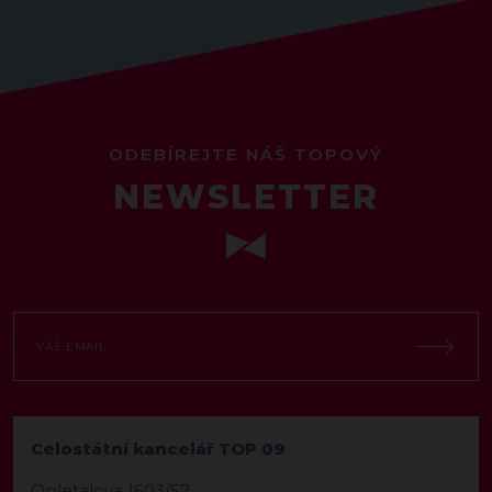
ODEBÍREJTE NÁŠ TOPOVÝ
NEWSLETTER
Celostátní kancelář TOP 09
Opletalova 1603/57