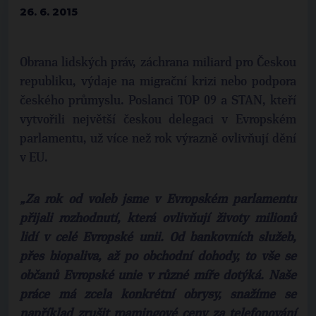
26. 6. 2015
Obrana lidských práv, záchrana miliard pro Českou
republiku, výdaje na migrační krizi nebo podpora
českého průmyslu. Poslanci TOP 09 a STAN, kteří
vytvořili největší českou delegaci v Evropském
parlamentu, už více než rok výrazně ovlivňují dění
v EU.
„
Za rok od voleb jsme v Evropském parlamentu
přijali rozhodnutí, která ovlivňují životy milionů
lidí v celé Evropské unii. Od bankovních služeb,
přes biopaliva, až po obchodní dohody, to vše se
občanů Evropské unie v různé míře dotýká. Naše
práce má zcela konkrétní obrysy, snažíme se
například zrušit roamingové ceny za telefonování