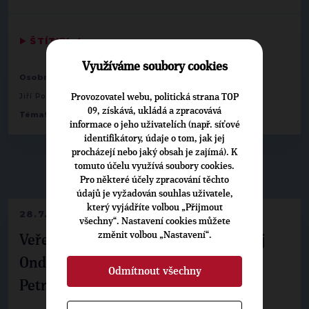
▶
ŠTÍTKY
◀
Využíváme soubory cookies
,
,
Osobnosti:
Luděk Niedermayer
Stanislav Polčák
,
Jiří Pospíšil
Jaromír Štětina
Provozovatel webu, politická strana TOP
09, získává, ukládá a zpracovává
,
Témata:
EU
Zahraničí
informace o jeho uživatelích (např. síťové
identifikátory, údaje o tom, jak jej
procházejí nebo jaký obsah je zajímá). K
tomuto účelu využívá soubory cookies.
▶
NEPŘEHLÉDNĚTE
◀
Pro některé účely zpracování těchto
údajů je vyžadován souhlas uživatele,
který vyjádříte volbou „Přijmout
28.7.2026
všechny“. Nastavení cookies můžete
změnit volbou „Nastavení“.
Veřejné finance, euro i školství. Matěj
Ondřej Havel jednal s prezidentem
Odmítnout všechny
Petrem Pavlem