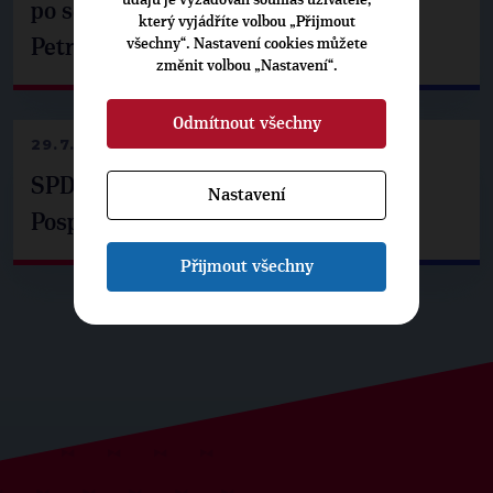
po setkání s prezidentem republiky
který vyjádříte volbou „Přijmout
všechny“. Nastavení cookies můžete
Petrem Pavlem
změnit volbou „Nastavení“.
Odmítnout všechny
29.7.2026
SPD už není ve zprávě o extremismu.
Nastavení
Pospíšil: Je tu pachuť
Přijmout všechny