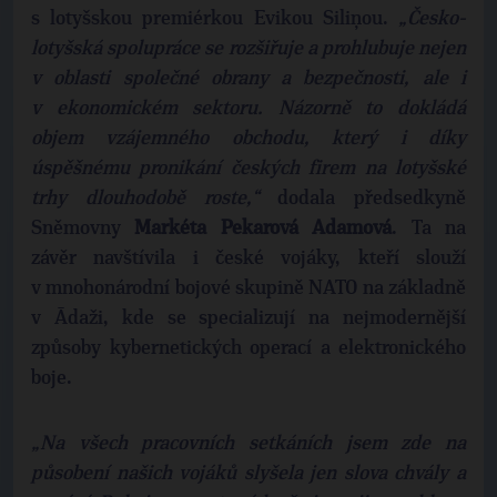
s lotyšskou premiérkou Evikou Siliņou.
„Česko-
lotyšská spolupráce se rozšiřuje a prohlubuje nejen
v oblasti společné obrany a bezpečnosti, ale i
v ekonomickém sektoru. Názorně to dokládá
objem vzájemného obchodu, který i díky
úspěšnému pronikání českých firem na lotyšské
trhy dlouhodobě roste,“
dodala předsedkyně
Sněmovny
Markéta
Pekarová
Adamová
. Ta na
závěr navštívila i české vojáky, kteří slouží
v mnohonárodní bojové skupině NATO na základně
v Ādaži, kde se specializují na nejmodernější
způsoby kybernetických operací a elektronického
boje.
„Na všech pracovních setkáních jsem zde na
působení našich vojáků slyšela jen slova chvály a