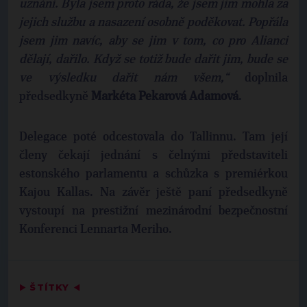
uznání. Byla jsem proto ráda, že jsem jim mohla za
jejich službu a nasazení osobně poděkovat. Popřála
jsem jim navíc, aby se jim v tom, co pro Alianci
dělají, dařilo. Když se totiž bude dařit jim, bude se
ve výsledku dařit nám všem,“
doplnila
předsedkyně
Markéta
Pekarová
Adamová
.
Delegace poté odcestovala do Tallinnu. Tam její
členy čekají jednání s čelnými představiteli
estonského parlamentu a schůzka s premiérkou
Kajou Kallas. Na závěr ještě paní předsedkyně
vystoupí na prestižní mezinárodní bezpečnostní
Konferenci Lennarta Meriho.
▶
ŠTÍTKY
◀