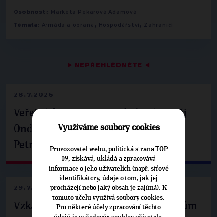
Osobnosti:
Markéta Pekarová Adamová
,
,
Témata:
Armáda a obrana
Hospodářství
Zahraničí
▶
NEPŘEHLÉDNĚTE
◀
28.7.2026
Veřejné finance, euro i školství. Matěj
Využíváme soubory cookies
Ondřej Havel jednal s prezidentem
Petrem Pavlem
Provozovatel webu, politická strana TOP
09, získává, ukládá a zpracovává
informace o jeho uživatelích (např. síťové
identifikátory, údaje o tom, jak jej
29.7.2026
procházejí nebo jaký obsah je zajímá). K
tomuto účelu využívá soubory cookies.
Vzkaz Matěje Ondřeje Havla příznivcům
Pro některé účely zpracování těchto
údajů je vyžadován souhlas uživatele,