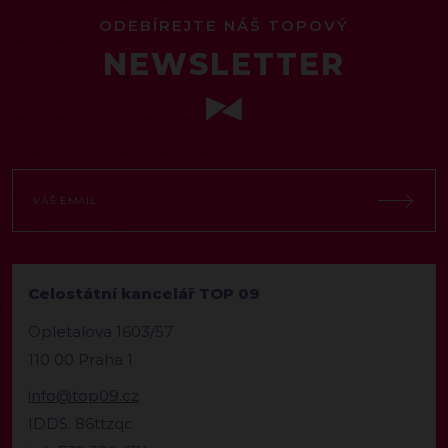
ODEBÍREJTE NÁŠ TOPOVÝ
NEWSLETTER
Celostátní kancelář TOP 09
Opletalova 1603/57
110 00 Praha 1
info@top09.cz
IDDS: 86ttzqc