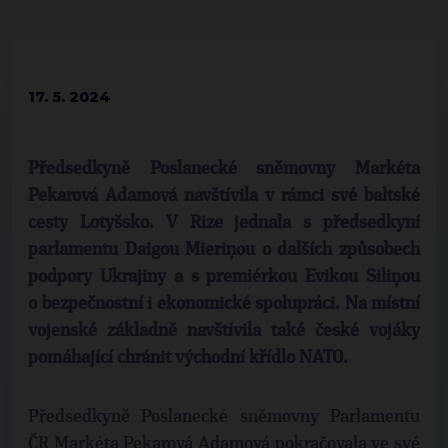
17. 5. 2024
Předsedkyně Poslanecké sněmovny Markéta
Pekarová Adamová navštívila v rámci své baltské
cesty Lotyšsko. V Rize jednala s předsedkyní
parlamentu Daigou Mieriņou o dalších způsobech
podpory Ukrajiny a s premiérkou Evikou Siliņou
o bezpečnostní i ekonomické spolupráci. Na místní
vojenské základně navštívila také české vojáky
pomáhající chránit východní křídlo NATO.
Předsedkyně Poslanecké sněmovny Parlamentu
ČR Markéta Pekarová Adamová pokračovala ve své