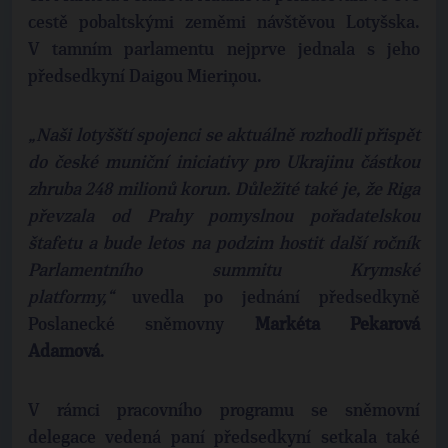
cestě pobaltskými zeměmi návštěvou Lotyšska.
V tamním parlamentu nejprve jednala s jeho
předsedkyní Daigou Mieriņou.
„Naši lotyšští spojenci se aktuálně rozhodli přispět
do české muniční iniciativy pro Ukrajinu částkou
zhruba 248 milionů korun. Důležité také je, že Riga
převzala od Prahy pomyslnou pořadatelskou
štafetu a bude letos na podzim hostit další ročník
Parlamentního summitu Krymské
platformy,“
uvedla po jednání předsedkyně
Poslanecké sněmovny
Markéta
Pekarová
Adamová
.
V rámci pracovního programu se sněmovní
delegace vedená paní předsedkyní setkala také