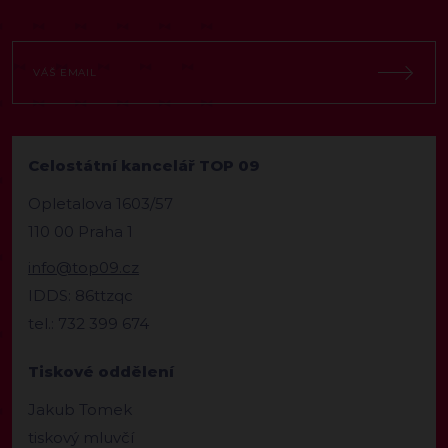
Celostátní kancelář TOP 09
Opletalova 1603/57
110 00 Praha 1
info@top09.cz
IDDS: 86ttzqc
tel.: 732 399 674
Tiskové oddělení
Jakub Tomek
tiskový mluvčí