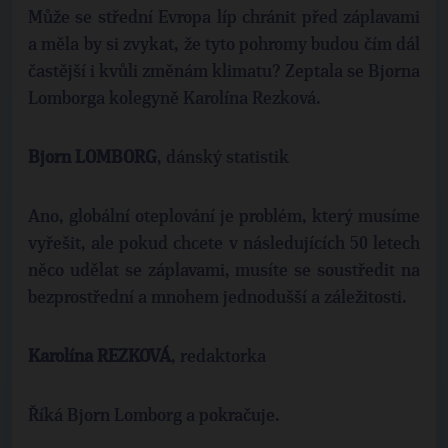
Může se střední Evropa líp chránit před záplavami
a měla by si zvykat, že tyto pohromy budou čím dál
častější i kvůli změnám klimatu? Zeptala se Bjorna
Lomborga kolegyně Karolína Rezková.
Bjorn LOMBORG
, dánský statistik
Ano, globální oteplování je problém, který musíme
vyřešit, ale pokud chcete v následujících 50 letech
něco udělat se záplavami, musíte se soustředit na
bezprostřední a mnohem jednodušší a záležitosti.
Karolína REZKOVÁ
, redaktorka
Říká Bjorn Lomborg a pokračuje.