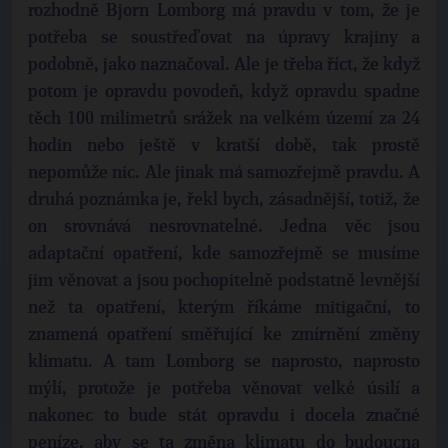
rozhodně Bjorn Lomborg má pravdu v tom, že je
potřeba se soustřeďovat na úpravy krajiny a
podobně, jako naznačoval. Ale je třeba říct, že když
potom je opravdu povodeň, když opravdu spadne
těch 100 milimetrů srážek na velkém území za 24
hodin nebo ještě v kratší době, tak prostě
nepomůže nic. Ale jinak má samozřejmě pravdu. A
druhá poznámka je, řekl bych, zásadnější, totiž, že
on srovnává nesrovnatelné. Jedna věc jsou
adaptační opatření, kde samozřejmě se musíme
jim věnovat a jsou pochopitelně podstatně levnější
než ta opatření, kterým říkáme mitigační, to
znamená opatření směřující ke zmírnění změny
klimatu. A tam Lomborg se naprosto, naprosto
mýlí, protože je potřeba věnovat velké úsilí a
nakonec to bude stát opravdu i docela značné
peníze, aby se ta změna klimatu do budoucna