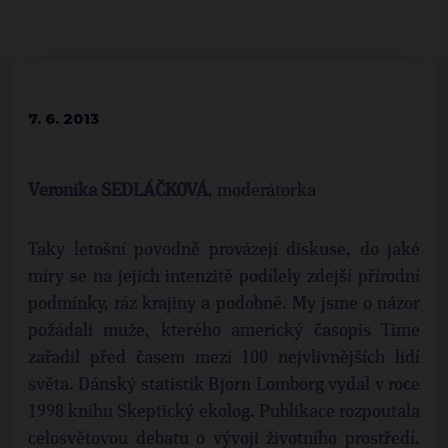
7. 6. 2013
Veronika SEDLÁČKOVÁ
, moderátorka
Taky letošní povodně provázejí diskuse, do jaké
míry se na jejich intenzitě podílely zdejší přírodní
podmínky, ráz krajiny a podobně. My jsme o názor
požádali muže, kterého americký časopis Time
zařadil před časem mezi 100 nejvlivnějších lidí
světa. Dánský statistik Bjorn Lomborg vydal v roce
1998 knihu Skeptický ekolog. Publikace rozpoutala
celosvětovou debatu o vývoji životního prostředí.