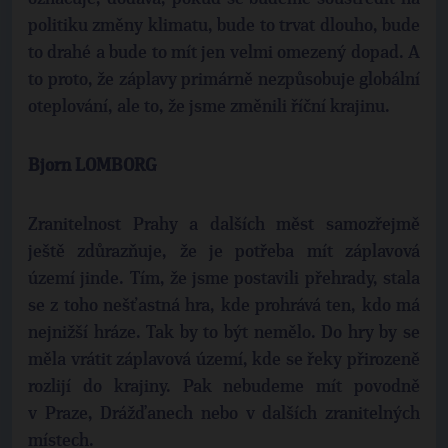
politiku změny klimatu, bude to trvat dlouho, bude
to drahé a bude to mít jen velmi omezený dopad. A
to proto, že záplavy primárně nezpůsobuje globální
oteplování, ale to, že jsme změnili říční krajinu.
Bjorn LOMBORG
Zranitelnost Prahy a dalších měst samozřejmě
ještě zdůrazňuje, že je potřeba mít záplavová
území jinde. Tím, že jsme postavili přehrady, stala
se z toho nešťastná hra, kde prohrává ten, kdo má
nejnižší hráze. Tak by to být nemělo. Do hry by se
měla vrátit záplavová území, kde se řeky přirozeně
rozlijí do krajiny. Pak nebudeme mít povodně
v Praze, Drážďanech nebo v dalších zranitelných
místech.