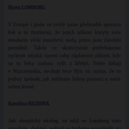
Bjorn LOMBORG
V Evropě i jinde ve světě jsme přehradili spoustu
řek a to znamená, že jejich užšími koryty teče
mnohem větší množství vody, proto jsou častější
povodně. Takže ve skutečnosti potřebujeme
vyčlenit nějaká území coby záplavové oblasti, kde
se ty řeky mohou vylít z břehů. Tohle dělají
v Nizozemsku, nechají řece Rýn víc místa. Je to
jediný způsob, jak můžeme lidem pomoci a navíc
velmi levně.
Karolína REZKOVÁ
Jak skeptický ekolog, za nějž se Lomborg sám
označuje, dodává, pokud se budeme soustředit na