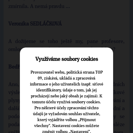
zmírnila. A nemá pravdu ...
Veronika SEDLÁČKOVÁ
A dožijeme se toho ještě my, pane profesore,
omlouvám se, že do toho vstupuji, toho efektu?
Využíváme soubory cookies
Bedřich MOLDAN
Provozovatel webu, politická strana TOP
09, získává, ukládá a zpracovává
Ano, ano, to jsem právě chtěl říct. Podle posledních
informace o jeho uživatelích (např. síťové
identifikátory, údaje o tom, jak jej
výsledků, kdyby, je, je zřejmé, že už ty skleníkové
procházejí nebo jaký obsah je zajímá). K
plyny v té atmosféře jsou a že to, že to oteplování a
tomuto účelu využívá soubory cookies.
Pro některé účely zpracování těchto
další tedy změny včetně větší frekvence povodní a
údajů je vyžadován souhlas uživatele,
podobně budou pokračovat dál. Ale kdyby se
který vyjádříte volbou „Přijmout
podařilo opravdu ty emise stabilizovat a posléze
všechny“. Nastavení cookies můžete
změnit volbou „Nastavení“.
snížit, tak se to projeví v podstatě okamžitě v tom,