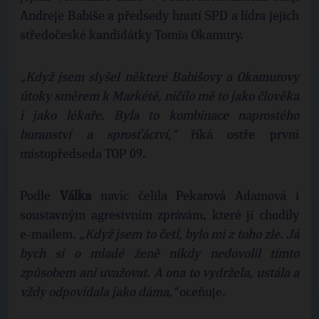
Andreje Babiše a předsedy hnutí SPD a lídra jejich
středočeské kandidátky Tomia Okamury.
„Když jsem slyšel některé Babišovy a Okamurovy
útoky směrem k Markétě, ničilo mě to jako člověka
i jako lékaře. Byla to kombinace naprostého
buranství a sprosťáctví,“
říká ostře první
místopředseda TOP 09.
Podle
Válka
navíc čelila Pekarová Adamová i
soustavným agresivním zprávám, které jí chodily
e-mailem.
„Když jsem to četl, bylo mi z toho zle. Já
bych si o mladé ženě nikdy nedovolil tímto
způsobem ani uvažovat. A ona to vydržela, ustála a
vždy odpovídala jako dáma,“
oceňuje.