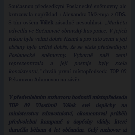
​Současnou předsedkyni Poslanecké sněmovny ale
kritizovala například i Alexandra Udženija z ODS.
S tím ovšem
Válek
zásadně nesouhlasí.
„Markéta
odvedla ve Sněmovně obrovský kus práce. V jejích
rukou byla velmi dobře řízená a pro tuto zemi a její
občany bylo určitě dobře, že se stala předsedkyní
Poslanecké sněmovny. Výborně naši zemi
reprezentovala a její postoje byly zcela
konzistentní,“
chválí první místopředseda TOP 09
Pekarovou Adamovou na závěr.
V předvolebním rozhovoru hodnotil místopředseda
TOP 09 Vlastimil Válek své úspěchy na
ministerstvu zdravotnictví, okomentoval průběh
předvolební kampaně a úspěchy vlády, které
doručila během 4 let občanům. Celý rozhovor si