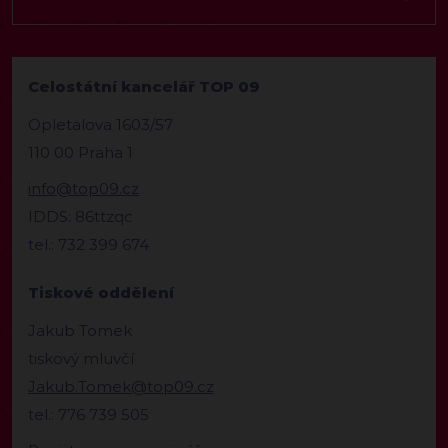
Celostátní kancelář TOP 09
Opletalova 1603/57
110 00 Praha 1
info@top09.cz
IDDS: 86ttzqc
tel.: 732 399 674
Tiskové oddělení
Jakub Tomek
tiskový mluvčí
Jakub.Tomek@top09.cz
tel.: 776 739 505