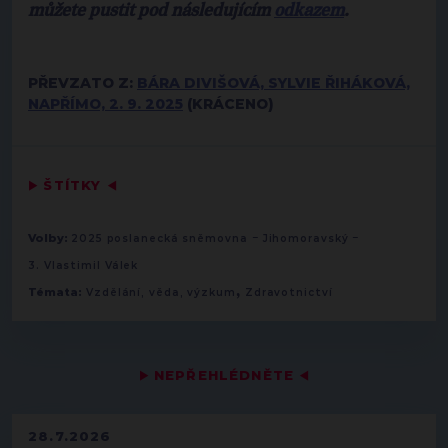
můžete pustit pod následujícím
odkazem
.
PŘEVZATO Z:
BÁRA DIVIŠOVÁ, SYLVIE ŘIHÁKOVÁ,
NAPŘÍMO, 2. 9. 2025
(KRÁCENO)
▶
ŠTÍTKY
◀
-
-
Volby:
2025 poslanecká sněmovna
Jihomoravský
3. Vlastimil Válek
,
Témata:
Vzdělání, věda, výzkum
Zdravotnictví
▶
NEPŘEHLÉDNĚTE
◀
28.7.2026