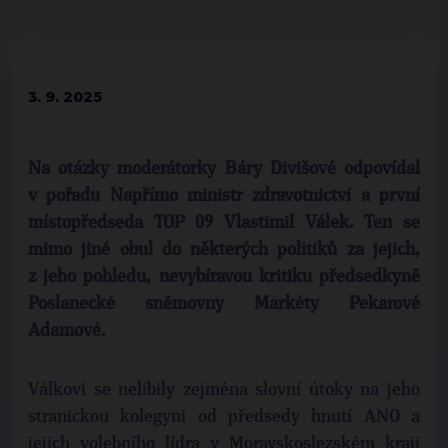
3. 9. 2025
Na otázky moderátorky Báry Divišové odpovídal
v pořadu Napřímo ministr zdravotnictví a první
místopředseda TOP 09 Vlastimil Válek. Ten se
mimo jiné obul do některých politiků za jejich,
z jeho pohledu, nevybíravou kritiku předsedkyně
Poslanecké sněmovny Markéty Pekarové
Adamové.
Válkovi se nelíbily zejména slovní útoky na jeho
stranickou kolegyni od předsedy hnutí ANO a
jejich volebního lídra v Moravskoslezském kraji