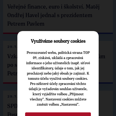
Veřejné finance, euro i školství. Matěj
Ondřej Havel jednal s prezidentem
Petrem Pavlem
Využíváme soubory cookies
29.7.2026
Provozovatel webu, politická strana TOP
Vzkaz Matěje Ondřeje Havla příznivcům
09, získává, ukládá a zpracovává
informace o jeho uživatelích (např. síťové
po setkání s prezidentem republiky
identifikátory, údaje o tom, jak jej
Petrem Pavlem
procházejí nebo jaký obsah je zajímá). K
tomuto účelu využívá soubory cookies.
Pro některé účely zpracování těchto
údajů je vyžadován souhlas uživatele,
který vyjádříte volbou „Přijmout
29.7.2026
všechny“. Nastavení cookies můžete
změnit volbou „Nastavení“.
SPD už není ve zprávě o extremismu.
Pospíšil: Je tu pachuť