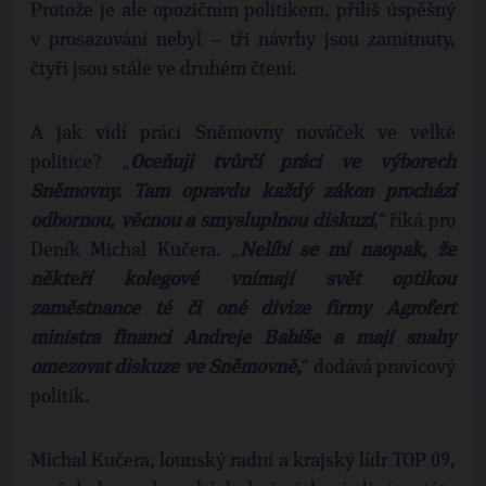
Protože je ale opozičním politikem, příliš úspěšný
v prosazování nebyl – tři návrhy jsou zamítnuty,
čtyři jsou stále ve druhém čtení.
A jak vidí práci Sněmovny nováček ve velké
politice? „
Oceňuji tvůrčí práci ve výborech
Sněmovny. Tam opravdu každý zákon prochází
odbornou, věcnou a smysluplnou diskuzí
,“ říká pro
Deník Michal Kučera. „
Nelíbí se mi naopak, že
někteří kolegové vnímají svět optikou
zaměstnance té či oné divize firmy Agrofert
ministra financí Andreje Babiše a mají snahy
omezovat diskuze ve Sněmovně,
“ dodává pravicový
politik.
Michal Kučera, lounský radní a krajský lídr TOP 09,