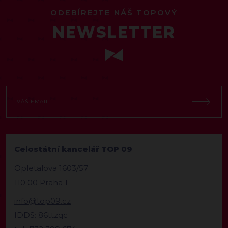
ODEBÍREJTE NÁŠ TOPOVÝ
NEWSLETTER
Celostátní kancelář TOP 09
Opletalova 1603/57
110 00 Praha 1
info@top09.cz
IDDS: 86ttzqc