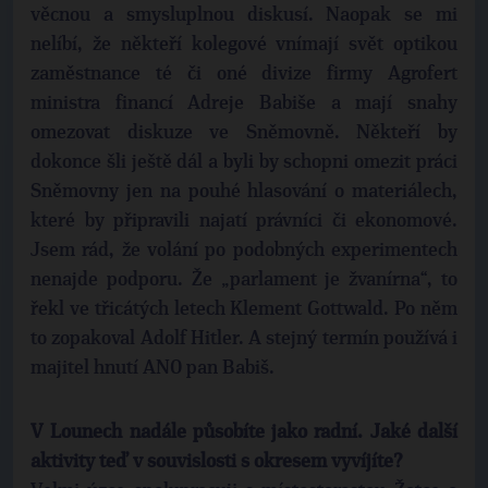
věcnou a smysluplnou diskusí. Naopak se mi
nelíbí, že někteří kolegové vnímají svět optikou
zaměstnance té či oné divize firmy Agrofert
ministra financí Adreje Babiše a mají snahy
omezovat diskuze ve Sněmovně. Někteří by
dokonce šli ještě dál a byli by schopni omezit práci
Sněmovny jen na pouhé hlasování o materiálech,
které by připravili najatí právníci či ekonomové.
Jsem rád, že volání po podobných experimentech
nenajde podporu. Že „parlament je žvanírna“, to
řekl ve třicátých letech Klement Gottwald. Po něm
to zopakoval Adolf Hitler. A stejný termín používá i
majitel hnutí ANO pan Babiš.
V Lounech nadále působíte jako radní. Jaké další
aktivity teď v souvislosti s okresem vyvíjíte?