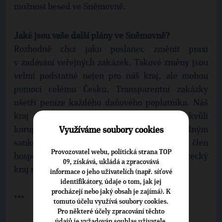
možnost besed ve Sněmovně.
Jaké jsou vaše další plány ve Sněmovně?
Rozhodně chci jako poslanec změnit praxi
v zadávání veřejných zakázek. Takové změny jsou
velmi podstatné nejen pro náš kraj, ale mohou
pomoci celému Česku. Transparentní zakázky
ušetří peníze každého daňového poplatníka. Náš
kraj je investičně doslova paralyzován kvůli
korupčním krajským kauzám a následným
Využíváme soubory cookies
sankcím. Ve sněmovně se jako člen
Provozovatel webu, politická strana TOP
hospodářského výboru snažím o to, aby Ústecký
09, získává, ukládá a zpracovává
kraj nebyl znovu a znovu upozaďován.
informace o jeho uživatelích (např. síťové
identifikátory, údaje o tom, jak jej
procházejí nebo jaký obsah je zajímá). K
***
tomuto účelu využívá soubory cookies.
Pro některé účely zpracování těchto
údajů je vyžadován souhlas uživatele,