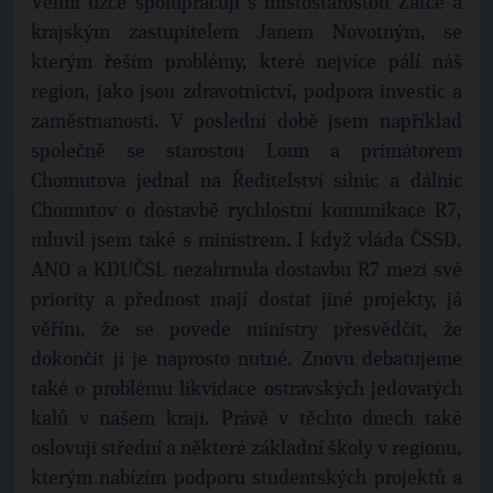
Velmi úzce spolupracuji s místostarostou Žatce a
krajským zastupitelem Janem Novotným, se
kterým řeším problémy, které nejvíce pálí náš
region, jako jsou zdravotnictví, podpora investic a
zaměstnanosti. V poslední době jsem například
společně se starostou Loun a primátorem
Chomutova jednal na Ředitelství silnic a dálnic
Chomutov o dostavbě rychlostní komunikace R7,
mluvil jsem také s ministrem. I když vláda ČSSD,
ANO a KDU­ČSL nezahrnula dostavbu R7 mezi své
priority a přednost mají dostat jiné projekty, já
věřím, že se povede ministry přesvědčit, že
dokončit ji je naprosto nutné. Znovu debatujeme
také o problému likvidace ostravských jedovatých
kalů v našem kraji. Právě v těchto dnech také
oslovuji střední a některé základní školy v regionu,
kterým nabízím podporu studentských projektů a