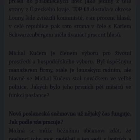
prošel do poslaneckých lavic jako jediný z této
strany z Ústeckého kraje. TOP 09 dostala v okrese
Louny, kde zvítězili komunisté, osm procent hlasů,
v celé republice pak tato strana v čele s Karlem
Schwarzenbergem měla dvanáct procent hlasů.
Michal Kučera je členem výboru pro životní
prostředí a hospodářského výboru. Byl úspěšným
manažerem firmy, stále je lounským radním, ale
hlavně se Michal Kučera stal nováčkem ve velké
politice. Jakých bylo jeho prvních pět měsíců ve
funkci poslance?
Nová poslanecká sněmovna už nějaký čas funguje.
Jak podle vás pracuje?
Možná se může běžnému občanovi zdát, že
poslanci toho moc nedělají a jen sedí v lavicích a