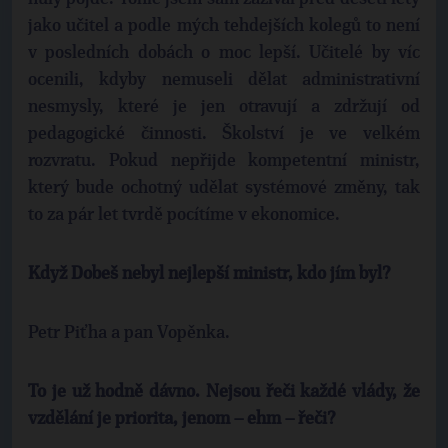
jako učitel a podle mých tehdejších kolegů to není
v posledních dobách o moc lepší. Učitelé by víc
ocenili, kdyby nemuseli dělat administrativní
nesmysly, které je jen otravují a zdržují od
pedagogické činnosti. Školství je ve velkém
rozvratu. Pokud nepřijde kompetentní ministr,
který bude ochotný udělat systémové změny, tak
to za pár let tvrdě pocítíme v ekonomice.
Když Dobeš nebyl nejlepší ministr, kdo jím byl?
Petr Piťha a pan Vopěnka.
To je už hodně dávno. Nejsou řeči každé vlády, že
vzdělání je priorita, jenom – ehm – řeči?