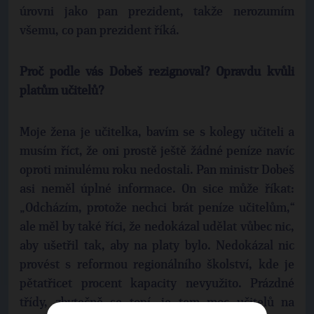
úrovni jako pan prezident, takže nerozumím
všemu, co pan prezident říká.
Proč podle vás Dobeš rezignoval? Opravdu kvůli
platům učitelů?
Moje žena je učitelka, bavím se s kolegy učiteli a
musím říct, že oni prostě ještě žádné peníze navíc
oproti minulému roku nedostali. Pan ministr Dobeš
asi neměl úplné informace. On sice může říkat:
„Odcházím, protože nechci brát peníze učitelům,“
ale měl by také říci, že nedokázal udělat vůbec nic,
aby ušetřil tak, aby na platy bylo. Nedokázal nic
provést s reformou regionálního školství, kde je
pětatřicet procent kapacity nevyužito. Prázdné
třídy, zbytečně se topí, je tam moc učitelů na