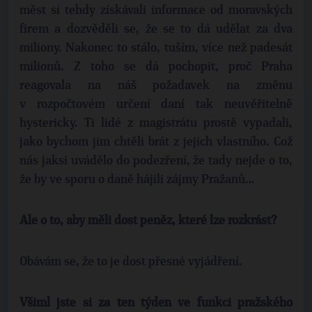
měst si tehdy získávali informace od moravských
firem a dozvěděli se, že se to dá udělat za dva
miliony. Nakonec to stálo, tuším, více než padesát
milionů. Z toho se dá pochopit, proč Praha
reagovala na náš požadavek na změnu
v rozpočtovém určení daní tak neuvěřitelně
hystericky. Ti lidé z magistrátu prostě vypadali,
jako bychom jim chtěli brát z jejich vlastního. Což
nás jaksi uvádělo do podezření, že tady nejde o to,
že by ve sporu o daně hájili zájmy Pražanů…
Ale o to, aby měli dost peněz, které lze rozkrást?
Obávám se, že to je dost přesné vyjádření.
Všiml jste si za ten týden ve funkci pražského