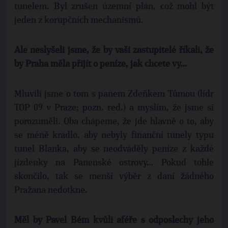
tunelem. Byl zrušen územní plán, což mohl být
jeden z korupčních mechanismů.
Ale neslyšeli jsme, že by vaši zastupitelé říkali, že
by Praha měla přijít o peníze, jak chcete vy…
Mluvili jsme o tom s panem Zdeňkem Tůmou (lídr
TOP 09 v Praze; pozn. red.) a myslím, že jsme si
porozuměli. Oba chápeme, že jde hlavně o to, aby
se méně kradlo, aby nebyly finanční tunely typu
tunel Blanka, aby se neodváděly peníze z každé
jízdenky na Panenské ostrovy… Pokud tohle
skončilo, tak se menší výběr z daní žádného
Pražana nedotkne.
Měl by Pavel Bém kvůli aféře s odposlechy jeho