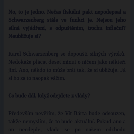
No, to je jedno. Nečas fiskální pakt nepodepsal a
Schwarzenberg stále ve funkci je. Nejsou jeho
silná vyjádření, s odpuštěním, trochu inflační?
Neubližuje si?
Karel Schwarzenberg se dopouští silných výroků.
Nedokáže plácat deset minut o ničem jako někteří
jiní. Ano, někdo to může brát tak, že si ubližuje. Já
si ho za to naopak vážím.
Co bude dál, když odejdete z vlády?
Především nevěřím, že Vít Bárta bude odsouzen,
takže nemyslím, že to bude aktuální. Pokud ano a
on neodejde, vláda se po našem odchodu