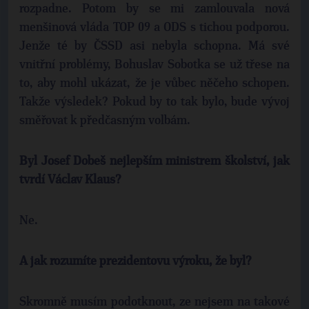
rozpadne. Potom by se mi zamlouvala nová
menšinová vláda TOP 09 a ODS s tichou podporou.
Jenže té by ČSSD asi nebyla schopna. Má své
vnitřní problémy, Bohuslav Sobotka se už třese na
to, aby mohl ukázat, že je vůbec něčeho schopen.
Takže výsledek? Pokud by to tak bylo, bude vývoj
směřovat k předčasným volbám.
Byl Josef Dobeš nejlepším ministrem školství, jak
tvrdí Václav Klaus?
Ne.
A jak rozumíte prezidentovu výroku, že byl?
Skromně musím podotknout, ze nejsem na takové