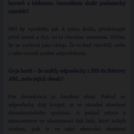
hovorů s lobbistou Janouškem složit poslanecký
mandát?
Měl by vysvětlit, jak k tomu došlo, předstoupit
před národ a říci, co to všechno znamená. Věřím,
že se zachová jako chlap. Že to buď vysvětlí, nebo
z toho vyvodí osobní odpovědnost.
Co je horší – že unikly odposlechy z BIS do Bártovy
ABL, nebo jejich obsah?
Pro demokracii je hrozbou obojí. Pokud se
odposlechy dají koupit, je to zásadní ohrožení
demokratického systému. A pokud města a
ministerstva ve skutečnosti řídí lidé, kteří nebyli
zvoleni, pak je to také obrovské ohrožení