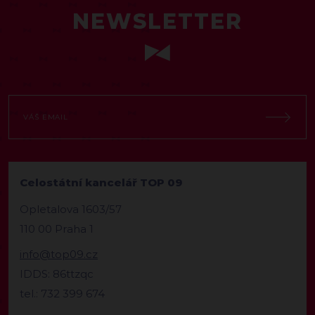
NEWSLETTER
Celostátní kancelář TOP 09
Opletalova 1603/57
110 00 Praha 1
info@top09.cz
IDDS: 86ttzqc
tel.: 732 399 674