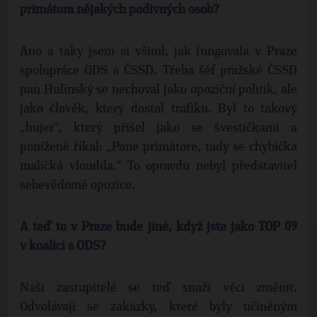
primátora nějakých podivných osob?
Ano a taky jsem si všiml, jak fungovala v Praze
spolupráce ODS a ČSSD. Třeba šéf pražské ČSSD
pan Hulínský se nechoval jako opoziční politik, ale
jako člověk, který dostal trafiku. Byl to takový
„hujer“, který přišel jako se švestičkami a
poníženě říkal: „Pane primátore, tady se chybička
maličká vloudila.“ To opravdu nebyl představitel
sebevědomé opozice.
A teď to v Praze bude jiné, když jste jako TOP 09
v koalici s ODS?
Naši zastupitelé se teď snaží věci změnit.
Odvolávají se zakázky, které byly učiněným