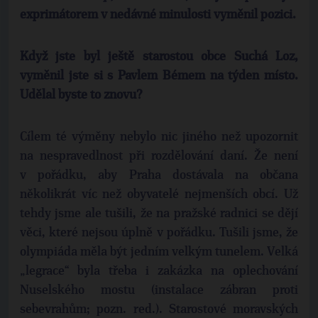
exprimátorem v nedávné minulosti vyměnil pozici.
Když jste byl ještě starostou obce Suchá Loz,
vyměnil jste si s Pavlem Bémem na týden místo.
Udělal byste to znovu?
Cílem té výměny nebylo nic jiného než upozornit
na nespravedlnost při rozdělování daní. Že není
v pořádku, aby Praha dostávala na občana
několikrát víc než obyvatelé nejmenších obcí. Už
tehdy jsme ale tušili, že na pražské radnici se dějí
věci, které nejsou úplně v pořádku. Tušili jsme, že
olympiáda měla být jedním velkým tunelem. Velká
„legrace“ byla třeba i zakázka na oplechování
Nuselského mostu (instalace zábran proti
sebevrahům; pozn. red.). Starostové moravských