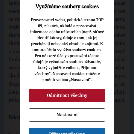
špatných místech. Ministr Dobeš vymyslel pouze
Využíváme soubory cookies
nesmysl, že má být ve třídě 26 dětí. A jestli ne, tak
se má škola zavřít. Čímž vyvolal paniku u starostů,
Provozovatel webu, politická strana TOP
09, získává, ukládá a zpracovává
kteří najednou nevěděli, jestli mají třeba koupit do
informace o jeho uživatelích (např. síťové
školy nová okna, protože hrozilo, že jim Dobeš
identifikátory, údaje o tom, jak jej
školu zavře. O jeho průšvizích při čerpání
procházejí nebo jaký obsah je zajímá). K
tomuto účelu využívá soubory cookies.
z eurofondů ani nemá cenu mluvit. Dobeš prostě
Pro některé účely zpracování těchto
funkci nezvládal a našel si záminku, že nemůže
údajů je vyžadován souhlas uživatele,
asistovat u snížení platů učitelů. Nadělal hodně
který vyjádříte volbou „Přijmout
všechny“. Nastavení cookies můžete
škody. Dovolte anekdotu: Rozdíl mezi letovým
změnit volbou „Nastavení“.
dispečerem a ministrem školství je v tom, že
katastrofy ve vzdělání uvidíme mnohem později.
Odmítnout všechny
Dobeš to nezvládl a vůbec nezávidím jeho nástupci.
Nastavení
Kdo by to měl být?