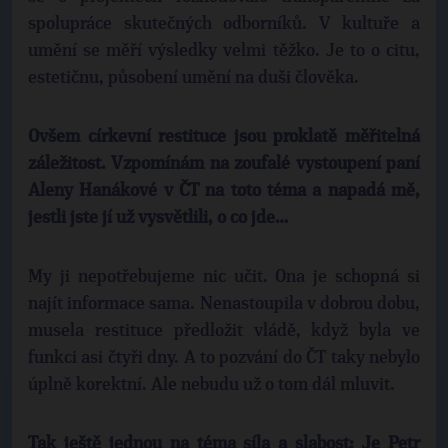
spolupráce skutečných odborníků. V kultuře a
umění se měří výsledky velmi těžko. Je to o citu,
estetičnu, působení umění na duši člověka.
Ovšem církevní restituce jsou proklatě měřitelná
záležitost. Vzpomínám na zoufalé vystoupení paní
Aleny Hanákové v ČT na toto téma a napadá mě,
jestli jste jí už vysvětlili, o co jde…
My ji nepotřebujeme nic učit. Ona je schopná si
najít informace sama. Nenastoupila v dobrou dobu,
musela restituce předložit vládě, když byla ve
funkci asi čtyři dny. A to pozvání do ČT taky nebylo
úplně korektní. Ale nebudu už o tom dál mluvit.
Tak ještě jednou na téma síla a slabost: Je Petr