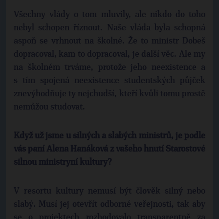
Všechny vlády o tom mluvily, ale nikdo do toho
nebyl schopen říznout. Naše vláda byla schopná
aspoň se vrhnout na školné. Že to ministr Dobeš
dopracoval, kam to dopracoval, je další věc. Ale my
na školném trváme, protože jeho neexistence a
s tím spojená neexistence studentských půjček
znevýhodňuje ty nejchudší, kteří kvůli tomu prostě
nemůžou studovat.
Když už jsme u silných a slabých ministrů, je podle
vás paní Alena Hanáková z vašeho hnutí Starostové
silnou ministryní kultury?
V resortu kultury nemusí být člověk silný nebo
slabý. Musí jej otevřít odborné veřejnosti, tak aby
se o projektech rozhodovalo transparentně za