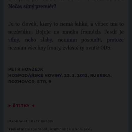
Nečas silný premiér?
Je to člověk, který to nemá lehké, a vůbec mu to
nezávidím. Bojuje na mnoha frontách. Jestli je
silný, nebo slabý, neumím posoudit, protože
neznám všechny fronty, zvláště ty uvnitř ODS.
PETR HONZEJK
HOSPODÁŘSKÉ NOVINY, 23. 3. 2012, RUBRIKA:
ROZHOVOR, STR. 9
▶
ŠTÍTKY
◀
Osobnosti:
Petr Gazdík
,
Témata:
Bezpečnost, kriminalita a korupce