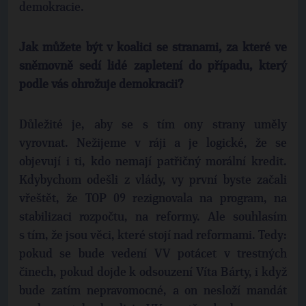
demokracie.
Jak můžete být v koalici se stranami, za které ve
sněmovně sedí lidé zapletení do případu, který
podle vás ohrožuje demokracii?
Důležité je, aby se s tím ony strany uměly
vyrovnat. Nežijeme v ráji a je logické, že se
objevují i ti, kdo nemají patřičný morální kredit.
Kdybychom odešli z vlády, vy první byste začali
vřeštět, že TOP 09 rezignovala na program, na
stabilizaci rozpočtu, na reformy. Ale souhlasím
s tím, že jsou věci, které stojí nad reformami. Tedy:
pokud se bude vedení VV potácet v trestných
činech, pokud dojde k odsouzení Víta Bárty, i když
bude zatím nepravomocné, a on nesloží mandát