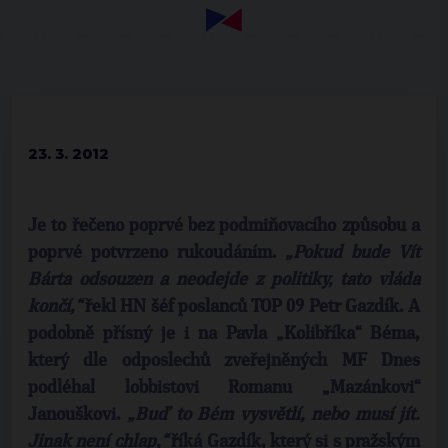
23. 3. 2012
Je to řečeno poprvé bez podmiňovacího způsobu a
poprvé potvrzeno rukoudáním.
„Pokud bude Vít
Bárta odsouzen a neodejde z politiky, tato vláda
končí,“
řekl HN šéf poslanců TOP 09 Petr Gazdík. A
podobně přísný je i na Pavla „Kolibříka“ Béma,
který dle odposlechů zveřejněných MF Dnes
podléhal lobbistovi Romanu „Mazánkovi“
Janouškovi.
„Buď to Bém vysvětlí, nebo musí jít.
Jinak není chlap,“
říká Gazdík, který si s pražským