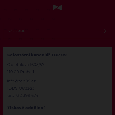
Celostátní kancelář TOP 09
Opletalova 1603/57
110 00 Praha 1
info@top09.cz
IDDS: 86ttzqc
tel.: 732 399 674
Tiskové oddělení