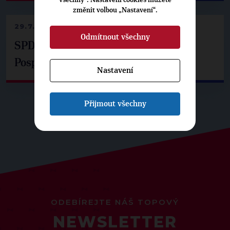
změnit volbou „Nastavení“.
29.7.2026
Odmítnout všechny
SPD už není ve zprávě o extremismu.
Pospíšil: Je tu pachuť
Nastavení
Přijmout všechny
ODEBÍREJTE NÁŠ TOPOVÝ
NEWSLETTER