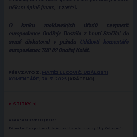
někam úplně jinam,“
uzavřel.
O kroku moldavských úřadů nevpustit
europoslance Ondřeje Dostála z hnutí Stačilo! do
země diskutoval v pořadu
Události komentáře
europoslanec TOP 09 Ondřej Kolář.
PŘEVZATO Z:
MATĚJ LUCOVIČ, UDÁLOSTI
KOMENTÁŘE, 30. 7. 2025
(KRÁCENO)
▶
ŠTÍTKY
◀
Osobnosti:
Ondřej Kolář
,
,
Témata:
Bezpečnost, kriminalita a korupce
EU
Zahraničí