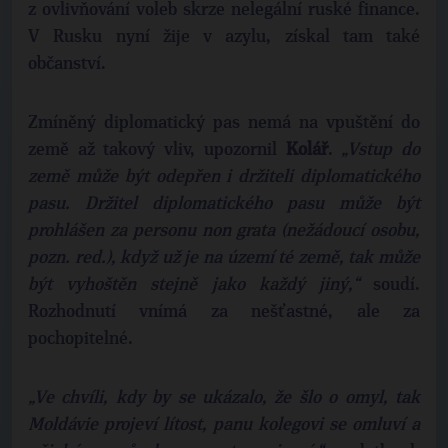
z ovlivňování voleb skrze nelegální ruské finance.
V Rusku nyní žije v azylu, získal tam také
občanství.
Zmíněný diplomatický pas nemá na vpuštění do
země až takový vliv, upozornil
Kolář
.
„Vstup do
země může být odepřen i držiteli diplomatického
pasu. Držitel diplomatického pasu může být
prohlášen za personu non grata (nežádoucí osobu,
pozn. red.), když už je na území té země, tak může
být vyhoštěn stejně jako každý jiný,“
soudí.
Rozhodnutí vnímá za nešťastné, ale za
pochopitelné.
„Ve chvíli, kdy by se ukázalo, že šlo o omyl, tak
Moldávie projeví lítost, panu kolegovi se omluví a