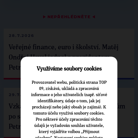
▶
NEPŘEHLÉDNĚTE
◀
28.7.2026
Veřejné finance, euro i školství. Matěj
Ondřej Havel jednal s prezidentem
Petrem Pavlem
Využíváme soubory cookies
Provozovatel webu, politická strana TOP
09, získává, ukládá a zpracovává
29.7.2026
informace o jeho uživatelích (např. síťové
identifikátory, údaje o tom, jak jej
Vzkaz Matěje Ondřeje Havla příznivcům
procházejí nebo jaký obsah je zajímá). K
tomuto účelu využívá soubory cookies.
po setkání s prezidentem republiky
Pro některé účely zpracování těchto
údajů je vyžadován souhlas uživatele,
Petrem Pavlem
který vyjádříte volbou „Přijmout
všechny“. Nastavení cookies můžete