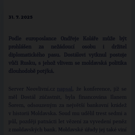
31. 7. 2025
Podle europoslance Ondřeje Koláře může být
prohlášen za nežádoucí osobu i držitel
diplomatického pasu. Dostálovi vytknul postoje
vůči Rusku, s jehož vlivem se moldavská politika
dlouhodobě potýká.
Server Neovlivní.cz
napsal
, že konference, jíž se
měl Dostál zúčastnit, byla financována Ilanem
Šorem, odsouzeným za největší bankovní krádež
v historii Moldavska. Soud mu udělil trest sedmi a
půl, později patnácti let vězení za vyvedení peněz
z moldavských bank. Moldavské úřady jej také viní