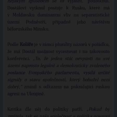
nějakým způsobem se to vyjasní,“
podotknul.
Dostálovi vytknul postoje k Rusku, které má
v Moldavsku dominantní vliv na separatistické
území Podněstří, případně jeho návštěvu
běloruského Minsku.
Podle
Koláře
je v rámci plurality názorů v pořádku,
že má Dostál možnost vycestovat i na takovouto
konferenci.
„To, že jeden stát nevpustí na své
území naprosto legálně a demokraticky zvoleného
poslance Evropského parlamentu, vysílá určité
signály o stavu společnosti, který bohužel není
dobrý,“
zmínil s odkazem na pokračující ruskou
agresi na Ukrajině.
Kritika dle něj do politiky patří.
„Pokud by
zmizela, tak se naše společnost a politika posouvá