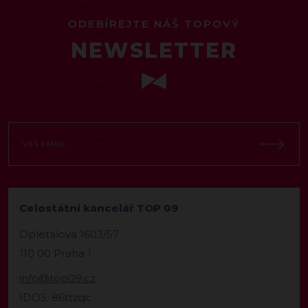
ODEBÍREJTE NÁŠ TOPOVÝ
NEWSLETTER
Celostátní kancelář TOP 09
Opletalova 1603/57
110 00 Praha 1
info@top09.cz
IDDS: 86ttzqc