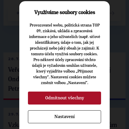
Využíváme soubory cookies
DETAIL UDÁLOSTI
Provozovatel webu, politická strana TOP
09, získává, ukládá a zpracovává
informace o jeho uživatelích (např. síťové
▶
NEPŘEHLÉDNĚTE
◀
identifikátory, údaje o tom, jak jej
procházejí nebo jaký obsah je zajímá). K
tomuto účelu využívá soubory cookies.
28.7.2026
Pro některé účely zpracování těchto
údajů je vyžadován souhlas uživatele,
Veřejné finance, euro i školství. Matěj
který vyjádříte volbou „Přijmout
všechny“. Nastavení cookies můžete
Ondřej Havel jednal s prezidentem
změnit volbou „Nastavení“.
Petrem Pavlem
Odmítnout všechny
29.7.2026
Nastavení
Vzkaz Matěje Ondřeje Havla příznivcům