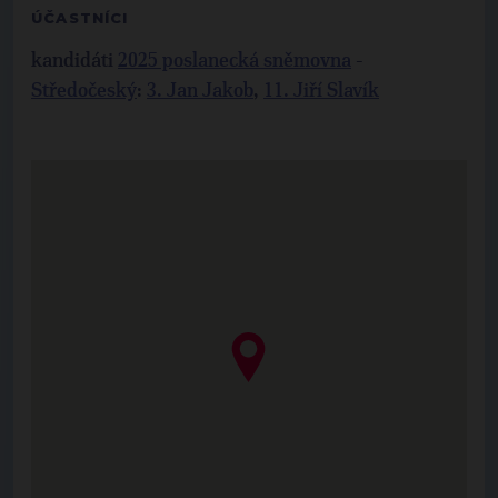
ÚČASTNÍCI
kandidáti
2025 poslanecká sněmovna
-
Středočeský
:
3. Jan Jakob
,
11. Jiří Slavík