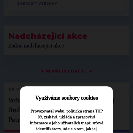
Nadcházející akce
Žádné nadcházející akce.
▶
NEPŘEHLÉDNĚTE
◀
28.7.2026
Využíváme soubory cookies
Veřejné finance, euro i školství. Matěj
Ondřej Havel jednal s prezidentem
Provozovatel webu, politická strana TOP
09, získává, ukládá a zpracovává
Petrem Pavlem
informace o jeho uživatelích (např. síťové
identifikátory, údaje o tom, jak jej