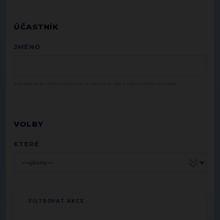
ÚČASTNÍK
JMÉNO
Začněte psát jméno osobnosti a vyberte ji pak z nabízeného seznamu.
VOLBY
KTERÉ