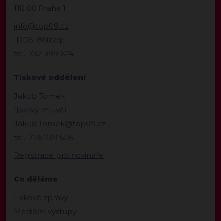
110 00 Praha 1
info@top09.cz
IDDS: 86ttzqc
tel.: 732 399 674
Tiskové oddělení
Jakub Tomek
tiskový mluvčí
Jakub.Tomek@top09.cz
tel.: 776 739 505
Registrace pro novináře
Co děláme
Tiskové zprávy
Mediální výstupy