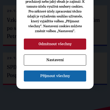
procházejí nebo jaký obsah je zajímá). K
tomuto účelu využívá soubory cookies.
29.7.2026
Pro některé účely zpracování těchto
údajů je vyžadován souhlas uživatele,
Vzkaz Matěje Ondřeje Havla příznivcům
který vyjádříte volbou „Přijmout
všechny“. Nastavení cookies můžete
po setkání s prezidentem republiky
změnit volbou „Nastavení“.
Petrem Pavlem
Odmítnout všechny
29.7.2026
Nastavení
SPD už není ve zprávě o extremismu.
Pospíšil: Je tu pachuť
Přijmout všechny