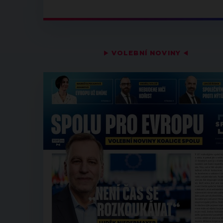
▶
VOLEBNÍ NOVINY
◀