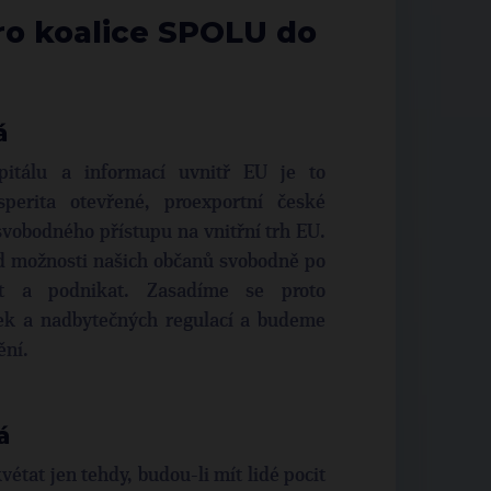
o koalice SPOLU do
á
apitálu a informací uvnitř EU je to
perita otevřené, proexportní české
vobodného přístupu na vnitřní trh EU.
od možnosti našich občanů svobodně po
vat a podnikat. Zasadíme se proto
žek a nadbytečných regulací a budeme
ění.
á
tat jen tehdy, budou-li mít lidé pocit