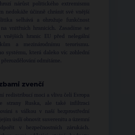
 hrozí nárůst politického extremismu
ím nedokáže účinně chránit své vnější
olitika selhává a ohrožuje funkčnost
na vnitřních hranicích. Zasadíme se
u vnějších hranic EU před nelegální
rákům a mezinárodnímu terorismu.
o systému, která daleko víc zohlední
a přerozdělování odmítáme.
ozbami zvenčí
í redistribucí moci a vlivu čelí Evropa
 strany Ruska, ale také infiltraci
továni s válkou v naší bezprostřední
jejím úsilí obnovit suverenitu a územní
odpořit v bezpečnostních zárukách.