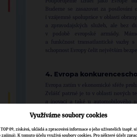
Podporujeme Izrael jako Evropě blí
Budeme se zasazovat za posilování o
i vzájemné spolupráce v oblasti obran
a zpravodajských služeb, ale bez d
v podobě evropské armády. Máme 
a funkčnost transatlantické vazby s
schopnost Evropy čelit největším bez
4. Evropa konkurencesch
Evropa zatím v ekonomické sféře prohr
Zvlášť patrné je to v oblasti nových t
a inovací a také u automobilového p
tohoto odvětví u nás zvlášť citlivé. 
Využíváme soubory cookies
v masivním přerozdělování, ani v da
a regulacích, ale naopak ve svobod
TOP 09, získává, ukládá a zpracovává informace o jeho uživatelích (např. sí
a rozvoji trhu soukromého rizikov
je zajímá). K tomuto účelu využívá soubory cookies. Pro některé účely zpra