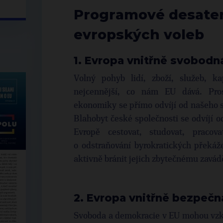
Programové desater
evropských voleb
1. Evropa vnitřně svobodn
Volný pohyb lidí, zboží, služeb, k
nejcennější, co nám EU dává. Pros
ekonomiky se přímo odvíjí od našeho s
Blahobyt české společnosti se odvíjí 
Evropě cestovat, studovat, praco
o odstraňování byrokratických překá
aktivně bránit jejich zbytečnému zavád
2. Evropa vnitřně bezpečn
Svoboda a demokracie v EU mohou vzkvé