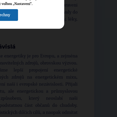
t volbou „Nastavení“.
votně důležité zájmy, jsme připraveni
by se ani Česko, ani EU nedostávaly do
šechny
mích (např. strategické suroviny, léky,
ranu proti plagiátorům.
ávislá
e energetiky je pro Evropu, a zejména
ovitelných zdrojů, obrovskou výzvou.
káme lepší propojení energetické
elných zdrojů na energetickém mixu,
ní naší i evropské nezávislosti. Přijali
tu, ale energetickou a průmyslovou
způsobem, který neoslabí naši
podstatnou část občanů do chudoby.
stických dílčích cílů, a naopak odmítat