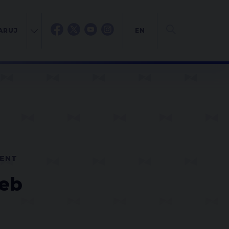
ARUJ
EN
MENT
leb