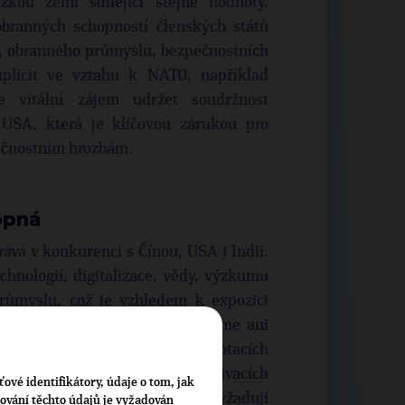
zkou zemi sdílející stejné hodnoty.
branných schopností členských států
y, obranného průmyslu, bezpečnostních
uplicit ve vztahu k NATO, například
vitální zájem udržet soudržnost
 USA, která je klíčovou zárukou pro
pečnostním hrozbám.
opná
ává v konkurenci s Čínou, USA i Indií.
echnologií, digitalizace, vědy, výzkumu
růmyslu, což je vzhledem k expozici
Musíme to změnit. Řešení nevidíme ani
lších zákazech, příkazech, dotacích
né soutěži, ekonomických motivacích
ťové identifikátory, údaje o tom, jak
ého kapitálu. Tam, kde to vyžadují
cování těchto údajů je vyžadován