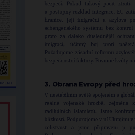
bezpečí. Pokud takový pocit ztratí,
a postupný rozklad integrace. EU zat
hranice, její imigrační a azylová p
schengenského systému bez kontrol 
proto za daleko důslednější ochran
imigrací, účinný boj proti paše
Požadujeme zásadní reformu azylovéh
bezpečnostní faktory. Povinné kvóty n
3. Obrana Evropy před hr
KUMENT
V nestabilním světě spojeném s globáln
reálné vojenské hrozbě, zejména ze
radikálních islamistů. Jsme konfron
blízkosti. Podporujeme v ní Ukrajinu v 
celistvost a jsme připraveni ji p