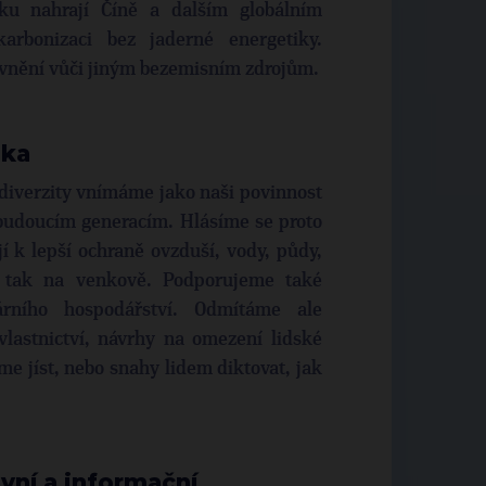
ku nahrají Číně a dalším globálním
rbonizaci bez jaderné energetiky.
ávnění vůči jiným bezemisním zdrojům.
ěka
odiverzity vnímáme jako naši povinnost
 budoucím generacím. Hlásíme se proto
í k lepší ochraně ovzduší, vody, půdy,
, tak na venkově. Podporujeme také
árního hospodářství. Odmítáme ale
astnictví, návrhy na omezení lidské
e jíst, nebo snahy lidem diktovat, jak
vní a informační