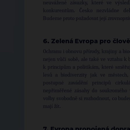
neuvážené závazky, které ve výsled
konkurentům. Česko nezvládne deka
Budeme proto požadovat její zrovnopr
6. Zelená Evropa pro člov
Ochranu i obnovu přírody, krajiny a bi
nejen vůči sobě, ale také ve vztahu k
k principům a politikám, které směřuj
lesů a biodiverzity jak ve městech
postupné zavádění principů cirkul
nepřiměřené zásahy do soukromého vl
volby svobodně si rozhodnout, co budem
mají žít.
7. Evropa propojená dopra