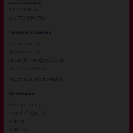
info@top09.cz
IDDS: 86ttzqc
tel.: 732 399 674
Tiskové oddělení
Jakub Tomek
tiskový mluvčí
Jakub.Tomek@top09.cz
tel.: 776 739 505
Registrace pro novináře
Co děláme
Tiskové zprávy
Mediální výstupy
TOPlife
Aplikace