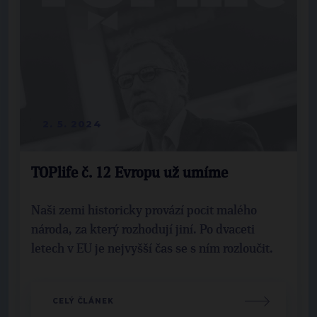
2. 5. 2024
TOPlife č. 12 Evropu už umíme
Naši zemi historicky provází pocit malého
národa, za který rozhodují jiní. Po dvaceti
letech v EU je nejvyšší čas se s ním rozloučit.
CELÝ ČLÁNEK