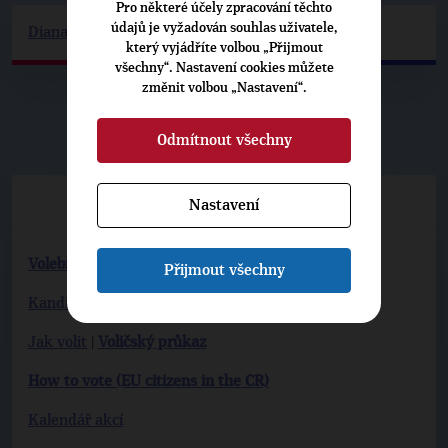
Pro některé účely zpracování těchto
údajů je vyžadován souhlas uživatele,
Diana.Bangoura@top09.cz
který vyjádříte volbou „Přijmout
všechny“. Nastavení cookies můžete
změnit volbou „Nastavení“.
▶
VOLBY DO EP 2024
◀
Odmítnout všechny
Koaliční volební web
Nastavení
www.spolu21.cz
Volební program
Přijmout všechny
Kandidátní listina
|
Kandidáti TOP 09
Jak volit
|
Voličský průkaz
How to vote (EU citizens in the CR)
Kalendář akcí