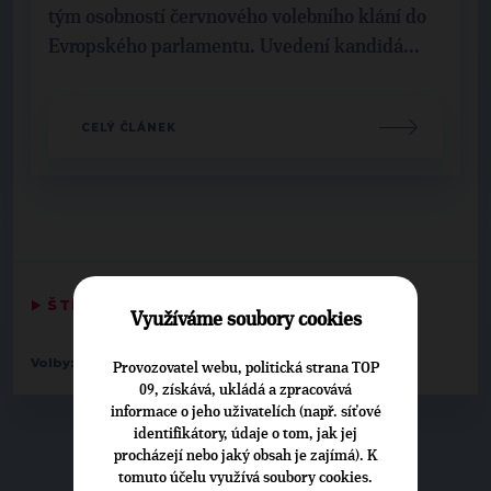
tým osobností červnového volebního klání do
Evropského parlamentu. Uvedení kandidá...
CELÝ ČLÁNEK
▶
ŠTÍTKY
◀
Využíváme soubory cookies
-
Volby:
2024 evropský parlament
22. Diana Bangoura
Provozovatel webu, politická strana TOP
09, získává, ukládá a zpracovává
informace o jeho uživatelích (např. síťové
identifikátory, údaje o tom, jak jej
▶
KONTAKT
◀
procházejí nebo jaký obsah je zajímá). K
tomuto účelu využívá soubory cookies.