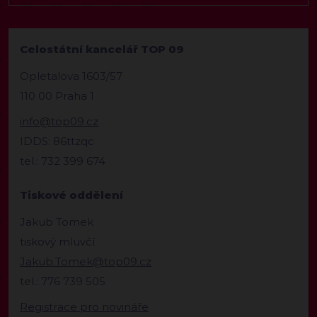
Celostátní kancelář TOP 09
Opletalova 1603/57
110 00 Praha 1
info@top09.cz
IDDS: 86ttzqc
tel.: 732 399 674
Tiskové oddělení
Jakub Tomek
tiskový mluvčí
Jakub.Tomek@top09.cz
tel.: 776 739 505
Registrace pro novináře