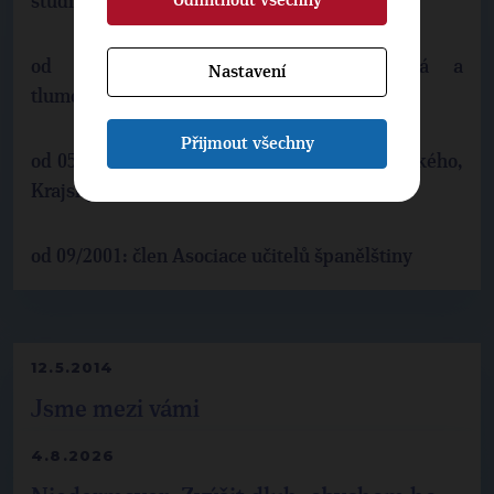
studia na Gymnáziu Luďka Pika v Plzni
od 10/2003: překladatel, Překladatelská a
Nastavení
tlumočnická kancelář Aliance, Plzeň
Přijmout všechny
od 05/2003: soudní tlumočník jazyka španělského,
Krajský soud v Plzni
od 09/2001: člen Asociace učitelů španělštiny
12.5.2014
Jsme mezi vámi
4.8.2026