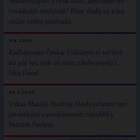
Niedermayer: Zvýšit dluh, abychom ho
(snadněji) snižovali? Plán vlády se nám
může velmi prodražit
3.8.2026
Zadlužování Česka: Uděláme si večírek
na pár let, pak už nám nikdo nepůjčí,
říká Havel
29.7.2026
Vzkaz Matěje Ondřeje Havla příznivcům
po setkání s prezidentem republiky
Petrem Pavlem