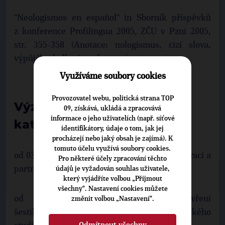
“Neologismos en español“ in Sborník příspěvků
z konference Profilingua 2005, ZČU v Pzni 2005,
str. 355-358 (Anotace: nologismus, cizí slova,
výpůjčky, kalky, interference)
Využíváme soubory cookies
Provozovatel webu, politická strana TOP
Významné aktivity mimo
09, získává, ukládá a zpracovává
informace o jeho uživatelích (např. síťové
katedru
identifikátory, údaje o tom, jak jej
procházejí nebo jaký obsah je zajímá). K
tomuto účelu využívá soubory cookies.
od 03/2006: člen Komise pro evropskou integraci a
Pro některé účely zpracování těchto
partnerská města
údajů je vyžadován souhlas uživatele,
který vyjádříte volbou „Přijmout
všechny“. Nastavení cookies můžete
od 01/2006: koordinace přípravy otevření
změnit volbou „Nastavení“.
šestiletého dvojjazyčného česko-španělského
Odmítnout všechny