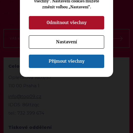
všechny“. Nastavení cookies můžete
změnit volbou „Nastavení“.
Odmítnout všechny
Nastavení
Přijmout všechny
Celostátní kancelář TOP 09
Opletalova 1603/57
110 00 Praha 1
info@top09.cz
IDDS: 86ttzqc
tel.: 732 399 674
Tiskové oddělení