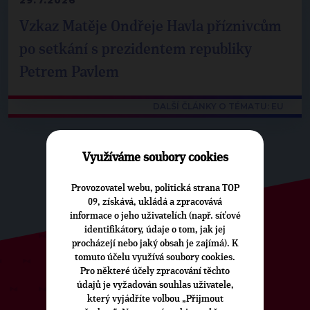
29.7.2026
Vzkaz Matěje Ondřeje Havla příznivcům
po setkání s prezidentem republiky
Petrem Pavlem
DALŠÍ ČLÁNKY O TÉMATU: EU
Využíváme soubory cookies
Provozovatel webu, politická strana TOP
09, získává, ukládá a zpracovává
informace o jeho uživatelích (např. síťové
identifikátory, údaje o tom, jak jej
procházejí nebo jaký obsah je zajímá). K
tomuto účelu využívá soubory cookies.
Pro některé účely zpracování těchto
ODEBÍREJTE NÁŠ TOPOVÝ
údajů je vyžadován souhlas uživatele,
NEWSLETTER
který vyjádříte volbou „Přijmout