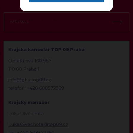
Krajská kancelář TOP 09 Praha
Opletalova 1603/57
110 00 Praha 1
info@pha.top09.cz
telefon: +420 608572369
Krajský manažer
Lukáš Svěchota
Lukas.Svechota@top09.cz
tel.: +420 608572369