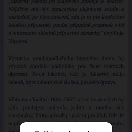
„Správný postup při plánování prodeje je opačný.
Nejdříve má být zpracována objemová studie a
následně, po vyhodnocení, zda je to pro konkrétní
lokalitu přípustné, prodat případně pozemek s již
s omezením ohledně přípustné zástavby,“
doplňuje
Marsová.
Výstavba mnohopodlažního bytového domu by
výrazně zhoršila podmínky pro život místních
obyvatel. Dané lokalitě, kde je žalostně málo
zeleně, by mnohem více slušela parková úprava.
Vládnoucí koalice ODS, ČSSD a tzv. nezávislých by
ráda prodejem zalepila jednu z mnoha děr
v rozpočtu. Tento způsob je ovšem pro klub TOP 09
nepřijatelný a proto nepodpoří připravovaný prodej
řešených pozemků.