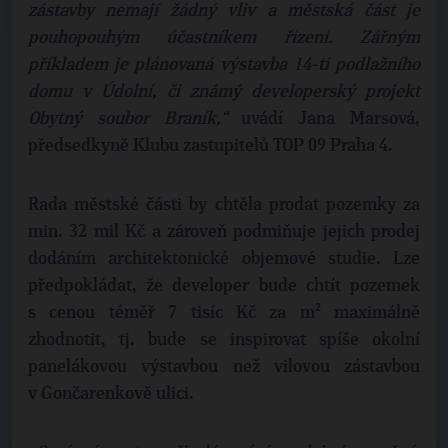
zástavby nemají žádný vliv a městská část je
pouhopouhým účastníkem řízení. Zářným
příkladem je plánovaná výstavba 14-ti podlažního
domu v Údolní, či známý developerský projekt
Obytný soubor Braník,“
uvádí Jana Marsová,
předsedkyně Klubu zastupitelů TOP 09 Praha 4.
Rada městské části by chtěla prodat pozemky za
min. 32 mil Kč a zároveň podmiňuje jejich prodej
dodáním architektonické objemové studie. Lze
předpokládat, že developer bude chtít pozemek
s cenou téměř 7 tisíc Kč za m² maximálně
zhodnotit, tj. bude se inspirovat spíše okolní
panelákovou výstavbou než vilovou zástavbou
v Gončarenkově ulici.