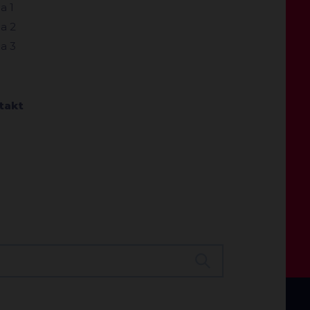
a 1
a 2
a 3
takt