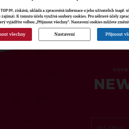
TOP 09, získává, ukládá a zpracovává informace o jeho uživatelích (např. sí
je zajímá). K tomuto účelu využívá soubory cookies. Pro některé účely zpra
terý vyjádříte volbou „Přijmout všechny“. Nastavení cookies můžete změni
nout všechny
Nastavení
Přijmout v
ODEB
NEW