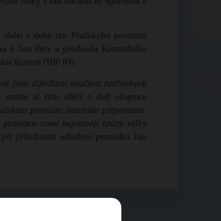
tové války z řad občanů ze Spořilova a
obětí v době tzv. Pražského povstání
ha 4 Jan Petr a předseda Kontrolního
lav Kunert (TOP 09).
lé jsou důležitou součástí hrdinských
 nutné si tyto oběti z dob okupace
ažském povstání neustále připomínat.
í generace snad nepoznají hrůzy války
při příležitosti odhalení pomníku Jan