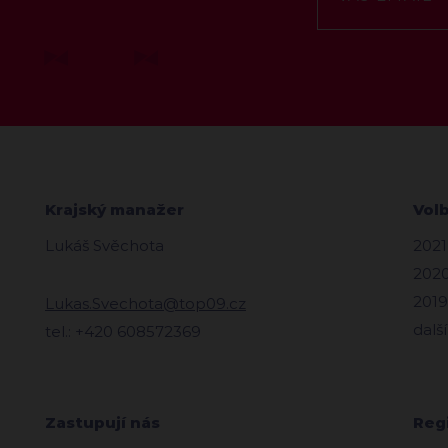
Krajský manažer
Vol
Lukáš Svěchota
2021
2020
2019
Lukas.Svechota@top09.cz
další
tel.: +420 608572369
Zastupují nás
Reg