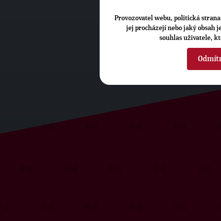
Provozovatel webu, politická strana 
jej procházejí nebo jaký obsah 
souhlas uživatele, k
Odmít