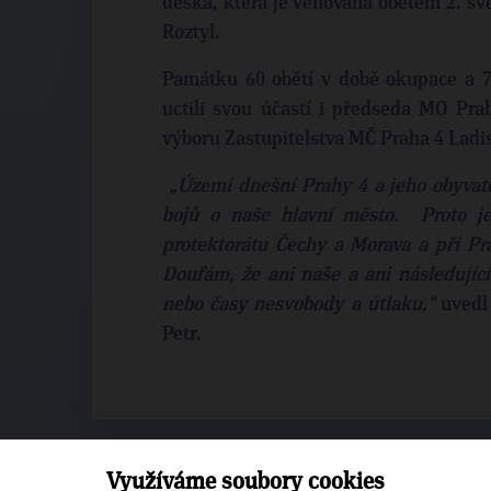
deska, která je věnována obětem 2. svě
Roztyl.
Památku 60 obětí v době okupace a 7 
uctili svou účastí i předseda MO Pra
výboru Zastupitelstva MČ Praha 4 Ladis
„Území dnešní Prahy 4 a jeho obyvate
bojů o naše hlavní město. Proto je
protektorátu Čechy a Morava a při Pr
Doufám, že ani naše a ani následujíc
nebo časy nesvobody a útlaku,“
uvedl 
Petr.
Využíváme soubory cookies