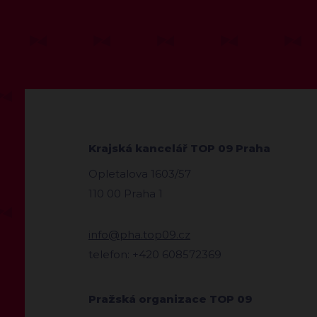
Krajská kancelář TOP 09 Praha
Opletalova 1603/57
110 00 Praha 1
info@pha.top09.cz
telefon: +420 608572369
Pražská organizace TOP 09