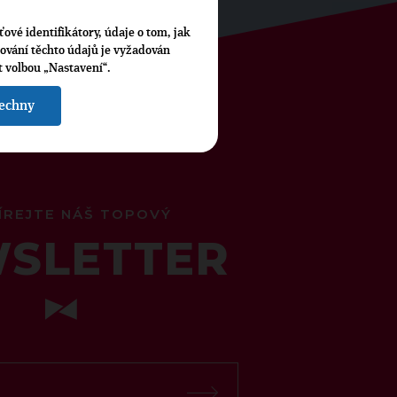
ťové identifikátory, údaje o tom, jak
cování těchto údajů je vyžadován
t volbou „Nastavení“.
šechny
ÍREJTE NÁŠ TOPOVÝ
SLETTER