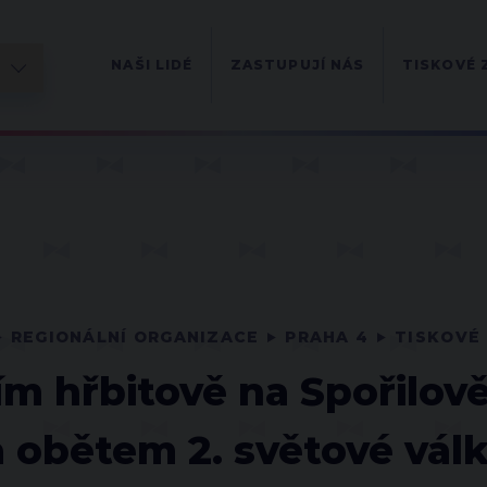
NAŠI LIDÉ
ZASTUPUJÍ NÁS
TISKOVÉ 
REGIONÁLNÍ ORGANIZACE
PRAHA 4
TISKOVÉ 
m hřbitově na Spořilov
 obětem 2. světové válk