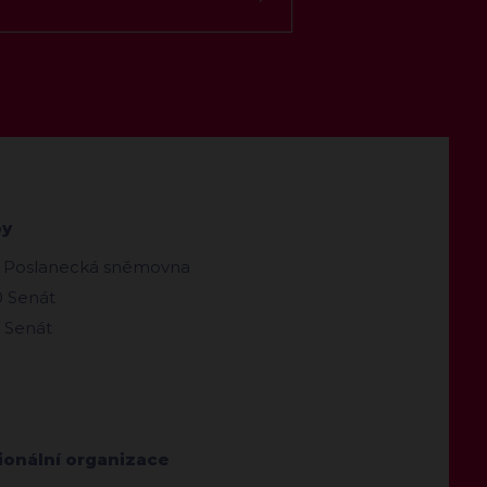
by
 Poslanecká sněmovna
 Senát
 Senát
ionální organizace