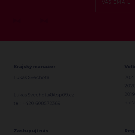
Krajský manažer
Vol
Lukáš Svěchota
2021
2020
2019
Lukas.Svechota@top09.cz
další
tel.: +420 608572369
Zastupují nás
Reg