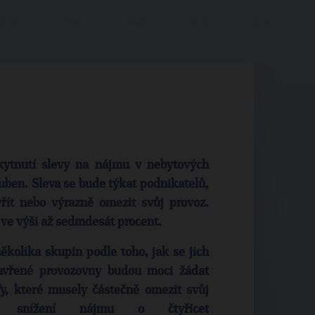
kytnutí slevy na nájmu v nebytových
uben. Sleva se bude týkat podnikatelů,
vřít nebo
výrazně omezit svůj provoz.
e výši až sedmdesát procent.
ěkolika skupin podle toho, jak se jich
avřené provozovny budou moci žádat
y, které
musely částečně omezit svůj
 snížení nájmu o čtyřicet