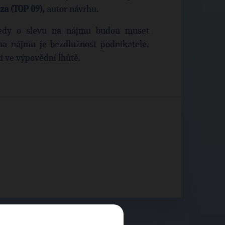
za (TOP 09),
autor návrhu.
 tedy o slevu na nájmu budou muset
na nájmu je bezdlužnost podnikatele.
i ve výpovědní lhůtě.