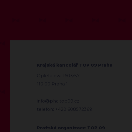
Krajská kancelář TOP 09 Praha
Opletalova 1603/57
110 00 Praha 1
info@pha.top09.cz
telefon: +420 608572369
Pražská organizace TOP 09