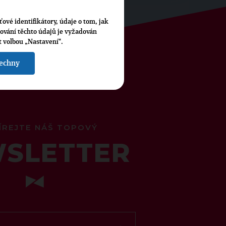
ťové identifikátory, údaje o tom, jak
cování těchto údajů je vyžadován
t volbou „Nastavení“.
šechny
ÍREJTE NÁŠ TOPOVÝ
SLETTER