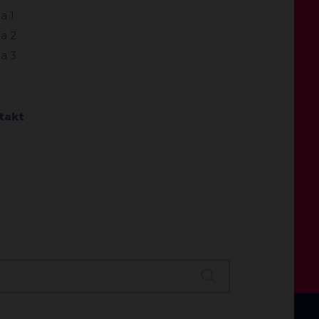
a 1
a 2
a 3
takt