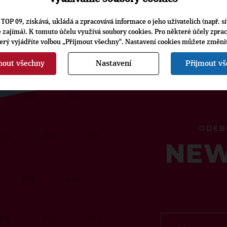
TOP 09, získává, ukládá a zpracovává informace o jeho uživatelích (např. sí
je zajímá). K tomuto účelu využívá soubory cookies. Pro některé účely zpra
terý vyjádříte volbou „Přijmout všechny“. Nastavení cookies můžete změni
nout všechny
Nastavení
Přijmout v
ODEB
NEW