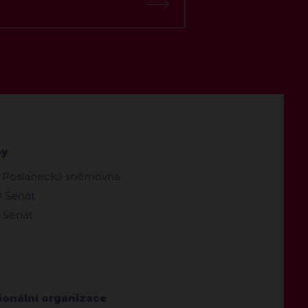
by
 Poslanecká sněmovna
 Senát
 Senát
ionální organizace