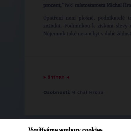
procent,“
řekl
místostarosta Michal Hro
Opatření není plošné, podnikatelé
zažádat. Podmínkou k získání slevy 
Nájemník také nesmí být v době žádost
▶
ŠTÍTKY
◀
Osobnosti:
Michal Hroza
Využíváme soubory cookies