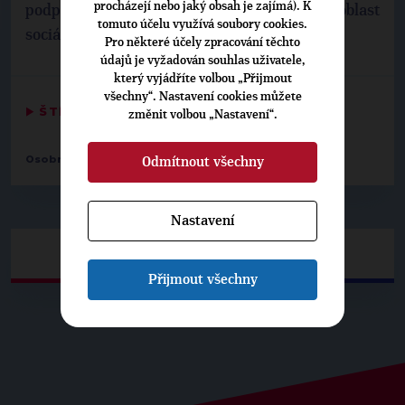
procházejí nebo jaký obsah je zajímá). K
podpora dokonce rekordní, následuje oblast
tomuto účelu využívá soubory cookies.
sociálních věcí a kultury.
Pro některé účely zpracování těchto
údajů je vyžadován souhlas uživatele,
který vyjádříte volbou „Přijmout
všechny“. Nastavení cookies můžete
▶
ŠTÍTKY
◀
změnit volbou „Nastavení“.
Osobnosti:
Radek Lojda
Odmítnout všechny
Nastavení
Přijmout všechny