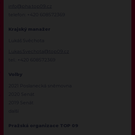
info@pha.top09.cz
telefon: +420 608572369
Krajský manažer
Lukáš Svěchota
Lukas.Svechota@top09.cz
tel.: +420 608572369
Volby
2021 Poslanecká sněmovna
2020 Senát
2019 Senát
další
Pražská organizace TOP 09