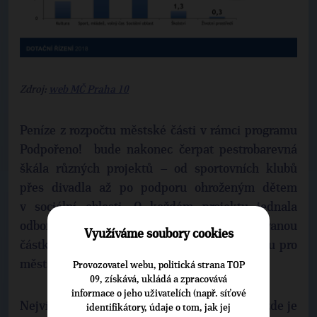
Zdroj:
web MČ Praha 10
Peníze z rozpočtu městské části v rámci programu
Podpořeno! bude nakonec čerpat pestrobarevná
škála různých projektů – od sportovních klubů
přes divadla až po podporu ohroženým dětem
v sociální oblasti. O každém projektu jednala
odborná komise, která hodnotila jak požadovanou
Využíváme soubory cookies
částku, tak celkový význam a přínos projektu pro
městskou část.
Provozovatel webu, politická strana TOP
09, získává, ukládá a zpracovává
informace o jeho uživatelích (např. síťové
Nejvíce peněz půjde letos do oblasti sportu, zde je
identifikátory, údaje o tom, jak jej