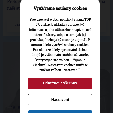
Proto se cyklostezka opět oddaluje a chyba není na
naší straně,“ uvedl starosta České Třebové ...
Využíváme soubory cookies
Provozovatel webu, politická strana TOP
09, získává, ukládá a zpracovává
CELÝ ČLÁNEK
informace o jeho uživatelích (např. síťové
identifikátory, údaje o tom, jak jej
procházejí nebo jaký obsah je zajímá). K
tomuto účelu využívá soubory cookies.
Pro některé účely zpracování těchto
údajů je vyžadován souhlas uživatele,
který vyjádříte volbou „Přijmout
všechny“. Nastavení cookies můžete
změnit volbou „Nastavení“.
Odmítnout všechny
Nastavení
16. 5. 2016