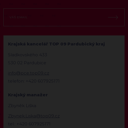
Krajská kancelář TOP 09 Pardubický kraj
Sladkovského 433
530 02 Pardubice
info@pce.top09.cz
telefon: +420 607925171
Krajský manažer
Zbyněk Liška
Zbynek.Liska@top09.cz
tel.: +420 607925171