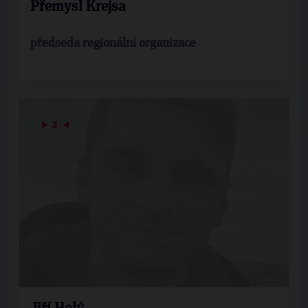
Přemysl Krejsa
předseda regionální organizace
▶
2
◀