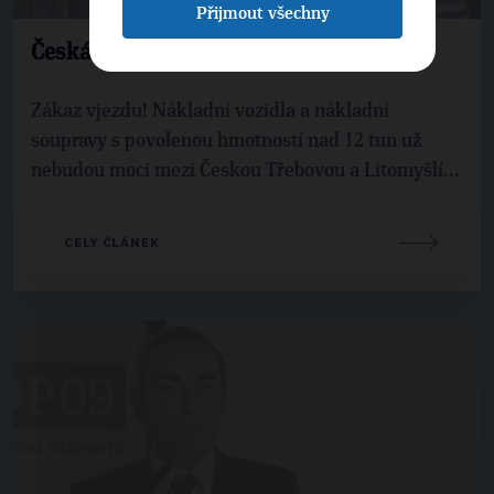
Přijmout všechny
Česká Třebová vyhání kamiony
Zákaz vjezdu! Nákladní vozidla a nákladní
soupravy s povolenou hmotností nad 12 tun už
nebudou moci mezi Českou Třebovou a Litomyšlí...
CELÝ ČLÁNEK