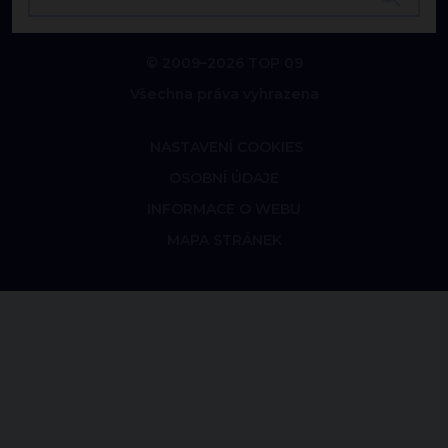
© 2009–2026 TOP 09
Všechna práva vyhrazena
NASTAVENÍ COOKIES
OSOBNÍ ÚDAJE
INFORMACE O WEBU
MAPA STRÁNEK