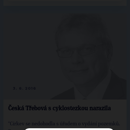
3. 6. 2016
Česká Třebová s cyklostezkou narazila
"Církev se nedohodla s úřadem o vydání pozemků.