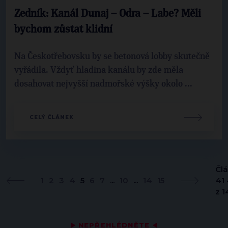
Zedník: Kanál Dunaj – Odra – Labe? Měli
bychom zůstat klidní
Na Českotřebovsku by se betonová lobby skutečně
vyřádila. Vždyť hladina kanálu by zde měla
dosahovat nejvyšší nadmořské výšky okolo ...
CELÝ ČLÁNEK
Čl
1
2
3
4
5
6
7
...
10
...
14
15
41 
z 1
▶
NEPŘEHLÉDNĚTE
◀