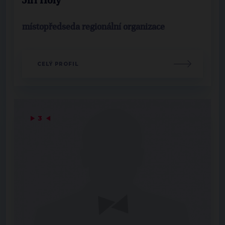
Jiří Holý
místopředseda regionální organizace
CELÝ PROFIL
▶
3
◀