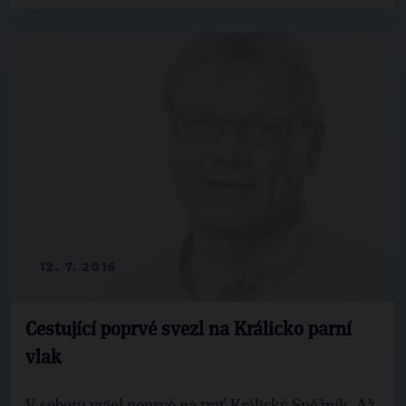
12. 7. 2016
Cestující poprvé svezl na Králicko parní
vlak
V sobotu vyjel poprvé na trať Králický Sněžník. Až