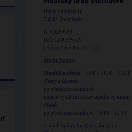
Městský úřad Šternberk
Horní náměstí 16
785 01 Šternberk
IČ: 00299529
DIČ: CZ00299529
telefon: 585 086 111, 511
úřední hodiny
Pondělí a středa
8:00 – 11:30 12:30 
Úterý a čtvrtek
po předchozí domluvě
nebo s využitím rezervačního systému
Pátek
po předchozí domluvě 8:00 – 11:30
uť
e-mail:
podatelna@sternberk.cz