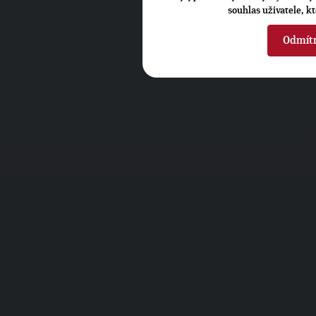
souhlas uživatele, k
Odmít