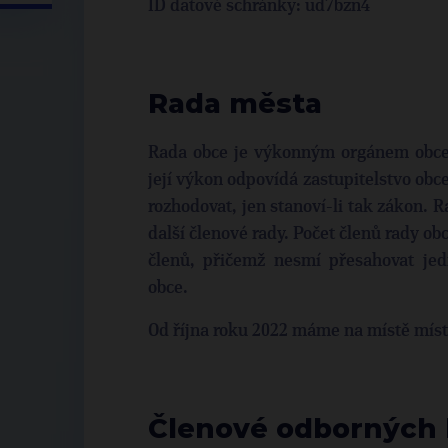
ID datové schránky: ud7bzn4
Rada města
Rada obce je výkonným orgánem obce 
její výkon odpovídá zastupitelstvo obc
rozhodovat, jen stanoví-li tak zákon. R
další členové rady. Počet členů rady obc
členů, přičemž nesmí přesahovat jedn
obce.
Od října roku 2022 máme na místě míst
Členové odborných 