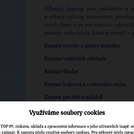
Odborné komise
jsou iniciativní a 
v oblasti výkonu samostatné působno
svých členů a ze své činnosti odpovíd
jmenuje rada města, která je rovněž v 
Komise rozvoje a správy majetku
Komise veřejných zakázek
Komise škodní
Komise kulturní a cestovního ruchu
Komise pro děti a mládež
Komise sociální a zdravotní
Využíváme soubory cookies
Komise pro životní prostředí
TOP 09, získává, ukládá a zpracovává informace o jeho uživatelích (např. sí
je zajímá). K tomuto účelu využívá soubory cookies. Pro některé účely zpra