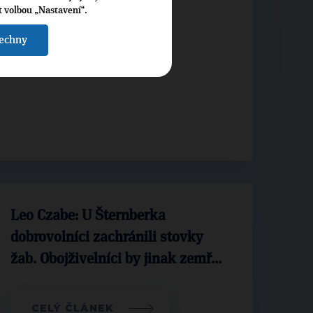
t volbou „Nastavení“.
šechny
Leo Czabe: U Šternberka
dobrovolníci zachránili stovky
žab. Obojživelníci by jinak zemř...
CELÝ ČLÁNEK