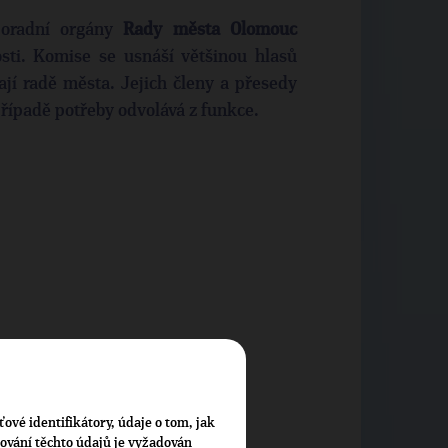
poradní orgány
Rady města Olomouc
sti. Komise se usnáší většinou hlasů
ají radě města. Jejich členy a přesedy
případě potřeby odvolává z funkce.
ťové identifikátory, údaje o tom, jak
cování těchto údajů je vyžadován