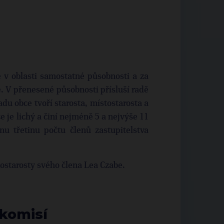
v oblasti samostatné působnosti a za
e. V přenesené působnosti přísluší radě
adu obce tvoří starosta, místostarosta a
e je lichý a činí nejméně 5 a nejvýše 11
u třetinu počtu členů zastupitelstva
ostarosty svého člena Lea Czabe.
komisí