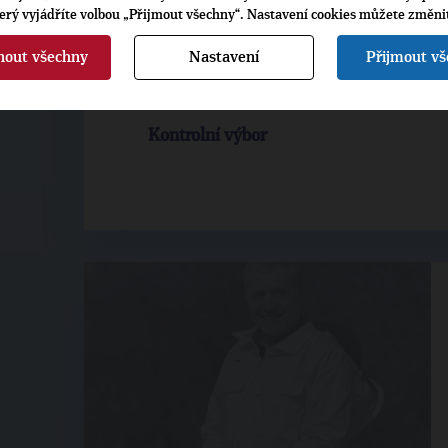
Bytová komise
terý vyjádříte volbou „Přijmout všechny“. Nastavení cookies můžete změni
Dopravní komise
nout všechny
Nastavení
Přijmout v
Finanční výbor
Kontrolní výbor