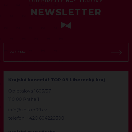
ODEBÍREJTE NÁŠ TOPOVÝ
NEWSLETTER
Krajská kancelář TOP 09 Liberecký kraj
Opletalova 1603/57
110 00 Praha 1
info@lib.top09.cz
telefon: +420 604229308