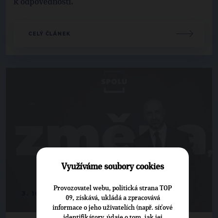
k odpovědnosti.
CELÝ ČLÁNEK
Využíváme soubory cookies
Provozovatel webu, politická strana TOP
3. 10. 2021
09, získává, ukládá a zpracovává
informace o jeho uživatelích (např. síťové
identifikátory, údaje o tom, jak jej