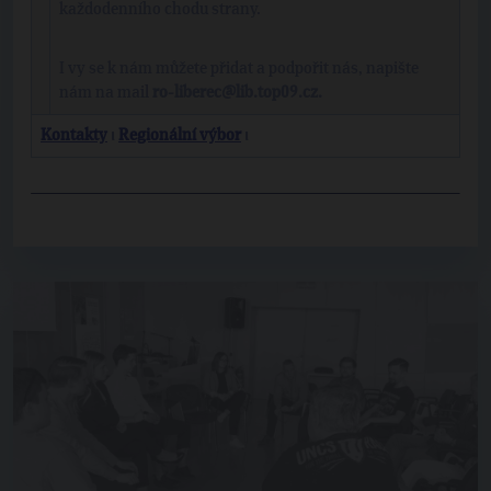
každodenního chodu strany.
I vy se k nám můžete přidat a podpořit nás, napište
nám na mail
ro-liberec@lib.top09.cz.
Kontakty
ι
Regionální výbor
ι