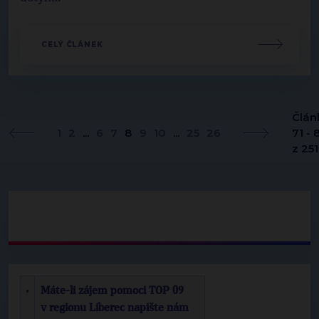
CELÝ ČLÁNEK
Člán
1
2
...
6
7
8
9
10
...
25
26
71 - 
z 251
Máte-li zájem pomoci TOP 09
v regionu Liberec napište nám