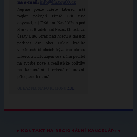
na e-mail:
info@lib.top09.cz
Nejsme pouze město Liberec, náš
region pokrývá téměř 170 tisíc
obyvatel, mj. Frýdlant, Nové Město pod
Smrkem, Hrádek nad Nisou, Chrastava,
Český Dub, Stráž nad Nisou a dalších
padesát dva obcí. Pokud bydlíte
v městech či obcích bývalého okresu
Liberec a máte zájem se s námi podílet
na tvorbě nové a realistické politiky
na komunální i celostátní úrovni,
přidejte se k nám."
ODKAZ NA MAPU REGIONU
ZDE
▶
KONTAKT NA REGIONÁLNÍ KANCELÁŘ:
◀