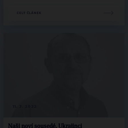
CELÝ ČLÁNEK
11. 3. 2022
Naši noví sousedé, Ukrajinci