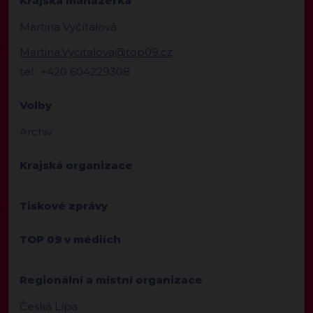
Krajská manažerka
Martina Vyčítalová
Martina.Vycitalova@top09.cz
tel.: +420 604229308
Volby
Archiv
Krajská organizace
Tiskové zprávy
TOP 09 v médiích
Regionální a místní organizace
Česká Lípa