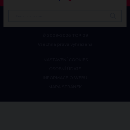
© 2009–2026 TOP 09
Všechna práva vyhrazena
NASTAVENÍ COOKIES
OSOBNÍ ÚDAJE
INFORMACE O WEBU
MAPA STRÁNEK