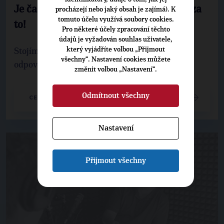
Je čas na změnu, tak ať ta změna stojí za
procházejí nebo jaký obsah je zajímá). K
tomuto účelu využívá soubory cookies.
to!
Pro některé účely zpracování těchto
údajů je vyžadován souhlas uživatele,
který vyjádříte volbou „Přijmout
Stojíme před možností volby morálky,
všechny“. Nastavení cookies můžete
odpovědnosti a lidských hodnot.
změnit volbou „Nastavení“.
Odmítnout všechny
CELÝ ČLÁNEK
Nastavení
Přijmout všechny