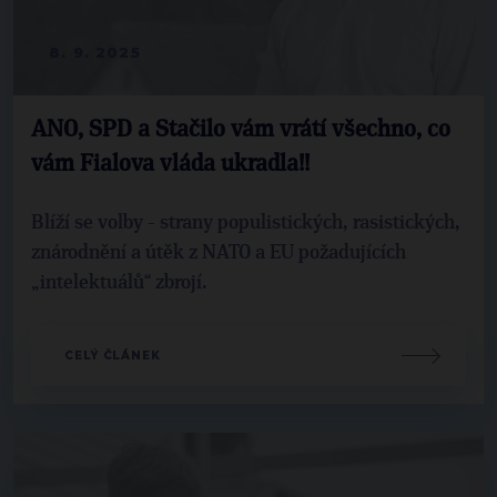
8. 9. 2025
ANO, SPD a Stačilo vám vrátí všechno, co
vám Fialova vláda ukradla!!
Blíží se volby - strany populistických, rasistických,
znárodnění a útěk z NATO a EU požadujících
„intelektuálů“ zbrojí.
CELÝ ČLÁNEK