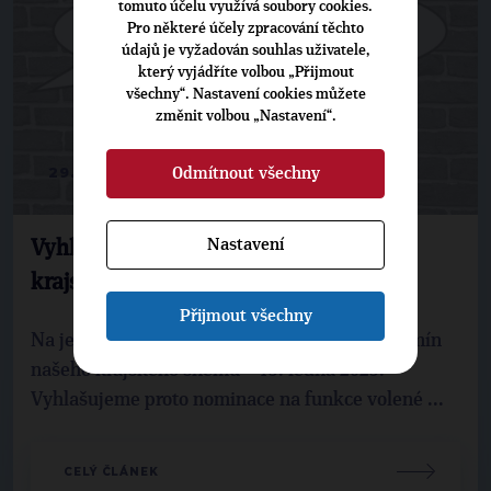
tomuto účelu využívá soubory cookies.
Pro některé účely zpracování těchto
údajů je vyžadován souhlas uživatele,
který vyjádříte volbou „Přijmout
všechny“. Nastavení cookies můžete
změnit volbou „Nastavení“.
29. 10. 2024
Odmítnout všechny
Nastavení
Vyhlášení nominací na funkce volené
krajským sněmem
Přijmout všechny
Na jednání krajského výboru byl schválen termín
našeho krajského sněmu – 15. ledna 2025.
Vyhlašujeme proto nominace na funkce volené ...
CELÝ ČLÁNEK