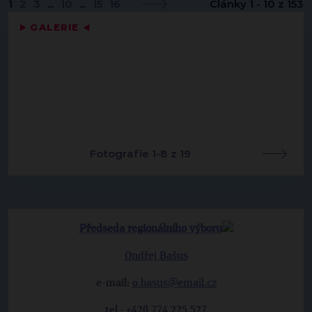
1
2
3
...
10
...
15
16
Články 1 - 10 z 153
▶
GALERIE
◀
Fotografie 1-8 z 19
Předseda regionálního výboru
Ondřej Bašus
e-mail:
o.basus@email.cz
tel.: +420 774 225 527