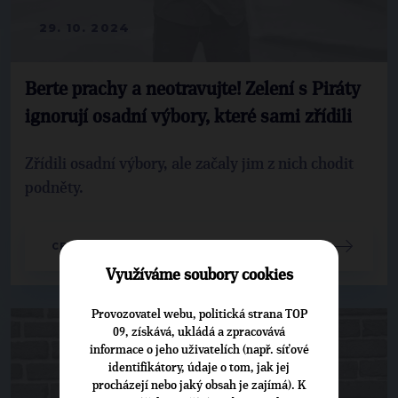
29. 10. 2024
Berte prachy a neotravujte! Zelení s Piráty
ignorují osadní výbory, které sami zřídili
Zřídili osadní výbory, ale začaly jim z nich chodit
podněty.
CELÝ ČLÁNEK
Využíváme soubory cookies
Provozovatel webu, politická strana TOP
09, získává, ukládá a zpracovává
informace o jeho uživatelích (např. síťové
identifikátory, údaje o tom, jak jej
procházejí nebo jaký obsah je zajímá). K