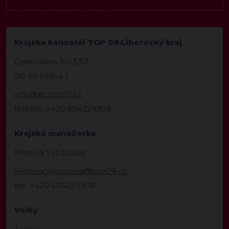
Krajská kancelář TOP 09 Liberecký kraj
Opletalova 1603/57
110 00 Praha 1
info@lib.top09.cz
telefon: +420 604229308
Krajská manažerka
Martina Vyčítalová
Martina.Vycitalova@top09.cz
tel.: +420 604229308
Volby