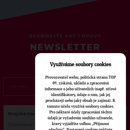
ODEBÍREJTE NÁŠ TOPOVÝ
NEWSLETTER
Využíváme soubory cookies
Provozovatel webu, politická strana TOP
09, získává, ukládá a zpracovává
informace o jeho uživatelích (např. síťové
identifikátory, údaje o tom, jak jej
procházejí nebo jaký obsah je zajímá). K
tomuto účelu využívá soubory cookies.
Pro některé účely zpracování těchto
Krajská kancelář TOP 09 Liberecký kraj
údajů je vyžadován souhlas uživatele,
který vyjádříte volbou „Přijmout
Opletalova 1603/57
všechny“. Nastavení cookies můžete