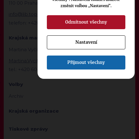
110 00 Praha 1
změnit volbou „Nastavení“.
info@lib.top09.cz
Odmítnout všechny
telefon: +420 604229308
Krajská manažerka
Nastavení
Martina Vyčítalová
Martina.Vycitalova@top09.cz
Přijmout všechny
tel.: +420 604229308
Volby
Archiv
Krajská organizace
Tiskové zprávy