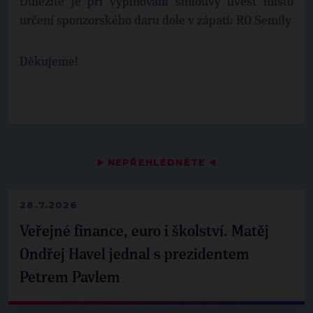
Důležité je při vyplňování smlouvy uvést místo
určení sponzorského daru dole v zápatí: RO Semily
Děkujeme!
▶
NEPŘEHLÉDNĚTE
◀
28.7.2026
Veřejné finance, euro i školství. Matěj
Ondřej Havel jednal s prezidentem
Petrem Pavlem