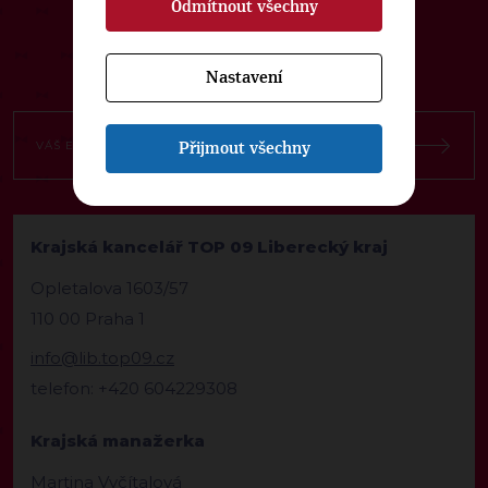
Odmítnout všechny
Nastavení
Přijmout všechny
Krajská kancelář TOP 09 Liberecký kraj
Opletalova 1603/57
110 00 Praha 1
info@lib.top09.cz
telefon: +420 604229308
Krajská manažerka
Martina Vyčítalová