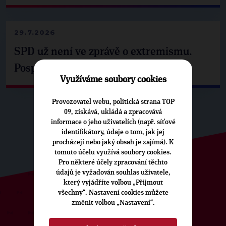
29.7.2026
SPD už není ve zprávě o extremismu.
Pospíšil: Je tu pachuť
Využíváme soubory cookies
Provozovatel webu, politická strana TOP
09, získává, ukládá a zpracovává
informace o jeho uživatelích (např. síťové
identifikátory, údaje o tom, jak jej
procházejí nebo jaký obsah je zajímá). K
tomuto účelu využívá soubory cookies.
Pro některé účely zpracování těchto
údajů je vyžadován souhlas uživatele,
který vyjádříte volbou „Přijmout
všechny“. Nastavení cookies můžete
změnit volbou „Nastavení“.
ODEBÍREJTE NÁŠ TOPOVÝ
NEWSLETTER