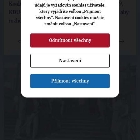
Koalice SPOLU pro Liberecký kraj (ODS, TOP 09,
údajů je vyžadován souhlas uživatele,
který vyjádříte volbou „Přijmout
KDU-ČSL) se obrátí na příslušný krajský soud, aby
všechny“. Nastavení cookies můžete
rozhodl o tom, zda mohou kandidovat dva ...
změnit volbou „Nastavení“.
Odmítnout všechny
CELÝ ČLÁNEK
Nastavení
Přijmout všechny