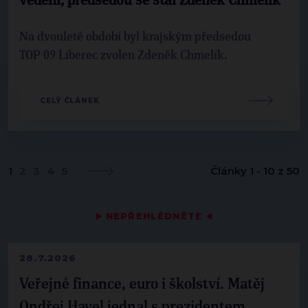
vedení, předsedou se stal Zdeněk Chmelík
Na dvouleté období byl krajským předsedou
TOP 09 Liberec zvolen Zdeněk Chmelík.
CELÝ ČLÁNEK
1
2
3
4
5
Články 1 - 10 z 50
▶
NEPŘEHLÉDNĚTE
◀
28.7.2026
Veřejné finance, euro i školství. Matěj
Ondřej Havel jednal s prezidentem