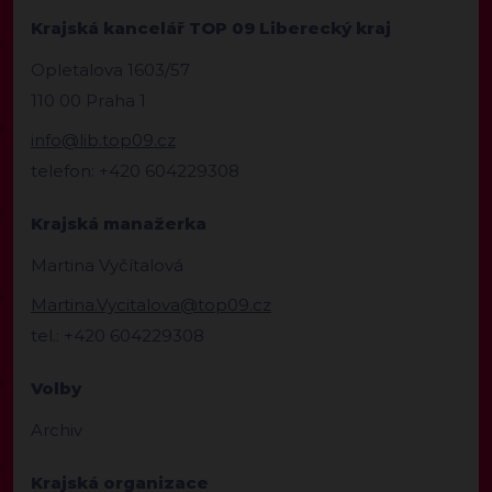
Krajská kancelář TOP 09 Liberecký kraj
Opletalova 1603/57
110 00 Praha 1
info@lib.top09.cz
telefon: +420 604229308
Krajská manažerka
Martina Vyčítalová
Martina.Vycitalova@top09.cz
tel.: +420 604229308
Volby
Archiv
Krajská organizace