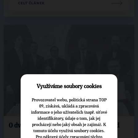
CELÝ ČLÁNEK
Využíváme soubory cookies
Provozovatel webu, politická strana TOP
2. 8. 2024
09, získává, ukládá a zpracovává
informace o jeho uživatelích (např. síťové
identifikátory, údaje o tom, jak jej
O dvou koalicích SPOLU rozhodne soud
procházejí nebo jaký obsah je zajímá). K
tomuto účelu využívá soubory cookies.
Pro některé účely zpracování těchto