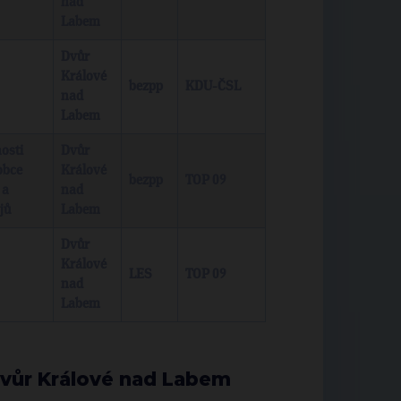
nad
Labem
Dvůr
Králové
bezpp
KDU-ČSL
nad
Labem
nosti
Dvůr
obce
Králové
bezpp
TOP 09
 a
nad
jů
Labem
Dvůr
Králové
LES
TOP 09
nad
Labem
Dvůr Králové nad Labem