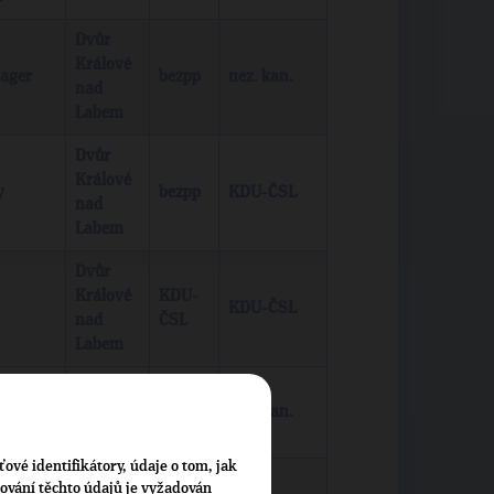
Dvůr
Králové
ager
bezpp
nez. kan.
nad
Labem
Dvůr
Králové
y
bezpp
KDU-ČSL
nad
Labem
Dvůr
Králové
KDU-
KDU-ČSL
nad
ČSL
Labem
kol
Žireč
bezpp
nez. kan.
ťové identifikátory, údaje o tom, jak
Dvůr
cování těchto údajů je vyžadován