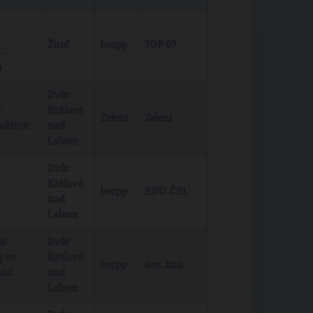
Žireč
bezpp
TOP 09
 -
h
Dvůr
r
Králové
Zelení
Zelení
ktivit
nad
Labem
Dvůr
Králové
bezpp
KDU-ČSL
nad
Labem
ké
Dvůr
j ve
Králové
bezpp
nez. kan.
nad
nad
Labem