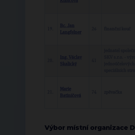
Kubicová
Bc. Jan
19.
26
finanční kouč
Langfelner
jednatel společ
Ing. Václav
SKV s.r.o. - výr
20.
41
Skalický
jednoúčelových
speciálních stro
Marie
21.
74
zpěvačka
Batiničová
Výbor místní organizace 