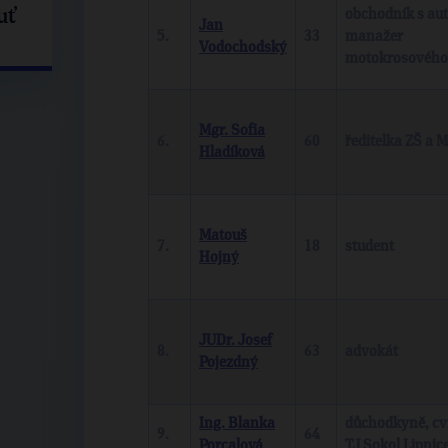
uť
obchodník s aut
Jan
5.
33
manažer
Vodochodský
motokrosového
Mgr. Sofia
6.
60
ředitelka ZŠ a 
Hladíková
Matouš
7.
18
student
Hojný
JUDr. Josef
8.
63
advokát
Pojezdný
Ing. Blanka
důchodkyně, cvi
9.
64
Porcalová
TJ Sokol Lipnic