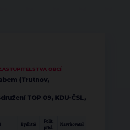
 ZASTUPITELSTVA OBCÍ
Labem
(Trutnov,
sdružení
TOP 09
,
KDU-ČSL
,
Polit.
í
Bydliště
Navrhovatel
přísl.