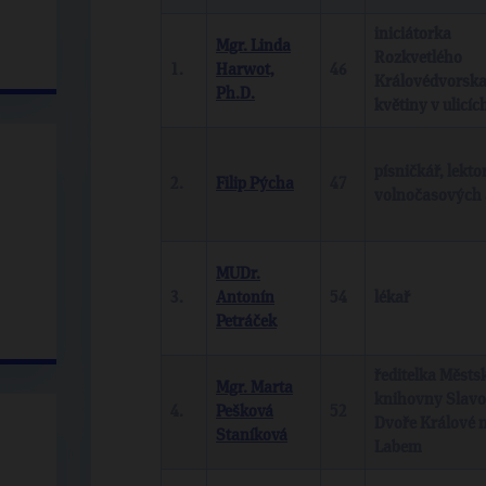
iniciátorka
Mgr. Linda
Rozkvetlého
1.
Harwot,
46
Královédvorska
Ph.D.
květiny v ulicíc
písničkář, lekto
2.
Filip Pýcha
47
volnočasových a
MUDr.
3.
Antonín
54
lékař
Petráček
ředitelka Městs
Mgr. Marta
knihovny Slavo
4.
Pešková
52
Dvoře Králové 
Staníková
Labem