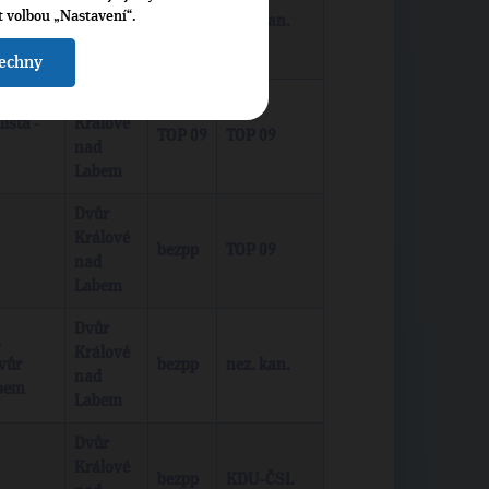
Králové
t volbou „Nastavení“.
bezpp
nez. kan.
nad
Labem
šechny
Dvůr
ista -
Králové
TOP 09
TOP 09
nad
Labem
Dvůr
Králové
bezpp
TOP 09
nad
Labem
Dvůr
a
Králové
vůr
bezpp
nez. kan.
nad
abem
Labem
Dvůr
Králové
bezpp
KDU-ČSL