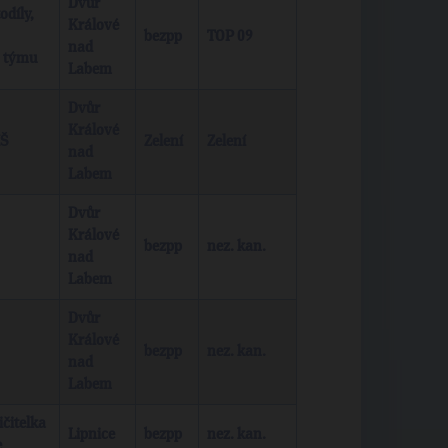
Dvůr
odíly,
Králové
bezpp
TOP 09
nad
 týmu
Labem
Dvůr
Králové
MŠ
Zelení
Zelení
nad
Labem
Dvůr
Králové
bezpp
nez. kan.
nad
Labem
Dvůr
Králové
bezpp
nez. kan.
nad
Labem
čitelka
Lipnice
bezpp
nez. kan.
e