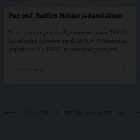
Pan prof. Bedřich Moldan je kandidátem
Na čtvrtečním jednání Výkonného výboru TOP 09
byl oficiálně schválen návrh RO TOP 09 Náchod po
doporučení KV TOP 09 na nominaci pana prof. ...
CELÝ ČLÁNEK
1
2
...
120
121
122
123
124
...
128
129