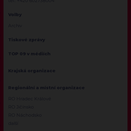
tel.: +420 602738004
Volby
Archiv
Tiskové zprávy
TOP 09 v médiích
Krajská organizace
Regionální a místní organizace
RO Hradec Králové
RO Jičínsko
RO Náchodsko
další