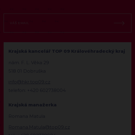
Krajská kancelář TOP 09 Královéhradecký kraj
nám. F. L. Věka 29
518 01 Dobruška
info@hkr.top09.cz
telefon: +420 602738004
Krajská manažerka
Romana Matula
Romana.Matula@top09.cz