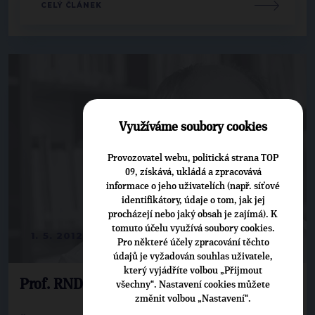
CELÝ ČLÁNEK
Využíváme soubory cookies
Provozovatel webu, politická strana TOP
09, získává, ukládá a zpracovává
informace o jeho uživatelích (např. síťové
identifikátory, údaje o tom, jak jej
procházejí nebo jaký obsah je zajímá). K
tomuto účelu využívá soubory cookies.
1. 5. 2012
Pro některé účely zpracování těchto
údajů je vyžadován souhlas uživatele,
který vyjádříte volbou „Přijmout
Prof. RNDr. Bedřich Moldan, dr. h. c.
všechny“. Nastavení cookies můžete
změnit volbou „Nastavení“.