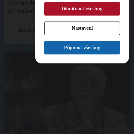
Životopis kandidáta do Senátu za volební obvod č.
Odmítnout všechny
47, Náchod
Nastavení
CELÝ ČLÁNEK
Přijmout všechny
1. 5. 2012