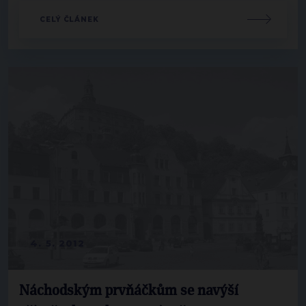
CELÝ ČLÁNEK
4. 5. 2012
Náchodským prvňáčkům se navýší