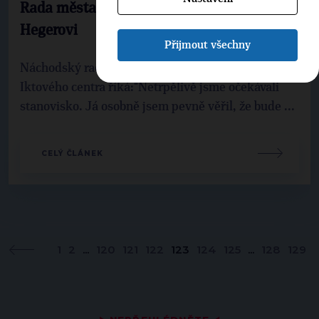
Rada města Náchoda děkuje Leoši
Hegerovi
Přijmout všechny
Náchodský radní, Aleš Cabicar, k získání statutu
Iktového centra říká:"Netrpělivě jsme očekávali
stanovisko. Já osobně jsem pevně věřil, že bude ...
CELÝ ČLÁNEK
1
2
...
120
121
122
123
124
125
...
128
129