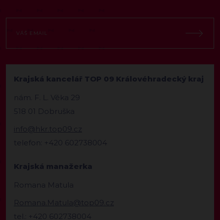
Krajská kancelář TOP 09 Královéhradecký kraj
nám. F. L. Věka 29
518 01 Dobruška
info@hkr.top09.cz
telefon: +420 602738004
Krajská manažerka
Romana Matula
Romana.Matula@top09.cz
tel.: +420 602738004