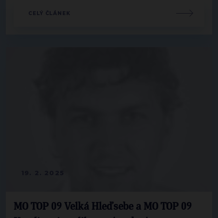
CELÝ ČLÁNEK
19. 2. 2025
MO TOP 09 Velká Hleďsebe a MO TOP 09