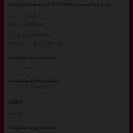
Krajská kancelář TOP 09 Karlovarský kraj
Hlavní 174/22
362 63 Dalovice
info@kva.top09.cz
telefon: +420 775906139
Krajská manažerka
Petra Vaněk
petra.vanek@top09.cz
tel.: +420 775906139
Volby
Archiv
Krajská organizace