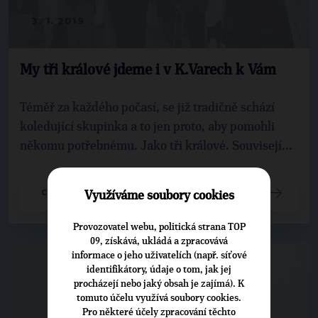
3. 1. 2019
My tři králové jdeme i v K.Varech k Vám
Téměř za každého počasí, se již tradičně schází
koledující skupinka a to jen proto, aby pomohli
někomu potřebnému. Jako tři králové. Souvisejí...
CELÝ ČLÁNEK
Využíváme soubory cookies
Provozovatel webu, politická strana TOP
09, získává, ukládá a zpracovává
informace o jeho uživatelích (např. síťové
identifikátory, údaje o tom, jak jej
procházejí nebo jaký obsah je zajímá). K
tomuto účelu využívá soubory cookies.
Pro některé účely zpracování těchto