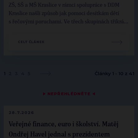
ZŠ, SŠ a MŠ Kraslice v rámci spolupráce s DDM
Kraslice našli způsob jak pomoci desítkám dětí
s řečovými poruchami. Ve třech skupinách třikrá...
CELÝ ČLÁNEK
1
2
3
4
5
Články 1 - 10 z 41
▶
NEPŘEHLÉDNĚTE
◀
28.7.2026
Veřejné finance, euro i školství. Matěj
Ondřej Havel jednal s prezidentem