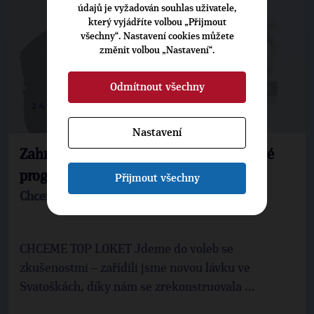
údajů je vyžadován souhlas uživatele,
který vyjádříte volbou „Přijmout
všechny“. Nastavení cookies můžete
změnit volbou „Nastavení“.
Odmítnout všechny
24. 8. 2022
Nastavení
Zahradníček: TOP Loket představuje své
programové prohlášení
Přijmout všechny
Chceme TOP Loket
CHCEME TOP LOKET Jdeme do voleb se
zkušenostmi – zařídili jsme novou lávku ve
Svatoškách, díky nám se zrekonstruovala ...