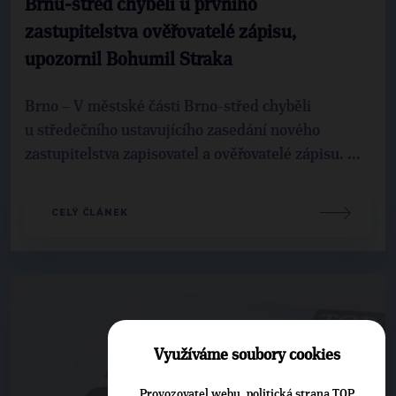
Brnu-střed chyběli u prvního
zastupitelstva ověřovatelé zápisu,
upozornil Bohumil Straka
Brno – V městské části Brno-střed chyběli
u středečního ustavujícího zasedání nového
zastupitelstva zapisovatel a ověřovatelé zápisu. ...
CELÝ ČLÁNEK
Využíváme soubory cookies
Provozovatel webu, politická strana TOP