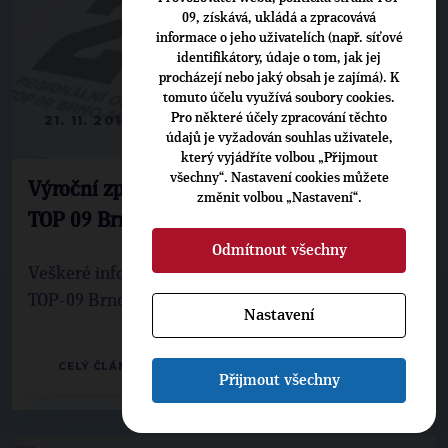
09, získává, ukládá a zpracovává
informace o jeho uživatelích (např. síťové
identifikátory, údaje o tom, jak jej
procházejí nebo jaký obsah je zajímá). K
tomuto účelu využívá soubory cookies.
Pro některé účely zpracování těchto
21. 11. 2014
údajů je vyžadován souhlas uživatele,
který vyjádříte volbou „Přijmout
všechny“. Nastavení cookies můžete
Výroční zpráva regionální organizace
změnit volbou „Nastavení“.
TOP 09 Brno-město za rok 2013
Odmítnout všechny
Veškeré informace o činnosti regionální organizace
TOP-09 Brno město za rok 2013
Nastavení
CELÝ ČLÁNEK
Přijmout všechny