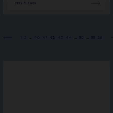
CELÝ ČLÁNEK
1
2
...
40
41
42
43
44
...
50
...
55
56