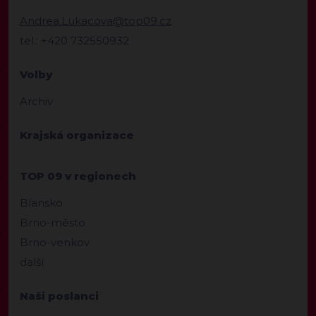
Andrea.Lukacova@top09.cz
tel.: +420 732550932
Volby
Archiv
Krajská organizace
TOP 09 v regionech
Blansko
Brno-město
Brno-venkov
další
Naši poslanci