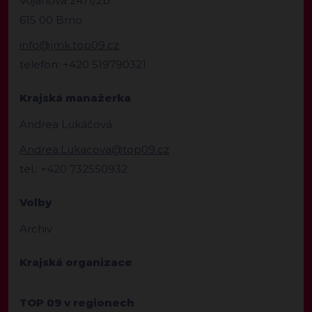
Vojanova 2471/2b
615 00 Brno
info@jmk.top09.cz
telefon: +420 519790321
Krajská manažerka
Andrea Lukáčová
Andrea.Lukacova@top09.cz
tel.: +420 732550932
Volby
Archiv
Krajská organizace
TOP 09 v regionech