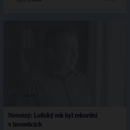
CELÝ ČLÁNEK
9. 1. 2024
Novotný: Loňský rok byl rekordní
v investicích