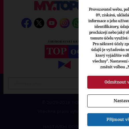
Provozovatel webu, pol
09, získává, uklád
informace o jeho uživate
identifikátory, údaje
procházejí nebo jaký o
tomuto účelu využívá 
Pro některé účely zp
údajů je vyžadován so
který vyjádříte vo
všechny“. Nastavení
změnit volbou „
Odmítnout 
Nastav
© 2009–2026 TOP 09
Všechna práva vyhrazena
Přijmout v
NASTAVENÍ COOKIES