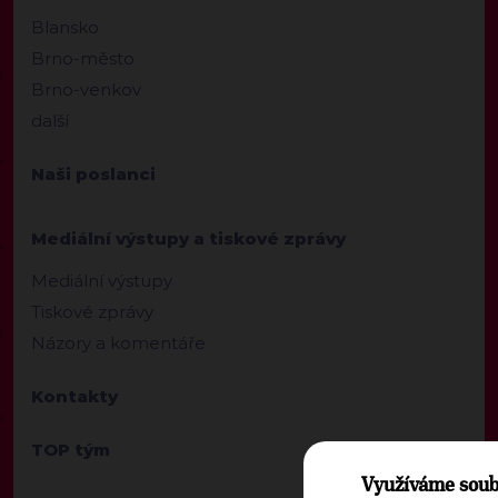
Blansko
Brno-město
Brno-venkov
další
Naši poslanci
Mediální výstupy a tiskové zprávy
Mediální výstupy
Tiskové zprávy
Názory a komentáře
Kontakty
TOP tým
Využíváme soub