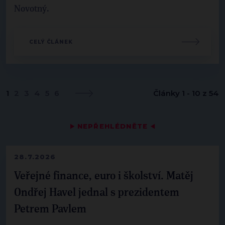
Novotný.
CELÝ ČLÁNEK
1
2
3
4
5
6
Články 1 - 10 z 54
▶
NEPŘEHLÉDNĚTE
◀
28.7.2026
Veřejné finance, euro i školství. Matěj
Ondřej Havel jednal s prezidentem
Petrem Pavlem