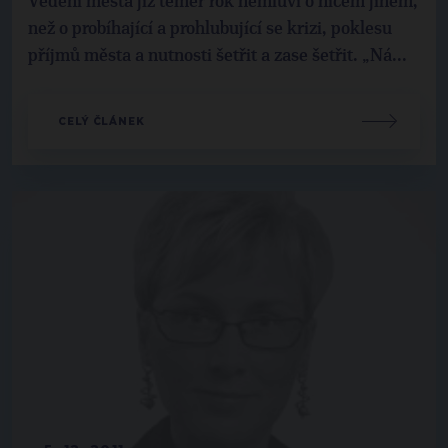
Vedení města již téměř rok nemluví o ničem jiném,
než o probíhající a prohlubující se krizi, poklesu
příjmů města a nutnosti šetřit a zase šetřit. „Ná...
CELÝ ČLÁNEK