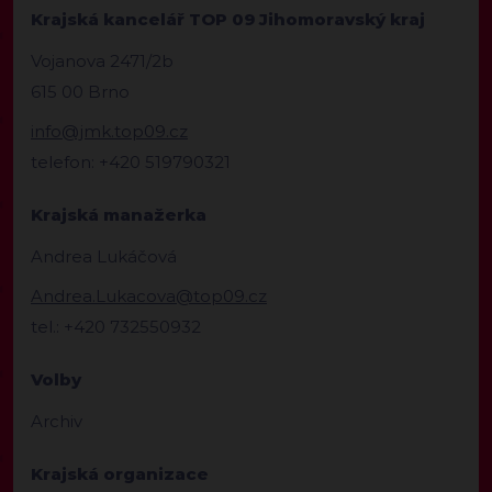
Krajská kancelář TOP 09 Jihomoravský kraj
Vojanova 2471/2b
615 00 Brno
info@jmk.top09.cz
telefon: +420 519790321
Krajská manažerka
Andrea Lukáčová
Andrea.Lukacova@top09.cz
tel.: +420 732550932
Volby
Archiv
Krajská organizace