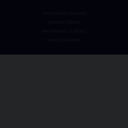
NASTAVENÍ COOKIES
OSOBNÍ ÚDAJE
INFORMACE O WEBU
MAPA STRÁNEK