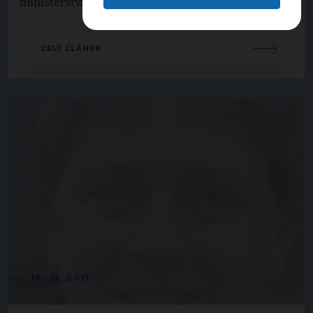
ministerstva financí ruší povinnost platit ...
CELÝ ČLÁNEK
16. 11. 2011