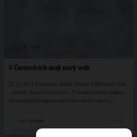
22. 11. 2011
V Černovicích mají nový web
22.11.2011 Brněnský deník Strana 4 Městské části
- seriály (kom) Černovice – V novém webu mohou
od začátku listopadu surfovat návštěvníci č...
CELÝ ČLÁNEK