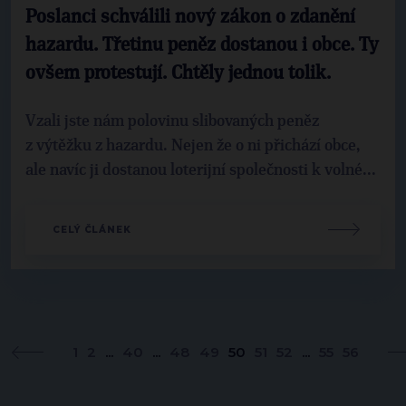
Poslanci schválili nový zákon o zdanění
hazardu. Třetinu peněz dostanou i obce. Ty
ovšem protestují. Chtěly jednou tolik.
Vzali jste nám polovinu slibovaných peněz
z výtěžku z hazardu. Nejen že o ni přichází obce,
ale navíc ji dostanou loterijní společnosti k volné...
CELÝ ČLÁNEK
1
2
...
40
...
48
49
50
51
52
...
55
56