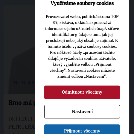
Využíváme soubory cookies
Provozovatel webu, politická strana TOP
09, získává, ukládá a zpracovává
informace o jeho uživatelích (např. síťové
identifikátory, údaje o tom, jak jej
procházejí nebo jaký obsah je zajímá). K
tomuto účelu využívá soubory cookies.
Pro některé účely zpracování těchto
údajů je vyžadován souhlas uživatele,
který vyjádříte volbou „Přijmout
všechny“. Nastavení cookies můžete
změnit volbou „Nastavení“.
16. 11. 2011
Odmítnout všechny
Brno má přijít o miliony z hazardu
Nastavení
16.11.2011 Brněnský deník Strana 1 Titulní strana
PETR JEŘÁBEK Nový zákon o loteriích podle
Přijmout všechny