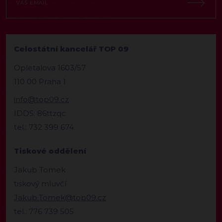
Celostátní kancelář TOP 09
Opletalova 1603/57
110 00 Praha 1
info@top09.cz
IDDS: 86ttzqc
tel.: 732 399 674
Tiskové oddělení
Jakub Tomek
tiskový mluvčí
Jakub.Tomek@top09.cz
tel.: 776 739 505