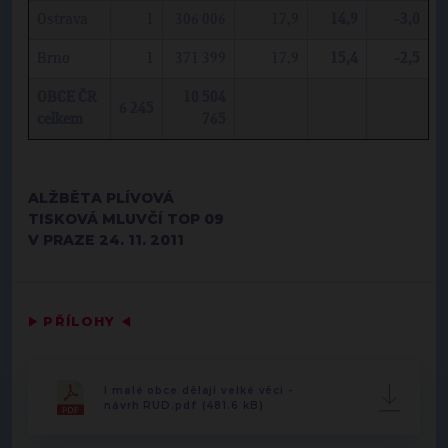
Ostrava
1
306 006
17,9
14,9
-3,0
Brno
1
371 399
17,9
15,4
-2,5
OBCE ČR
10 504
6 245
celkem
765
ALŽBĚTA PLÍVOVÁ
TISKOVÁ MLUVČÍ TOP 09
V PRAZE 24. 11. 2011
▶
PŘÍLOHY
◀
I malé obce dělají velké věci -
návrh RUD.pdf (481.6 kB)