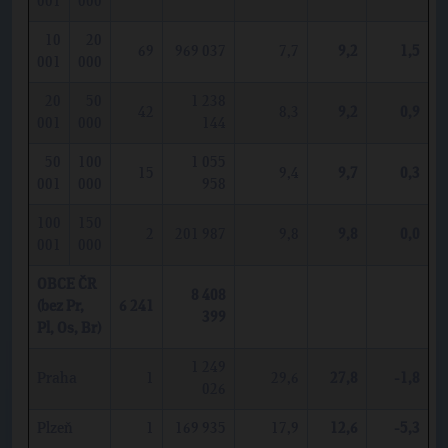
001
000
10
20
69
969 037
7,7
9,2
1,5
001
000
20
50
1 238
42
8,3
9,2
0,9
001
000
144
50
100
1 055
15
9,4
9,7
0,3
001
000
958
100
150
2
201 987
9,8
9,8
0,0
001
000
OBCE ČR
8 408
(bez Pr,
6 241
399
Pl, Os, Br)
1 249
Praha
1
29,6
27,8
-1,8
026
Plzeň
1
169 935
17,9
12,6
-5,3