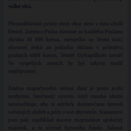
velké věci
.
Přerozdělování peněz mezi obce není v tuto chvíli
férové. Zatímco Praha dostane za každého Pražana
zhruba 30 000 korun, městečko se třemi tisíci
obyvatel získá za jednoho občana v průměru
pouhých 6800 korun. Téměř čtyřiapůlkrát méně!
Ve vyspělých zemích by byl takový rozdíl
nepřípustný.
Změna rozpočtového určení daní je proto zcela
nezbytná. Současný systém totiž mnoha obcím
neumožňuje, aby si udržely dostatečnou úroveň
veřejných služeb a péče o své obyvatele. Starostové
jsou pak například nuceni rozprodávat společný
majetek, a to včetně bytového fondu. Taková