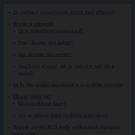
Co změna v rozpočtovém určení daní přinese?
Otázky a odpovědi
Co je rozpočtové určení daní?
Proč chceme věci měnit?
Jak chceme věci měnit?
Spočítejte si sami, jak se rozpočet vaší obce
změní!
Co by Vás mohlo napadnout a co je třeba vysvětlit
Chcete vědět víc?
Co jsou sdílené daně?
Jak se sdílené daně rozdělují mezi obce?
Dopady novely RUD podle velikostních kategorií
měst a obcí