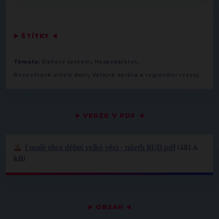
▶
ŠTÍTKY
◀
,
,
Témata:
Daňový systém
Hospodářství
,
Rozpočtové určení daní
Veřejná správa a regionální rozvoj
▶
VERZE V PDF
◀
I malé obce dělají velké věci - návrh RUD.pdf
(481.6
kB)
▶
OBSAH
◀