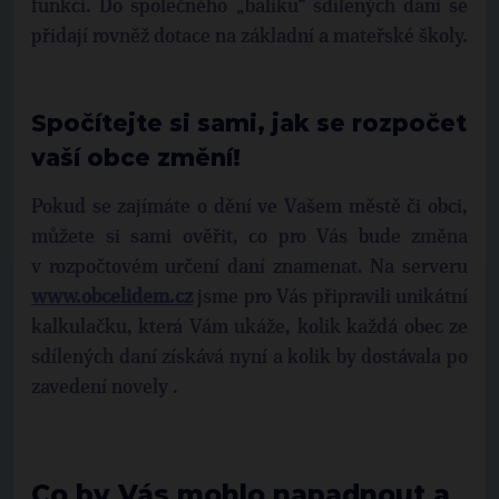
funkcí. Do společného „balíku“ sdílených daní se
přidají rovněž dotace na základní a mateřské školy.
Spočítejte si sami, jak se rozpočet
vaší obce změní!
Pokud se zajímáte o dění ve Vašem městě či obci,
můžete si sami ověřit, co pro Vás bude změna
v rozpočtovém určení daní znamenat. Na serveru
www.obcelidem.cz
jsme pro Vás připravili unikátní
kalkulačku, která Vám ukáže, kolik každá obec ze
sdílených daní získává nyní a kolik by dostávala po
zavedení novely
.
Co by Vás mohlo napadnout a