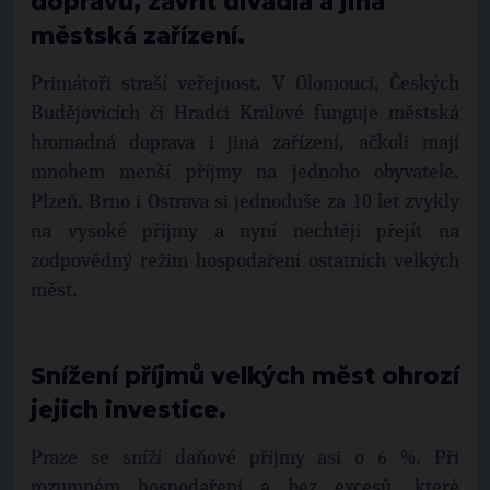
dopravu, zavřít divadla a jiná
městská zařízení.
Primátoři straší veřejnost. V Olomouci, Českých
Budějovicích či Hradci Králové funguje městská
hromadná doprava i jiná zařízení, ačkoli mají
mnohem menší příjmy na jednoho obyvatele.
Plzeň, Brno i Ostrava si jednoduše za 10 let zvykly
na vysoké příjmy a nyní nechtějí přejít na
zodpovědný režim hospodaření ostatních velkých
měst.
Snížení příjmů velkých měst ohrozí
jejich investice.
Praze se sníží daňové příjmy asi o 6 %. Při
rozumném hospodaření a bez excesů, které