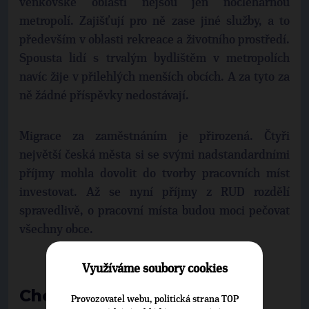
venkovské oblasti nejsou jen noclehárnou
metropolí. Zajišťují pro ně zase jiné služby, a to
především v oblasti rekreace a životního prostředí.
Spousta lidí s trvalým bydlištěm v metropolích
navíc žije v přilehlých menších obcích. A za tyto za
ně žádné příspěvky nedostávají.
Migrace za zaměstnáním je přirozená. Čtyři
největší česká města si se svými nadstandardními
příjmy mohla dovolit do tvorby pracovních míst
investovat. Až se nyní příjmy z RUD rozdělí
spravedlivě, o pracovní místa budou moci pečovat
všechny obce.
Využíváme soubory cookies
Chcete vědět víc?
Provozovatel webu, politická strana TOP