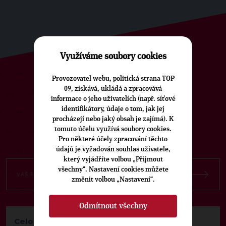
Využíváme soubory cookies
Provozovatel webu, politická strana TOP
ODEBÍREJTE NÁŠ TOPOVÝ
09, získává, ukládá a zpracovává
informace o jeho uživatelích (např. síťové
NEWSLETTER
identifikátory, údaje o tom, jak jej
procházejí nebo jaký obsah je zajímá). K
tomuto účelu využívá soubory cookies.
Pro některé účely zpracování těchto
údajů je vyžadován souhlas uživatele,
který vyjádříte volbou „Přijmout
všechny“. Nastavení cookies můžete
změnit volbou „Nastavení“.
Odmítnout všechny
Celostátní kancelář TOP 09