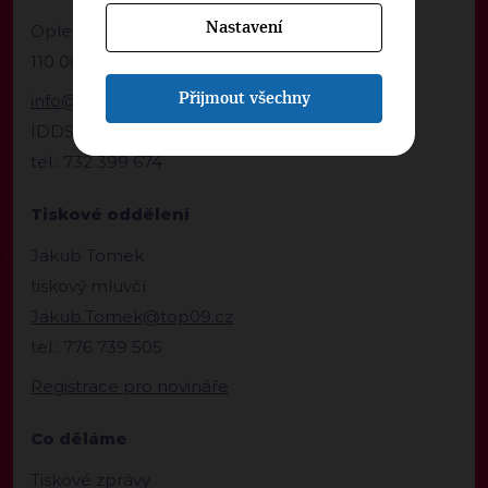
Nastavení
Opletalova 1603/57
110 00 Praha 1
Přijmout všechny
info@top09.cz
IDDS: 86ttzqc
tel.: 732 399 674
Tiskové oddělení
Jakub Tomek
tiskový mluvčí
Jakub.Tomek@top09.cz
tel.: 776 739 505
Registrace pro novináře
Co děláme
Tiskové zprávy