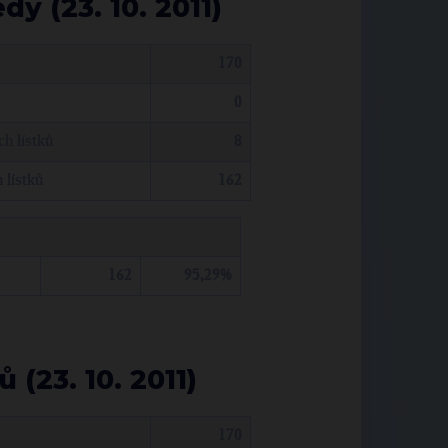
y (23. 10. 2011)
170
0
h lístků
8
 lístků
162
162
95,29%
(23. 10. 2011)
170