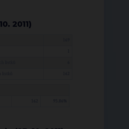
0. 2011)
169
1
h lístků
6
 lístků
162
162
95.86%