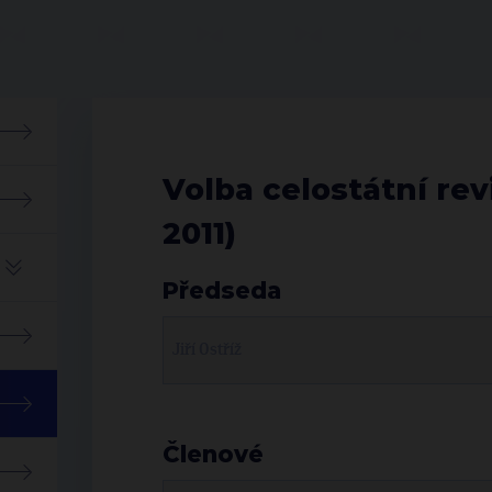
Volba celostátní revi
2011)
Předseda
Jiří Ostříž
Členové