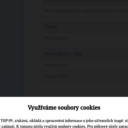
Počet odevzdaných neprázdných hlasovacích
Zvolen
Mach Radek
Postoupili do 2. kola
Janda Pavel
Jirman Miloš
2. kolo (23. 10. 2011)
Využíváme soubory cookies
Počet vyzvednutých hlasovacích lístků
TOP 09, získává, ukládá a zpracovává informace o jeho uživatelích (např. sí
Počet neodevzdaných hlasovacích lístků
je zajímá). K tomuto účelu využívá soubory cookies. Pro některé účely zpra