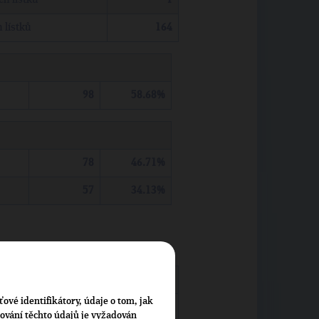
 lístků
164
98
58.68%
78
46.71%
57
34.13%
163
ťové identifikátory, údaje o tom, jak
0
cování těchto údajů je vyžadován