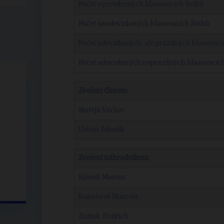
Počet vyzvednutých hlasovacích lístků
Počet neodevzdaných hlasovacích lístků
Počet odevzdaných, ale prázdných hlasovacíc
Počet odevzdaných neprázdných hlasovacích
Zvoleni členem
Matějů Václav
Urban Zdeněk
Zvoleni náhradníkem
Klásek Marian
Kunešová Marcela
Zuziak Jindřich