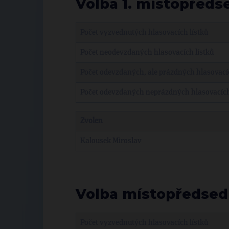
Volba 1. místopředsed
Počet vyzvednutých hlasovacích lístků
Počet neodevzdaných hlasovacích lístků
Počet odevzdaných, ale prázdných hlasovacíc
Počet odevzdaných neprázdných hlasovacích
Zvolen
Kalousek Miroslav
Volba místopředsedů 
Počet vyzvednutých hlasovacích lístků