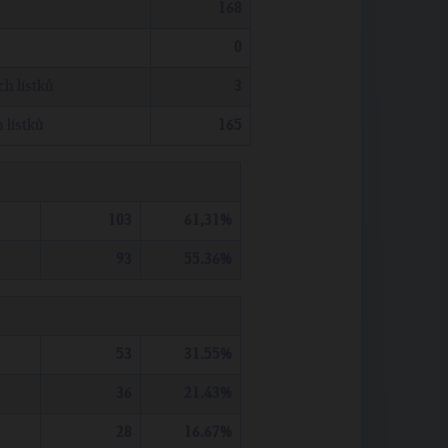
168
0
h lístků
3
 lístků
165
103
61,31%
93
55.36%
53
31.55%
36
21.43%
28
16.67%