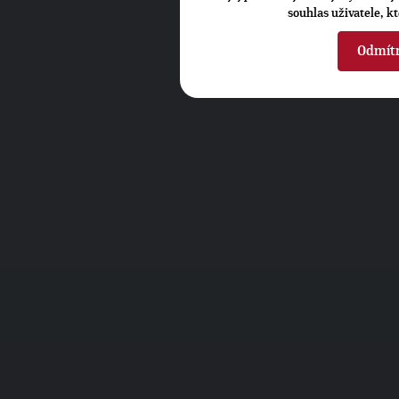
souhlas uživatele, k
Odmít