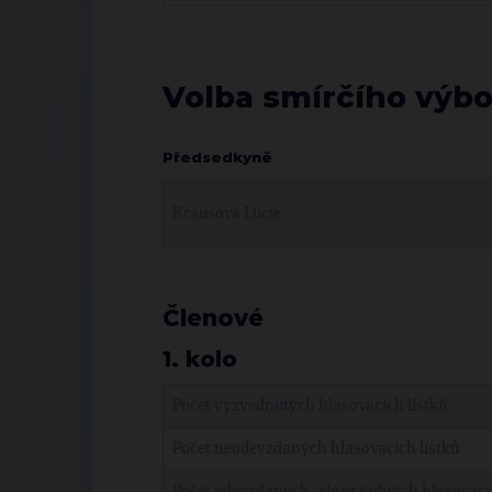
Volba smírčího výboru
Předsedkyně
Krausová Lucie
Členové
1. kolo
Počet vyzvednutých hlasovacích lístků
Počet neodevzdaných hlasovacích lístků
Počet odevzdaných, ale prázdných hlasovacíc