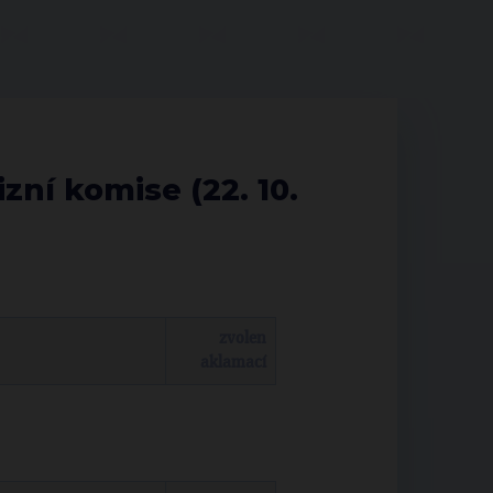
zní komise (22. 10.
zvolen
aklamací