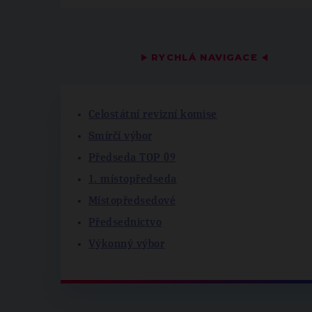
▶
RYCHLÁ NAVIGACE
◀
Celostátní revizní komise
Smírčí výbor
Předseda TOP 09
1. místopředseda
Místopředsedové
Předsednictvo
Výkonný výbor