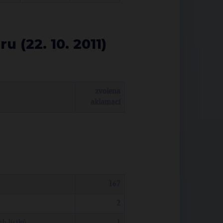
 (22. 10. 2011)
zvolena
aklamací
167
2
h lístků
1