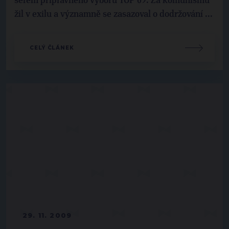
šéfem přípravného výboru TOP 09. Za komunismu
žil v exilu a významně se zasazoval o dodržování ...
CELÝ ČLÁNEK
29. 11. 2009