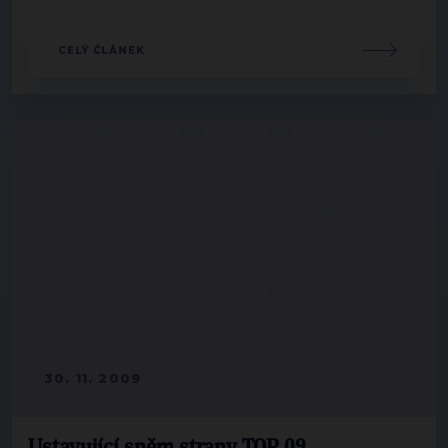
CELÝ ČLÁNEK
30. 11. 2009
Ustavující sněm strany TOP 09