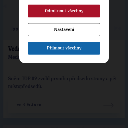
Odmítnout všechny
30. 11. 2009
Nastavení
Přijmout všechny
Vedení TOP 09
Medailonky místopředsedů strany TOP 09
Sněm TOP 09 zvolil prvního předsedu strany a pět
místopředsedů.
CELÝ ČLÁNEK