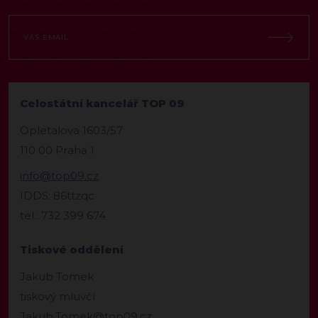
Celostátní kancelář TOP 09
Opletalova 1603/57
110 00 Praha 1
info@top09.cz
IDDS: 86ttzqc
tel.: 732 399 674
Tiskové oddělení
Jakub Tomek
tiskový mluvčí
Jakub.Tomek@top09.cz