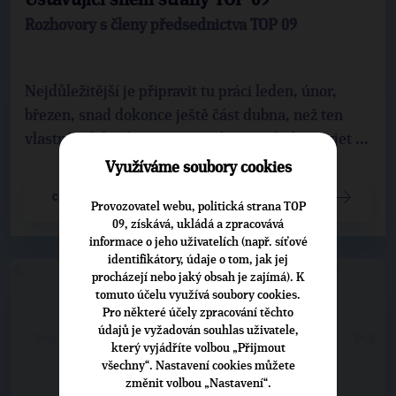
Rozhovory s členy předsednictva TOP 09
Nejdůležitější je připravit tu práci leden, únor,
březen, snad dokonce ještě část dubna, než ten
vlastní volební boj začíná. Lidi naše školit, rozjet ...
Využíváme soubory cookies
CELÝ ČLÁNEK
Provozovatel webu, politická strana TOP
09, získává, ukládá a zpracovává
informace o jeho uživatelích (např. síťové
identifikátory, údaje o tom, jak jej
procházejí nebo jaký obsah je zajímá). K
tomuto účelu využívá soubory cookies.
Pro některé účely zpracování těchto
údajů je vyžadován souhlas uživatele,
který vyjádříte volbou „Přijmout
všechny“. Nastavení cookies můžete
změnit volbou „Nastavení“.