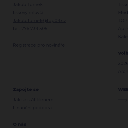
Jakub Tomek
Tisk
tiskový mluvčí
Medi
Jakub.Tomek@top09.cz
TOPl
tel.: 776 739 505
Apli
Kale
Registrace pro novináře
Vol
2026
Arch
Zapojte se
WE
Jak se stát členem
Finanční podpora
O nás