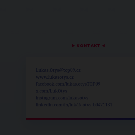
▶
KONTAKT
◀
Lukas.Otys@top09.cz
www.lukasotys.cz
facebook.com/lukas.otysTOP09
x.com/LukOtys
instagram.com/lukasotys
linkedin.com/in/lukáš-otys-b0471131