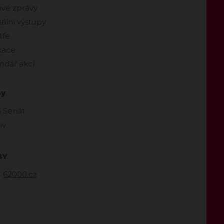
ové zprávy
ální výstupy
ife
kace
ndář akcí
by
 Senát
iv
BY
62000.cz