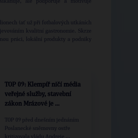
šikanuje, ale podporuje a motivuje
adionech (ať už při fotbalových utkáních
jevováním kvalitní gastronomie. Skrze
lnou práci, lokální produkty a podniky
TOP 09: Klempíř ničí média
veřejné služby, stavební
zákon Mrázové je ...
TOP 09 před dnešním jednáním
Poslanecké sněmovny ostře
kritizovala vládu Andreje ...