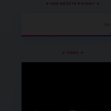
▶
KDE MŮŽETE POTKAT
◀
DAL
▶
VIDEA
◀