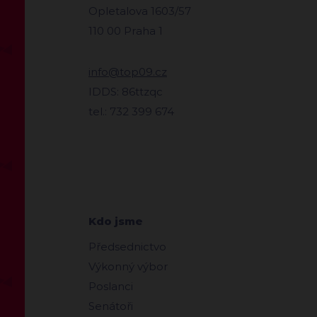
Opletalova 1603/57
110 00 Praha 1
info@top09.cz
IDDS: 86ttzqc
tel.: 732 399 674
Kdo jsme
Předsednictvo
Výkonný výbor
Poslanci
Senátoři