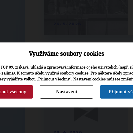
26. 5. 2026
Využíváme soubory cookies
TOP 09, získává, ukládá a zpracovává informace o jeho uživatelích (např. sí
je zajímá). K tomuto účelu využívá soubory cookies. Pro některé účely zpra
terý vyjádříte volbou „Přijmout všechny“. Nastavení cookies můžete změni
nout všechny
Nastavení
Přijmout v
28. 4. 2026