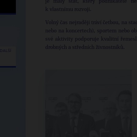
je malý stát, který podnikatele ne
k vlastnímu rozvoji.
Volný čas nejraději tráví četbou, na st
nebo na koncertech), sportem nebo ob
své aktivity podporuje kvalitní řemes
drobných a středních živnostníků.
DALŠÍ