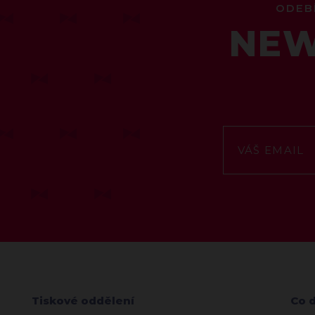
ODEB
NEW
Tiskové oddělení
Co 