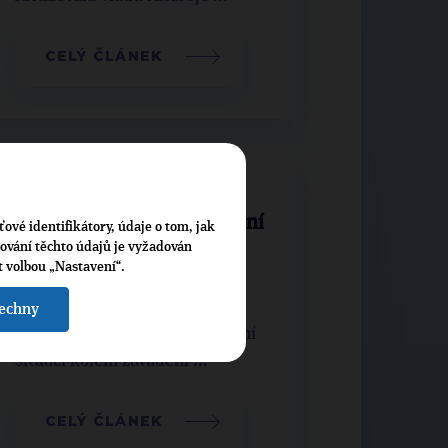
CELÝ ČLÁNEK
Předsednictvo TOP 09:
Požadujeme odklad hlášení
ťové identifikátory, údaje o tom, jak
cování těchto údajů je vyžadován
zaměstnavatelů
t volbou „Nastavení“.
Předsednictvo TOP 09 se na
šechny
svém jednání zabývalo aktuální
situací kolem zavádění ...
CELÝ ČLÁNEK