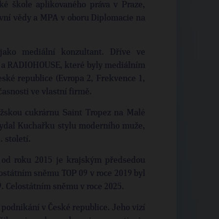
é škole aplikovaného práva v Praze,
vní vědy a MPA v oboru Diplomacie na
ako mediální konzultant. Dříve ve
o. a RADIOHOUSE, které byly mediálním
ské republice (Evropa 2, Frekvence 1,
časnosti ve vlastní firmě.
ažskou cukrárnu Saint Tropez na Malé
 vydal Kuchařku stylu moderního muže,
století.
 od roku 2015 je krajským předsedou
lostátním sněmu TOP 09 v roce 2019 byl
. Celostátním sněmu v roce 2025.
 podnikání v České republice. Jeho vizí