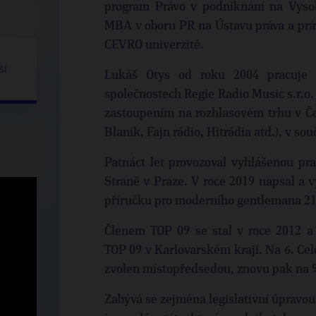
program Právo v podniknání na Vysok
MBA v oboru PR na Ústavu práva a prá
CEVRO univerzitě.
ŠÍ
Lukáš Otys od roku 2004 pracuje j
společnostech Regie Radio Music s.r.
zastoupením na rozhlasovém trhu v Če
Blaník, Fajn rádio, Hitrádia atd.), v sou
Patnáct let provozoval vyhlášenou pr
Straně v Praze. V roce 2019 napsal a
příručku pro moderního gentlemana 21. 
Členem TOP 09 se stal v roce 2012 a
TOP 09 v Karlovarském kraji. Na 6. Ce
zvolen místopředsedou, znovu pak na 9
Zabývá se zejména legislativní úpravou