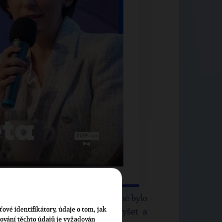
OTEVŘÍT CELÝ DOKUMENT
na Ukrajině a jednoznačně úspěšné bylo
ťové identifikátory, údaje o tom, jak
o byl hlas naší země jasně slyšet a
cování těchto údajů je vyžadován