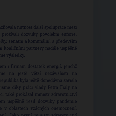
zňovala nutnost další spolupráce mezi
prožívali dozvuky povolební euforie,
lby, senátní a komunální, a především
mi koaličními partnery nadále úspěšně
me výsledky.
em i firmám dostatek energií, jejichž
me na ještě větší nezávislosti na
 republika byla ještě donedávna závislá
jsme díky práci vlády Petra Fialy na
i také prokázal ministr zdravotnictví
mem úspěšně řešil dozvuky pandemie
če v oblastech vzácných onemocnění,
ní. Jako první ministr zdravotnictví