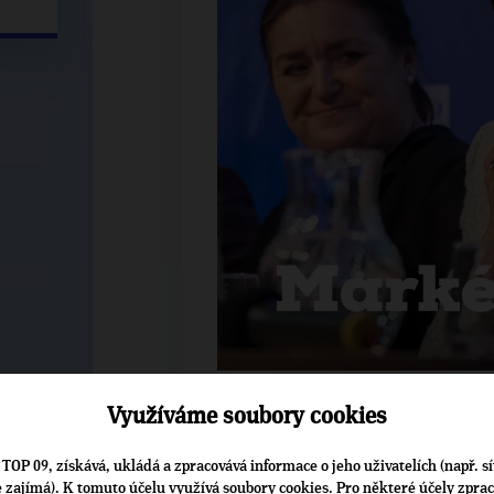
Využíváme soubory cookies
Vláda intenzivně řeší důsledky války 
TOP 09, získává, ukládá a zpracovává informace o jeho uživatelích (např. sí
i předsednictví Rady EU. Během něh
je zajímá). K tomuto účelu využívá soubory cookies. Pro některé účely zpra