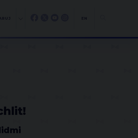
ARUJ
EN
hlit!
lidmi