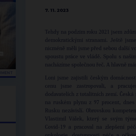
7. 11. 2023
Tehdy na podzim roku 2021 jsem zdůra
demokratickými stranami. Ještě jsme 
nicméně měli jsme před sebou další vo
spoustu práce ve vládě. Spolu s naši
nacházíme společnou řeč. A hlavně má
KUMENT
Loni jsme zajistili českým domácnost
cenu jsme zastropovali, a pracuje
dodavatelích z totalitních zemí. Česká
na ruském plynu z 97 procent, dnes 
Rusku nezávislí. Obrovskou kompetenc
Vlastimil Válek, který se svým tý
Covid-19 a pracoval na zlepšení pé
onkologie, dostupnosti péče a očková