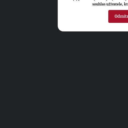
souhlas uživatele, k
Odmít