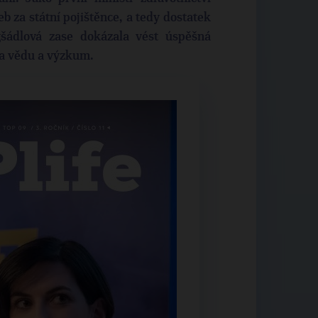
eb za státní pojištěnce, a tedy dostatek
gšádlová zase dokázala vést úspěšná
na vědu a výzkum.