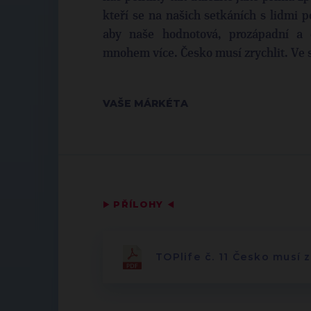
kteří se na našich setkáních s lidmi p
aby naše hodnotová, prozápadní a o
mnohem více. Česko musí zrychlit. Ve 
VAŠE MÁRKÉTA
▶
PŘÍLOHY
◀
TOPlife č. 11 Česko musí zr